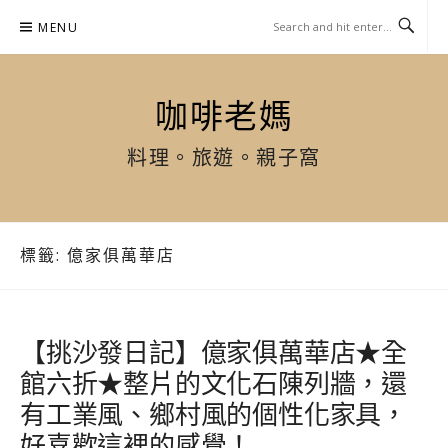
Skip
MENU
to
content
咖啡老媽
料理。旅遊。親子窩
標籤:
億家俱萬華店
【挑沙發日記】億家俱萬華店★全
館六折★整片的文化石陳列牆，還
有工業風、鄉村風的個性化家具，
好喜歡這裡的感覺！