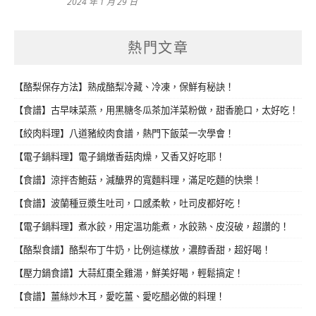
2024 年 1 月 29 日
熱門文章
【酪梨保存方法】熟成酪梨冷藏、冷凍，保鮮有秘訣！
【食譜】古早味菜燕，用黑糖冬瓜茶加洋菜粉做，甜香脆口，太好吃！
【絞肉料理】八道豬絞肉食譜，熱門下飯菜一次學會！
【電子鍋料理】電子鍋燉香菇肉燥，又香又好吃耶！
【食譜】涼拌杏鮑菇，減醣界的寬麵料理，滿足吃麵的快樂！
【食譜】波蘭種豆漿生吐司，口感柔軟，吐司皮都好吃！
【電子鍋料理】煮水餃，用定溫功能煮，水餃熟、皮沒破，超讚的！
【酪梨食譜】酪梨布丁牛奶，比例這樣放，濃醇香甜，超好喝！
【壓力鍋食譜】大蒜紅棗全雞湯，鮮美好喝，輕鬆搞定！
【食譜】薑絲炒木耳，愛吃薑、愛吃醋必做的料理！