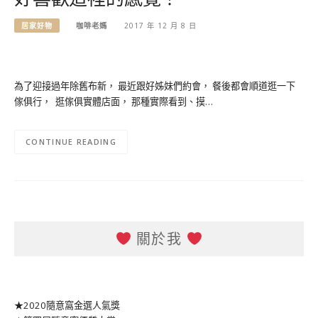
居家好物
咖啡老媽
2017 年 12 月 8 日
為了迎接過年除舊布新， 最近跟好姊妹們約會， 餐後都會順道逛一下
傢俱行， 逛傢俱實體店面， 那種實際看到、摸…
CONTINUE READING
關於我
★2020隨意窩金選人氣獎