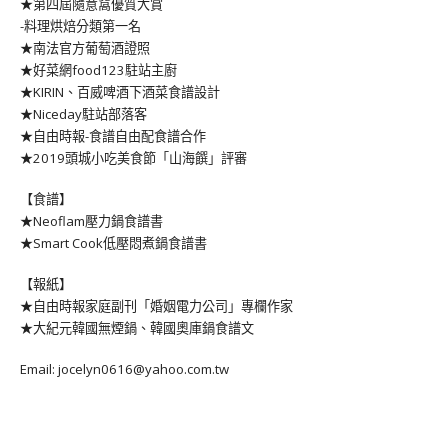
★第四屆隨意窩優質大賞
-料理烘焙分類第一名
★南法官方葡萄酒證照
★好菜網food123駐站主廚
★KIRIN、百威啤酒下酒菜食譜設計
★Niceday駐站部落客
★自由時報-食譜自由配食譜合作
★2019頭城小吃美食節「山海饌」評審
【食譜】
★Neoflam壓力鍋食譜書
★Smart Cook低壓悶煮鍋食譜書
【報紙】
★自由時報家庭副刊「婚姻電力公司」專欄作家
★大紀元韓國無煙鍋、韓國奧庫鍋食譜文
Email: jocelyn0616@yahoo.com.tw