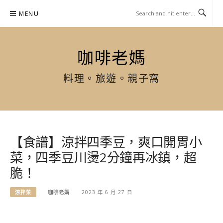
Skip
MENU
to
content
咖啡老媽
料理。旅遊。親子窩
【食譜】涼拌四季豆，爽口開胃小
菜，四季豆川燙2分鐘再冰鎮，超
脆！
涼拌菜
咖啡老媽
2023 年 6 月 27 日