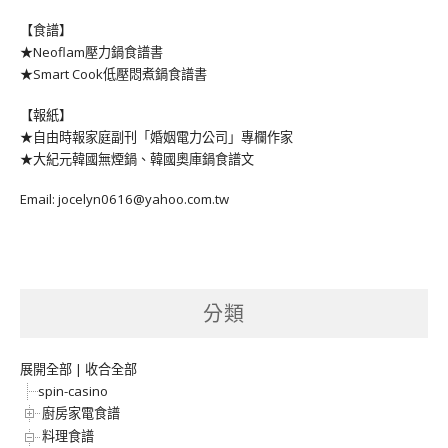
【食譜】
★Neoflam壓力鍋食譜書
★Smart Cook低壓悶煮鍋食譜書
【報紙】
★自由時報家庭副刊「婚姻電力公司」專欄作家
★大紀元韓國無煙鍋、韓國奧庫鍋食譜文
Email: jocelyn0616@yahoo.com.tw
分類
展開全部
|
收合全部
spin-casino
廚房家電食譜
料理食譜