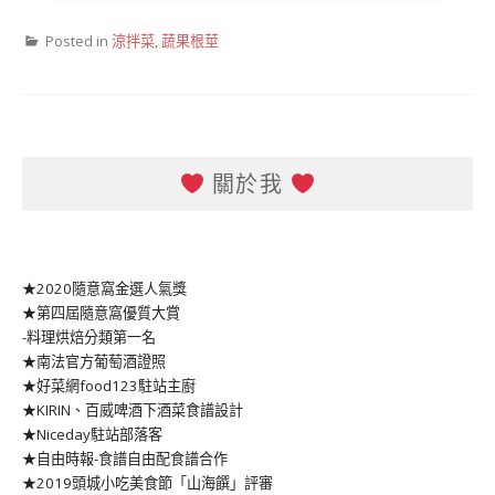
Posted in
涼拌菜
,
蔬果根莖
關於我
★2020隨意窩金選人氣獎
★第四屆隨意窩優質大賞
-料理烘焙分類第一名
★南法官方葡萄酒證照
★好菜網food123駐站主廚
★KIRIN、百威啤酒下酒菜食譜設計
★Niceday駐站部落客
★自由時報-食譜自由配食譜合作
★2019頭城小吃美食節「山海饌」評審