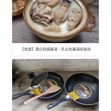
【食譜】濃白蒜頭雞湯，乳白色雞湯底秘訣