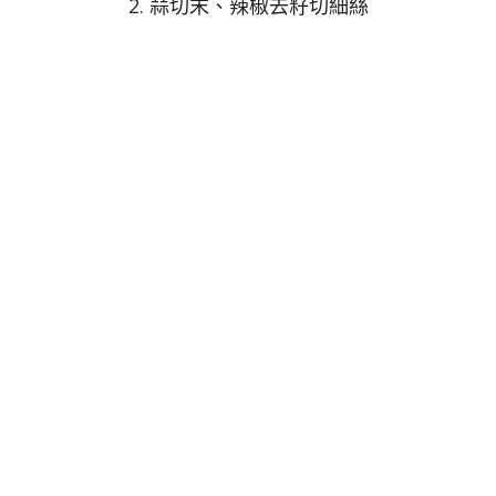
2. 蒜切末、辣椒去籽切細絲