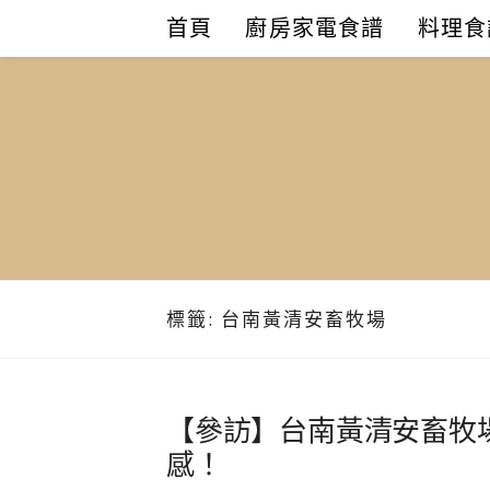
Skip
首頁
廚房家電食譜
料理食
to
content
標籤:
台南黃清安畜牧場
【參訪】台南黃清安畜牧
感！