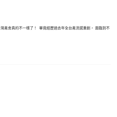
台灣禽舍真的不一樣了！ 畢竟經歷過去年全台禽流感重創， 面臨到不