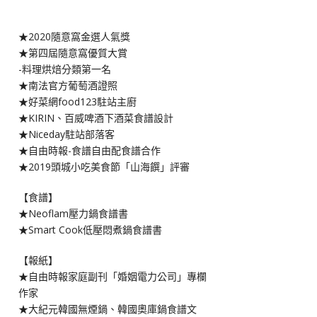
★2020隨意窩金選人氣獎
★第四屆隨意窩優質大賞
-料理烘焙分類第一名
★南法官方葡萄酒證照
★好菜網food123駐站主廚
★KIRIN、百威啤酒下酒菜食譜設計
★Niceday駐站部落客
★自由時報-食譜自由配食譜合作
★2019頭城小吃美食節「山海饌」評審
【食譜】
★Neoflam壓力鍋食譜書
★Smart Cook低壓悶煮鍋食譜書
【報紙】
★自由時報家庭副刊「婚姻電力公司」專欄
作家
★大紀元韓國無煙鍋、韓國奧庫鍋食譜文