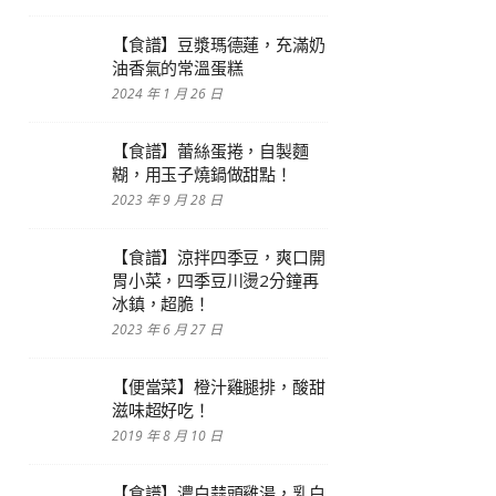
【食譜】豆漿瑪德蓮，充滿奶
油香氣的常溫蛋糕
2024 年 1 月 26 日
【食譜】蕾絲蛋捲，自製麵
糊，用玉子燒鍋做甜點！
2023 年 9 月 28 日
【食譜】涼拌四季豆，爽口開
胃小菜，四季豆川燙2分鐘再
冰鎮，超脆！
2023 年 6 月 27 日
【便當菜】橙汁雞腿排，酸甜
滋味超好吃！
2019 年 8 月 10 日
【食譜】濃白蒜頭雞湯，乳白