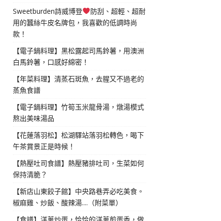
Sweetburden詩威博登
防刮、超輕、超耐
用的蠶絲牛皮名牌包，我喜歡的低調時尚
款！
【電子鍋料理】黑松露起司馬鈴薯，用澳洲
白馬鈴薯，口感好綿密！
【年菜料理】清蒸石斑魚，去腥又不過老的
蒸魚食譜
【電子鍋料理】竹筍玉米龍骨湯，燉湯模式
熬出美味湯品
【花蓮落羽松】松湖驛站落羽松轉色，喝下
午茶賞景正是時候！
【熱壓吐司食譜】熱壓豬排吐司，生菜如何
保持清脆？
【新店山東餃子館】中央路巷弄必吃美食。
椒麻雞、炒飯、酸辣湯....（附菜單）
【食譜】洋蔥炒蛋，恰恰的洋蔥煎蛋香，做