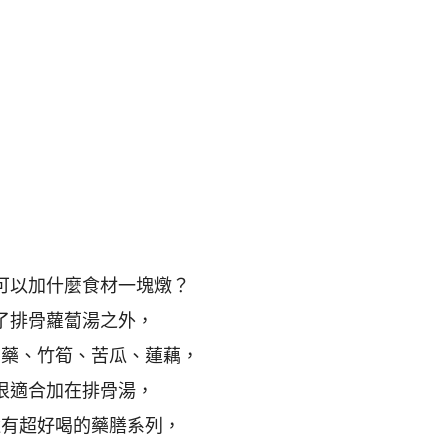
可以加什麼食材一塊燉？
了排骨蘿蔔湯之外，
山藥、竹筍、苦瓜、蓮藕，
很適合加在排骨湯，
還有超好喝的藥膳系列，