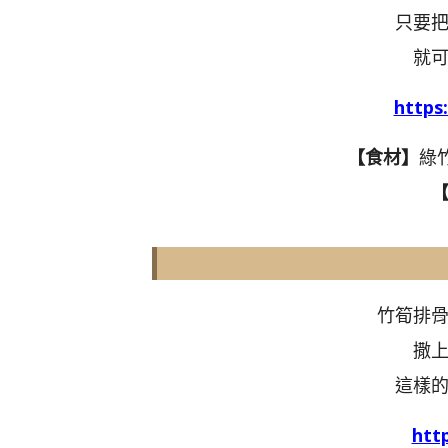
只要
就
http
【食材】
綠
竹筍排
撒
這樣
ht