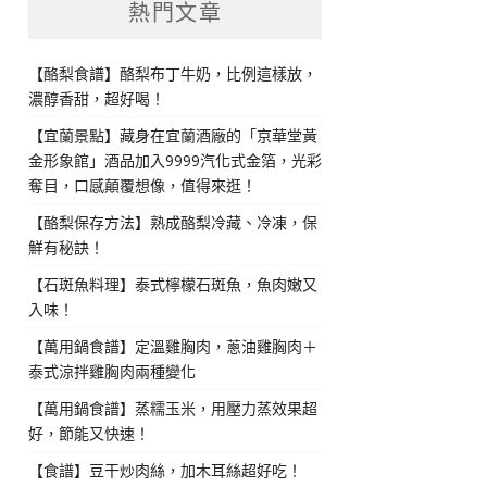
熱門文章
【酪梨食譜】酪梨布丁牛奶，比例這樣放，
濃醇香甜，超好喝！
【宜蘭景點】藏身在宜蘭酒廠的「京華堂黃
金形象館」酒品加入9999汽化式金箔，光彩
奪目，口感顛覆想像，值得來逛！
【酪梨保存方法】熟成酪梨冷藏、冷凍，保
鮮有秘訣！
【石斑魚料理】泰式檸檬石斑魚，魚肉嫩又
入味！
【萬用鍋食譜】定溫雞胸肉，蔥油雞胸肉＋
泰式涼拌雞胸肉兩種變化
【萬用鍋食譜】蒸糯玉米，用壓力蒸效果超
好，節能又快速！
【食譜】豆干炒肉絲，加木耳絲超好吃！