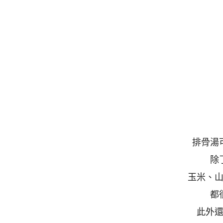
排骨湯
除
玉米、
都
此外