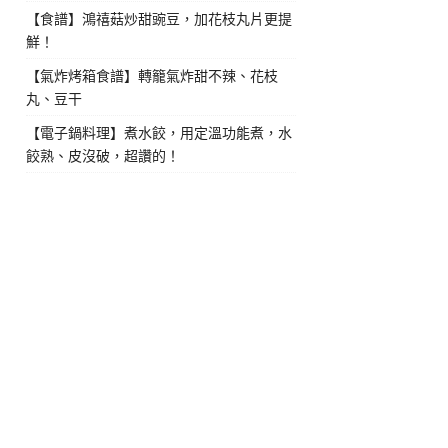
【食譜】鴻禧菇炒甜豌豆，加花枝丸片更提
鮮！
【氣炸烤箱食譜】轉籠氣炸甜不辣、花枝
丸、豆干
【電子鍋料理】煮水餃，用定溫功能煮，水
餃熟、皮沒破，超讚的！