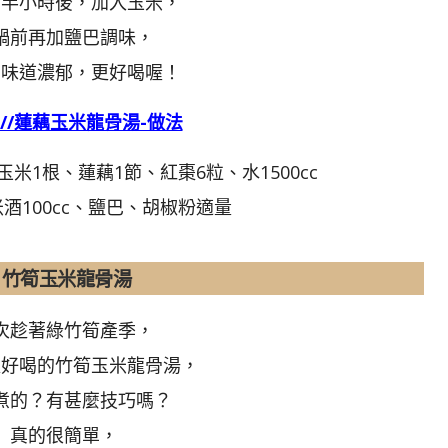
約半小時後，加入玉米，
鍋前再加鹽巴調味，
的味道濃郁，更好喝喔！
s://蓮藕玉米龍骨湯-做法
玉米1根、蓮藕1節、紅棗6粒、水1500cc
米酒100cc、鹽巴、胡椒粉適量
竹筍玉米龍骨湯
次趁著綠竹筍產季，
超好喝的竹筍玉米龍骨湯，
煮的？有甚麼技巧嗎？
真的很簡單，