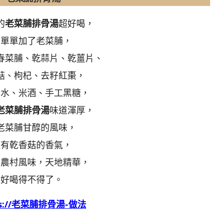
的
老菜脯排骨湯
超好喝，
不單單加了老菜脯，
春菜脯、乾蒜片、乾薑片、
菇、枸杞、去籽紅棗，
加水、米酒、手工黑糖，
老菜脯排骨湯
味道渾厚，
老菜脯甘醇的風味，
還有乾香菇的香氣，
著農村風味，天地精華，
好喝得不得了。
ps://老菜脯排骨湯-做法