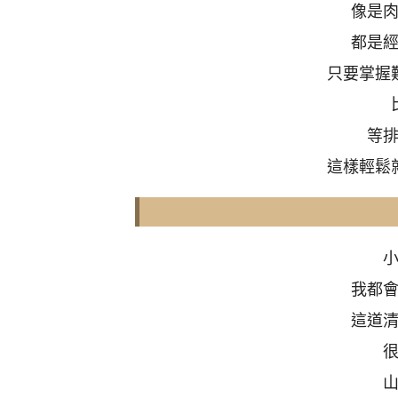
像是
都是
只要掌握
等
這樣輕鬆
我都
這道