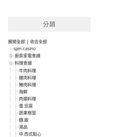
分類
展開全部
|
收合全部
spin-casino
廚房家電食譜
料理食譜
牛肉料理
雞肉料理
豬肉料理
海鮮
肉類料理
蛋.豆腐
蔬果根莖
麵.飯
湯品
中.西式點心