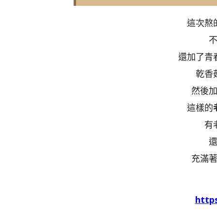
這次熬
還加了青
乾香
然後
這樣的
有
充滿
htt