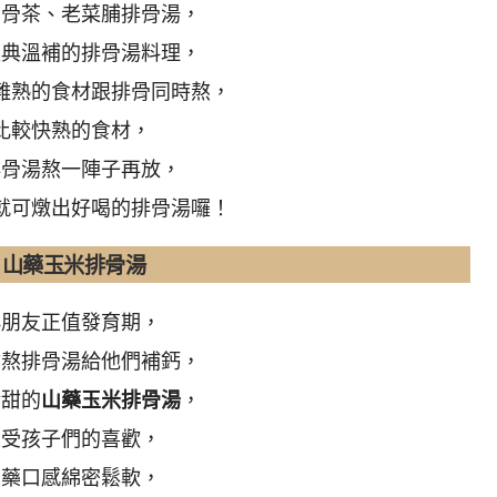
肉骨茶、老菜脯排骨湯，
經典溫補的排骨湯料理，
難熟的食材跟排骨同時熬，
比較快熟的食材，
排骨湯熬一陣子再放，
就可燉出好喝的排骨湯囉！
山藥玉米排骨湯
小朋友正值發育期，
會熬排骨湯給他們補鈣，
清甜的
山藥玉米排骨湯
，
很受孩子們的喜歡，
山藥口感綿密鬆軟，