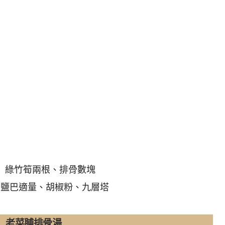
】
綠竹筍兩根、排骨數塊
】
鹽巴適量、胡椒粉、九層塔
老菜脯排骨湯