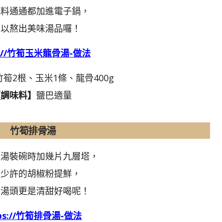
把料通通都加進電子鍋，
可以熬出美味湯品囉！
s://竹筍玉米龍骨湯-做法
竹筍2根、玉米1條、龍骨400g
【調味料】
鹽巴適量
竹筍排骨湯
骨湯裝碗時加幾片九層塔，
上少許的胡椒粉提鮮，
的湯頭更是清甜好喝呢！
tps://竹筍排骨湯-做法