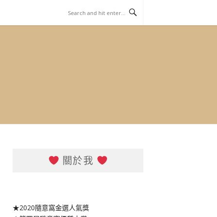
關於我
★2020隨意窩金選人氣獎