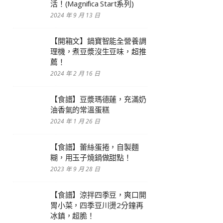
活！(Magnifica Start系列)
2024 年 9 月 13 日
【開箱文】鍋寶智能全營養調
理機，煮豆漿沒生豆味，超推
薦！
2024 年 2 月 16 日
【食譜】豆漿瑪德蓮，充滿奶
油香氣的常溫蛋糕
2024 年 1 月 26 日
【食譜】蕾絲蛋捲，自製麵
糊，用玉子燒鍋做甜點！
2023 年 9 月 28 日
【食譜】涼拌四季豆，爽口開
胃小菜，四季豆川燙2分鐘再
冰鎮，超脆！