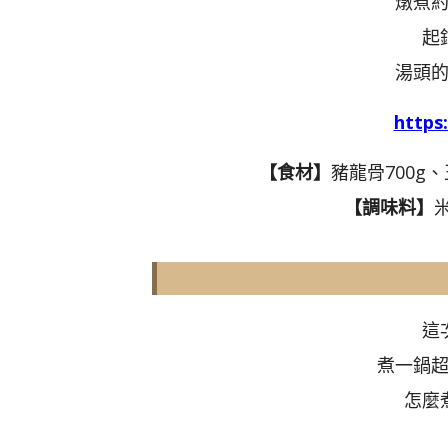
燉煮
起
湯頭
http
【食材】
豬龍骨700g、
【調味料】
這
煮一鍋
怎麼