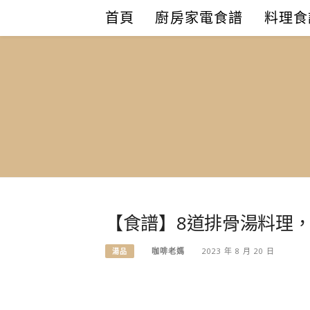
Skip
首頁
廚房家電食譜
料理食
to
content
【食譜】8道排骨湯料理
咖啡老媽
2023 年 8 月 20 日
湯品