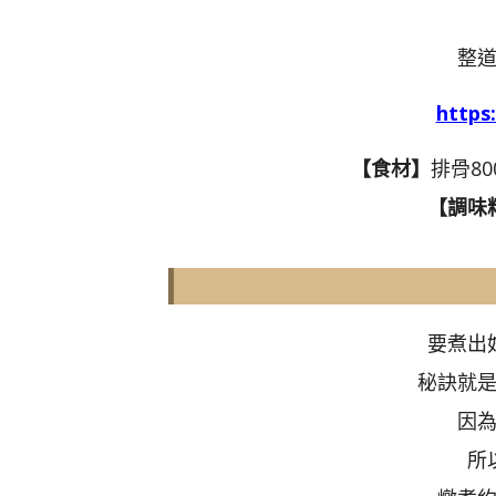
整
http
【食材】
排骨80
【調味
要煮出
秘訣就
因
所