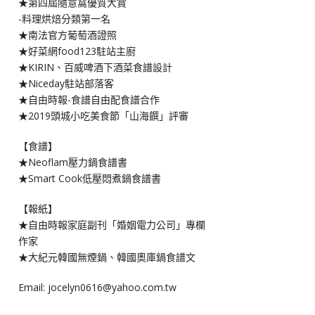
★第四屆隨意窩優質大賞
-料理烘焙分類第一名
★南法官方葡萄酒證照
★好菜網food123駐站主廚
★KIRIN、百威啤酒下酒菜食譜設計
★Niceday駐站部落客
★自由時報-食譜自由配食譜合作
★2019頭城小吃美食節「山海饌」評審
【食譜】
★Neoflam壓力鍋食譜書
★Smart Cook低壓悶煮鍋食譜書
【報紙】
★自由時報家庭副刊「婚姻電力公司」專欄
作家
★大紀元韓國無煙鍋、韓國奧庫鍋食譜文
Email: jocelyn0616@yahoo.com.tw