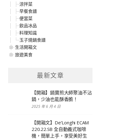
涼拌菜
早餐食譜
便當菜
飲品冰品
料理知識
玉子燒鍋食譜
生活開箱文
旅遊美食
最新文章
【開箱】鍋寶煎大師聚油不沾
鍋，少油也能酥香脆！
2025 年 6 月 4 日
【開箱文】De’Longhi ECAM
220.22.SB 全自動義式咖啡
機，簡單上手，享受美好生