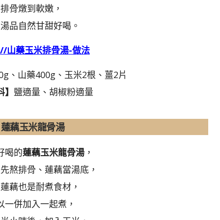
排骨燉到軟嫩，
道湯品自然甘甜好喝。
s://山藥玉米排骨湯-做法
0g、山藥400g、玉米2根、薑2片
料】
鹽適量、胡椒粉適量
蓮藕玉米龍骨湯
好喝的
蓮藕玉米龍骨湯
，
是先熬排骨、蓮藕當湯底，
為蓮藕也是耐煮食材，
以一併加入一起煮，