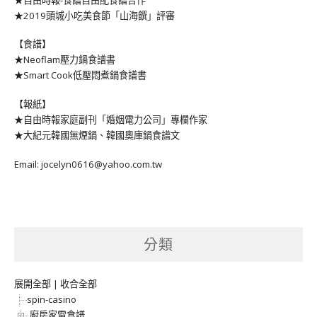
★2019頭城小吃美食節「山海饌」評審
【食譜】
★Neoflam壓力鍋食譜書
★Smart Cook低壓悶煮鍋食譜書
【報紙】
★自由時報家庭副刊「婚姻電力公司」專欄作家
★大紀元韓國無煙鍋、韓國奧庫鍋食譜文
Email: jocelyn0616@yahoo.com.tw
分類
展開全部
|
收合全部
spin-casino
廚房家電食譜