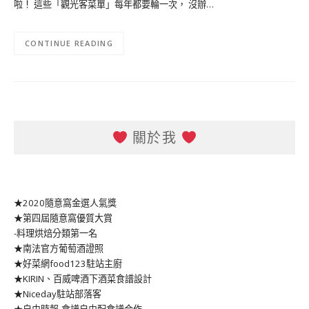
啦！ 這些「觀光客菜單」每年都要輪一次， 沒辦…
CONTINUE READING
關於我
★2020隨意窩金選人氣獎
★第四屆隨意窩優質大賞
-料理烘焙分類第一名
★南法官方葡萄酒證照
★好菜網food123駐站主廚
★KIRIN、百威啤酒下酒菜食譜設計
★Niceday駐站部落客
★自由時報-食譜自由配食譜合作