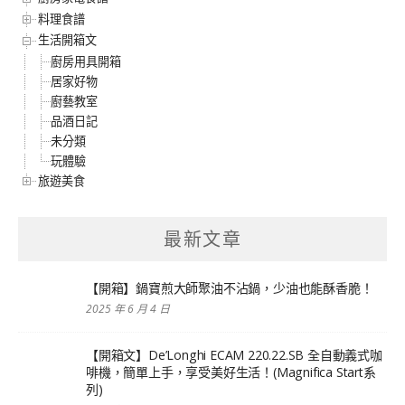
料理食譜
生活開箱文
廚房用具開箱
居家好物
廚藝教室
品酒日記
未分類
玩體驗
旅遊美食
最新文章
【開箱】鍋寶煎大師聚油不沾鍋，少油也能酥香脆！
2025 年 6 月 4 日
【開箱文】De’Longhi ECAM 220.22.SB 全自動義式咖
啡機，簡單上手，享受美好生活！(Magnifica Start系
列)