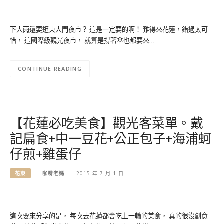
下大雨還要逛東大門夜市？ 這是一定要的啊！ 難得來花蓮，錯過太可
惜， 這國際級觀光夜市， 就算是撐著傘也都要來…
CONTINUE READING
【花蓮必吃美食】觀光客菜單。戴
記扁食+中一豆花+公正包子+海浦蚵
仔煎+雞蛋仔
花東
咖啡老媽
2015 年 7 月 1 日
這次要來分享的是， 每次去花蓮都會吃上一輪的美食， 真的很沒創意