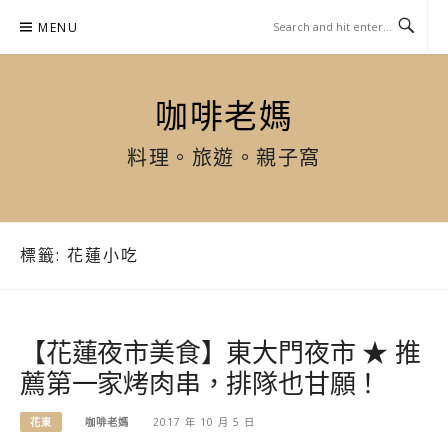
Skip
MENU
to
content
咖啡老媽
料理。旅遊。親子窩
標籤:
花蓮小吃
【花蓮夜市美食】東大門夜市 ★ 推
薦第一家烤肉串，排隊也甘願！
花東
咖啡老媽
2017 年 10 月 5 日