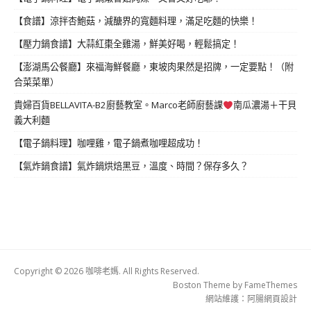
【食譜】涼拌杏鮑菇，減醣界的寬麵料理，滿足吃麵的快樂！
【壓力鍋食譜】大蒜紅棗全雞湯，鮮美好喝，輕鬆搞定！
【澎湖馬公餐廳】來福海鮮餐廳，東坡肉果然是招牌，一定要點！（附
合菜菜單）
貴婦百貨BELLAVITA-B2廚藝教室。Marco老師廚藝課
南瓜濃湯＋干貝
義大利麵
【電子鍋料理】咖哩雞，電子鍋煮咖哩超成功！
【氣炸鍋食譜】氣炸鍋烘焙黑豆，溫度、時間？保存多久？
Copyright © 2026 咖啡老媽. All Rights Reserved.
Boston Theme by
FameThemes
網站維護：
阿腸網頁設計