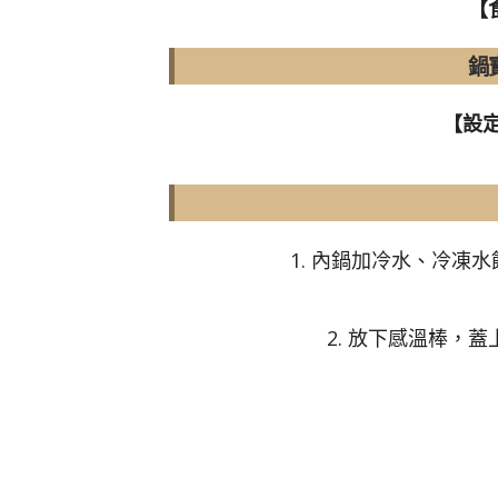
【
鍋
【設
1. 內鍋加冷水、冷凍
2. 放下感溫棒，