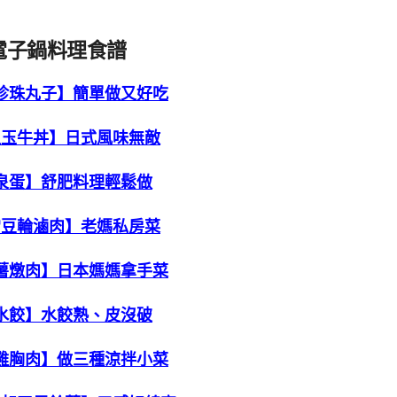
電子鍋料理食譜
珍珠丸子】簡單做又好吃
溫玉牛丼】日式風味無敵
泉蛋】舒肥料理輕鬆做
常豆輪滷肉】老媽私房菜
薯燉肉】日本媽媽拿手菜
水餃】水餃熟、皮沒破
雞胸肉】做三種涼拌小菜