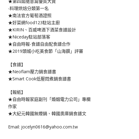
★第四屆隨意窩優質大賞
-料理烘焙分類第一名
★南法官方葡萄酒證照
★好菜網food123駐站主廚
★KIRIN、百威啤酒下酒菜食譜設計
★Niceday駐站部落客
★自由時報-食譜自由配食譜合作
★2019頭城小吃美食節「山海饌」評審
【食譜】
★Neoflam壓力鍋食譜書
★Smart Cook低壓悶煮鍋食譜書
【報紙】
★自由時報家庭副刊「婚姻電力公司」專欄
作家
★大紀元韓國無煙鍋、韓國奧庫鍋食譜文
Email: jocelyn0616@yahoo.com.tw