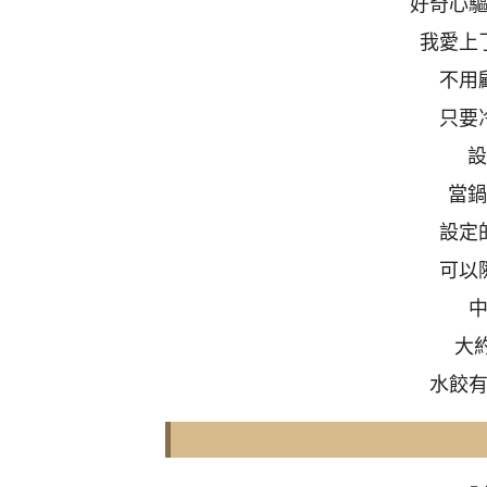
好奇心
我愛上
不用
只要
設
當鍋
設定
可以
大
水餃