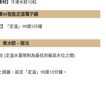
食材】
冷凍水餃10粒
寶IH智能定溫電子鍋
定】
「定溫」99度5分鐘
煮水餃 – 做法
水餃 (定溫水量限制為最低到最高水位之間)
蓋上鍋蓋，設定「定溫」99度10分鐘。