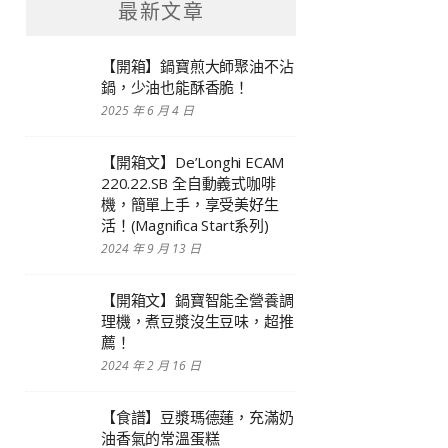
最新文章
【開箱】鍋寶煎大師聚油不沾
鍋，少油也能酥香脆！
2025 年 6 月 4 日
【開箱文】De’Longhi ECAM
220.22.SB 全自動義式咖啡
機，簡單上手，享受美好生
活！(Magnifica Start系列)
2024 年 9 月 13 日
【開箱文】鍋寶智能全營養調
理機，煮豆漿沒生豆味，超推
薦！
2024 年 2 月 16 日
【食譜】豆漿瑪德蓮，充滿奶
油香氣的常溫蛋糕