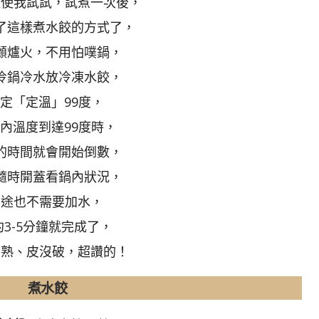
驅使我試試，試煮一次後，
了這樣煮水餃的方式了，
顧爐火，不用怕噗鍋，
冷鍋冷水放冷凍水餃，
定「定溫」99度，
內溫度到達99度時，
的時間就會開始倒數，
隨時開蓋看鍋內狀況，
中途也不需要加水，
約3-5分鐘就完成了，
有熟、皮沒破，超讚的！
煮水餃