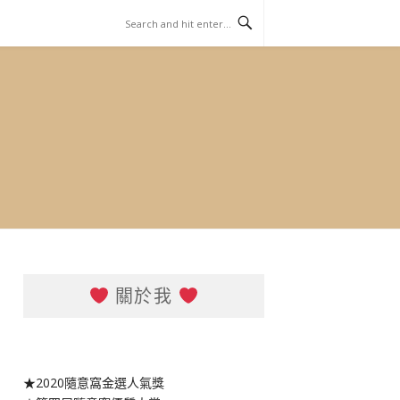
關於我
★2020隨意窩金選人氣獎