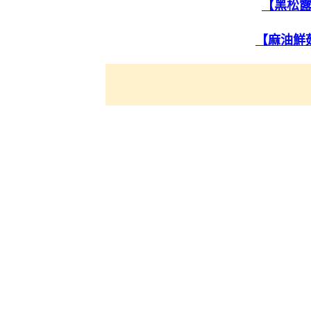
【黑松
【麻油鮮