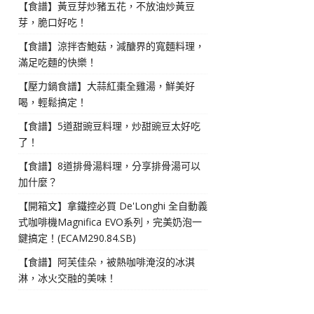
【食譜】黃豆芽炒豬五花，不放油炒黃豆
芽，脆口好吃！
【食譜】涼拌杏鮑菇，減醣界的寬麵料理，
滿足吃麵的快樂！
【壓力鍋食譜】大蒜紅棗全雞湯，鮮美好
喝，輕鬆搞定！
【食譜】5道甜豌豆料理，炒甜豌豆太好吃
了！
【食譜】8道排骨湯料理，分享排骨湯可以
加什麼？
【開箱文】拿鐵控必買 De'Longhi 全自動義
式咖啡機Magnifica EVO系列，完美奶泡一
鍵搞定！(ECAM290.84.SB)
【食譜】阿芙佳朵，被熱咖啡淹沒的冰淇
淋，冰火交融的美味！