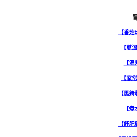
【香菇
【蔥
【溫
【家
【馬鈴
【煮
【舒肥