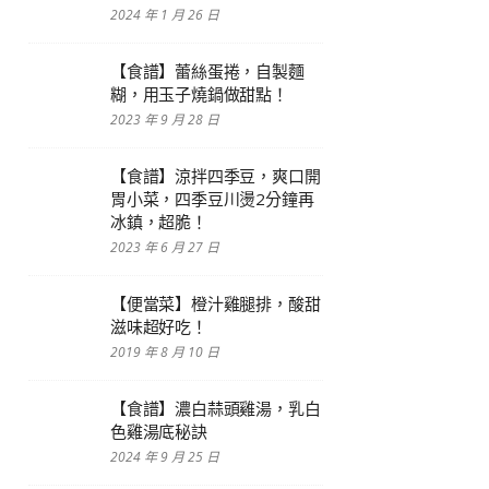
2024 年 1 月 26 日
【食譜】蕾絲蛋捲，自製麵
糊，用玉子燒鍋做甜點！
2023 年 9 月 28 日
【食譜】涼拌四季豆，爽口開
胃小菜，四季豆川燙2分鐘再
冰鎮，超脆！
2023 年 6 月 27 日
【便當菜】橙汁雞腿排，酸甜
滋味超好吃！
2019 年 8 月 10 日
【食譜】濃白蒜頭雞湯，乳白
色雞湯底秘訣
2024 年 9 月 25 日