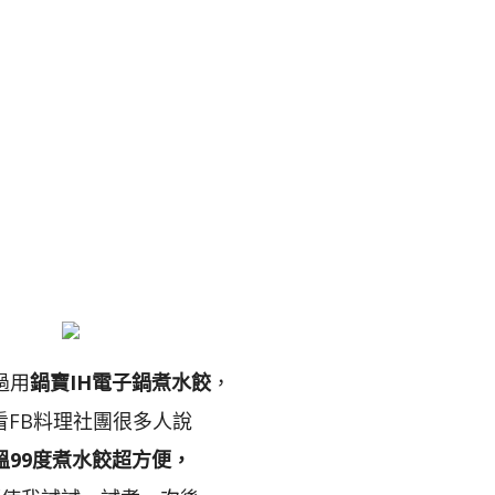
過用
鍋寶IH電子鍋煮水餃
，
看FB料理社團很多人說
溫99度煮水餃超方便，