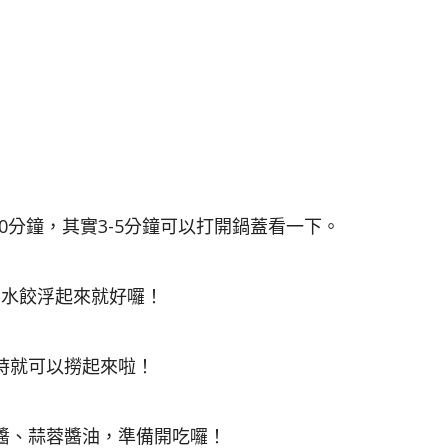
10分鐘，其實3-5分鐘可以打開鍋蓋看一下。
要水餃浮起來就好囉！
時就可以撈起來啦！
醬、蒜蓉醬油，準備開吃囉！