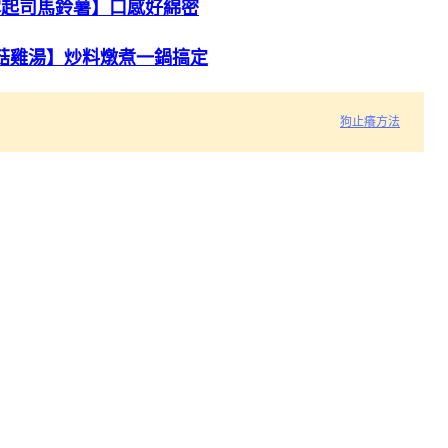
露起司馬鈴薯】口感好綿密
菇雞湯】炒料燉煮一鍋搞定
狗止癢方法