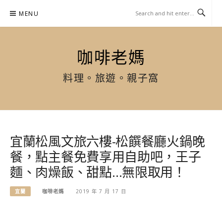
Skip
MENU
to
content
咖啡老媽
料理。旅遊。親子窩
宜蘭松風文旅六樓-松饌餐廳火鍋晚
餐，點主餐免費享用自助吧，王子
麵、肉燥飯、甜點…無限取用！
宜蘭
咖啡老媽
2019 年 7 月 17 日