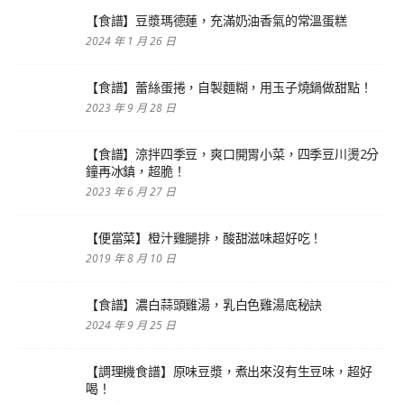
【食譜】豆漿瑪德蓮，充滿奶油香氣的常溫蛋糕
2024 年 1 月 26 日
【食譜】蕾絲蛋捲，自製麵糊，用玉子燒鍋做甜點！
2023 年 9 月 28 日
【食譜】涼拌四季豆，爽口開胃小菜，四季豆川燙2分
鐘再冰鎮，超脆！
2023 年 6 月 27 日
【便當菜】橙汁雞腿排，酸甜滋味超好吃！
2019 年 8 月 10 日
【食譜】濃白蒜頭雞湯，乳白色雞湯底秘訣
2024 年 9 月 25 日
【調理機食譜】原味豆漿，煮出來沒有生豆味，超好
喝！