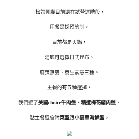
松饌餐廳目前還在試營運階段，
用餐是採預約制，
目前都是火鍋，
湯底可選擇日式昆布、
麻辣無雙、養生素慧三種。
主餐的有五種選擇，
我們選了
美國choice牛肉盤、精選梅花豬肉盤
，
點主餐還會附
菜盤
跟
小豪華海鮮盤
。