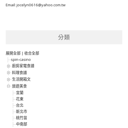
Email: jocelyn0616@yahoo.com.tw
分類
展開全部
|
收合全部
spin-casino
廚房家電食譜
料理食譜
生活開箱文
旅遊美食
宜蘭
花東
台北
新北市
桃竹苗
中南部