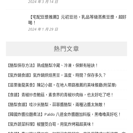
2024 年 3 月 14 日
【宅配豆漿推薦】元初豆坊，乳品等級蒸煮豆漿，超好
喝！
2024 年 1 月 29 日
熱門文章
【酪梨保存方法】熟成酪梨冷藏、冷凍，保鮮有秘訣！
【氣炸鍋食譜】氣炸鍋烘焙黑豆，溫度、時間？保存多久？
【苗栗後龍美食】陳記小館。在地人帶路推薦的美味餐廳(附菜單)
【食譜】青椒炒杏鮑菇，素食界的青椒炒肉絲，也太好吃了吧！
【酪梨食譜】哇沙米酪梨、蒜蓉醬酪梨，兩種沾醬太無敵！
【韓國炸醬拉麵煮法】Paldo 八道金炸醬麵加料版，黑嚕嚕真好吃！
【氣炸蔬菜料理】椒鹽筊白筍，用氣炸烤箱超美味！