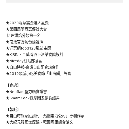
★2020隨意窩金選人氣獎
★第四屆隨意窩優質大賞
-料理烘焙分類第一名
★南法官方葡萄酒證照
★好菜網food123駐站主廚
★KIRIN、百威啤酒下酒菜食譜設計
★Niceday駐站部落客
★自由時報-食譜自由配食譜合作
★2019頭城小吃美食節「山海饌」評審
【食譜】
★Neoflam壓力鍋食譜書
★Smart Cook低壓悶煮鍋食譜書
【報紙】
★自由時報家庭副刊「婚姻電力公司」專欄作家
★大紀元韓國無煙鍋、韓國奧庫鍋食譜文