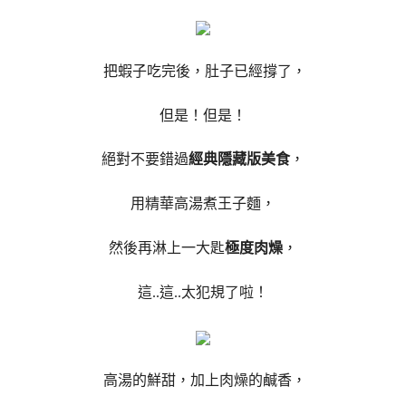
把蝦子吃完後，肚子已經撐了，
但是！但是！
絕對不要錯過
經典隱藏版美食
，
用精華高湯煮王子麵，
然後再淋上一大匙
極度肉燥
，
這..這..太犯規了啦！
高湯的鮮甜，加上肉燥的鹹香，