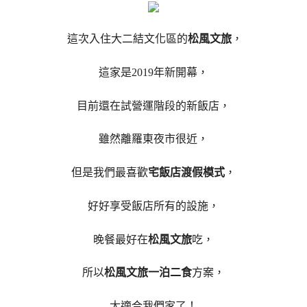
這次入住大二結文化區的
松風文旅
，
這家是2019年新開幕，
目前還在試營運階段的新飯店，
雖然離羅東夜市很近，
但是我們最喜歡
宅飯店渡假模式
，
好好享受飯店所有的設施，
晚餐最好在
松風文旅
吃，
所以
松風文旅一泊二食
方案，
太適合我們家了！