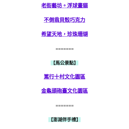
老街藝坊。浮球畫貓
不倒翁貝殼巧克力
希望天地，珍珠珊瑚
=======
【馬公景點】
篤行十村文化園區
金龜頭砲臺文化園區
=======
【澎湖伴手禮】