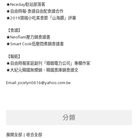
★Niceday駐站部落客
★自由時報-食譜自由配食譜合作
★2019頭城小吃美食節「山海饌」評審
【食譜】
★Neoflam壓力鍋食譜書
★Smart Cook低壓悶煮鍋食譜書
【報紙】
★自由時報家庭副刊「婚姻電力公司」專欄作家
★大紀元韓國無煙鍋、韓國奧庫鍋食譜文
Email: jocelyn0616@yahoo.com.tw
分類
展開全部
|
收合全部