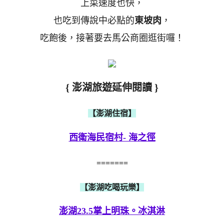
上菜速度也快，
也吃到傳說中必點的
東坡肉
，
吃飽後，接著要去馬公商圈逛街囉！
{ 澎湖旅遊延伸閱讀 }
【澎湖住宿】
西衛海民宿村- 海之徑
=======
【澎湖吃喝玩樂】
澎湖23.5掌上明珠。冰淇淋