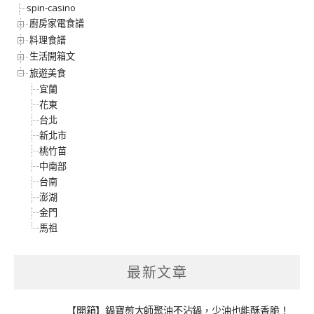
spin-casino
廚房家電食譜
料理食譜
生活開箱文
旅遊美食
宜蘭
花東
台北
新北市
桃竹苗
中南部
台南
澎湖
金門
馬祖
最新文章
【開箱】鍋寶煎大師聚油不沾鍋，少油也能酥香脆！