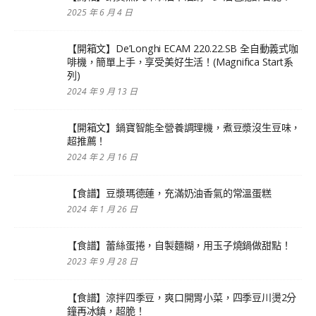
2025 年 6 月 4 日
【開箱文】De’Longhi ECAM 220.22.SB 全自動義式咖
啡機，簡單上手，享受美好生活！(Magnifica Start系
列)
2024 年 9 月 13 日
【開箱文】鍋寶智能全營養調理機，煮豆漿沒生豆味，
超推薦！
2024 年 2 月 16 日
【食譜】豆漿瑪德蓮，充滿奶油香氣的常溫蛋糕
2024 年 1 月 26 日
【食譜】蕾絲蛋捲，自製麵糊，用玉子燒鍋做甜點！
2023 年 9 月 28 日
【食譜】涼拌四季豆，爽口開胃小菜，四季豆川燙2分
鐘再冰鎮，超脆！