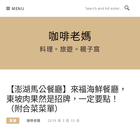
Skip
MENU
to
content
咖啡老媽
料理。旅遊。親子窩
【澎湖馬公餐廳】來福海鮮餐廳，
東坡肉果然是招牌，一定要點！
（附合菜菜單）
澎湖
咖啡老媽
2019 年 3 月 15 日