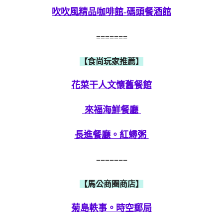
吹吹風精品咖啡館-碼頭餐酒館
=======
【食尚玩家推薦】
花菜干人文懷舊餐館
來福海鮮餐廳
長進餐廳。紅蟳粥
=======
【馬公商圈商店】
菊島軼事。時空郵局