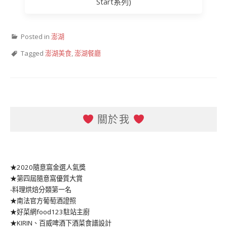
Start系列)
Posted in
澎湖
Tagged
澎湖美食
,
澎湖餐廳
關於我
★2020隨意窩金選人氣獎
★第四屆隨意窩優質大賞
-料理烘焙分類第一名
★南法官方葡萄酒證照
★好菜網food123駐站主廚
★KIRIN、百威啤酒下酒菜食譜設計