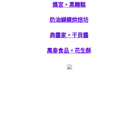
媽宮。黑糖糕
奶油蝴蝶烘焙坊
典醬家。干貝醬
萬泰食品。花生酥