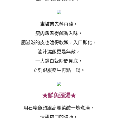
東坡肉
先蒸再滷，
瘦肉燉煮得鹹香入味，
肥滋滋的皮也滷得軟嫩，入口即化，
滷汁澆飯更是無敵，
一大鍋白飯瞬間見底，
立刻跟服務生再點一鍋。
★鮮魚頭湯★
用石咾魚頭跟高麗菜酸一塊煮湯，
清甜爽口的湯頭，