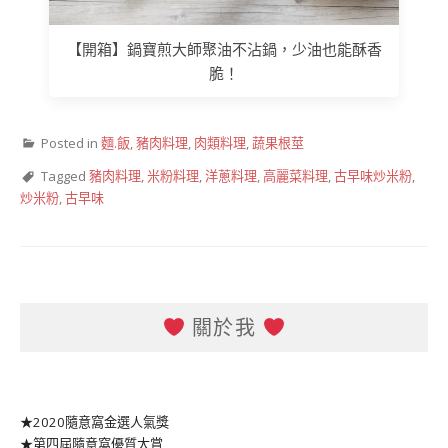
【開箱】鍋寶煎大師聚油不沾鍋，少油也能酥香
脆！
Posted in
麵.飯
,
豬肉料理
,
肉類料理
,
蔬果根莖
Tagged
豬肉料理
,
米粉料理
,
洋蔥料理
,
高麗菜料理
,
古早味炒米粉
,
炒米粉
,
古早味
關於我
★2020隨意窩金選人氣獎
★第四屆隨意窩優質大賞