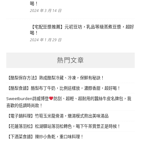
喝！
2024 年 3 月 14 日
【宅配豆漿推薦】元初豆坊，乳品等級蒸煮豆漿，超好
喝！
2024 年 1 月 29 日
熱門文章
【酪梨保存方法】熟成酪梨冷藏、冷凍，保鮮有秘訣！
【酪梨食譜】酪梨布丁牛奶，比例這樣放，濃醇香甜，超好喝！
Sweetburden詩威博登
防刮、超輕、超耐用的蠶絲牛皮名牌包，我
喜歡的低調時尚款！
【電子鍋料理】竹筍玉米龍骨湯，燉湯模式熬出美味湯品
【花蓮落羽松】松湖驛站落羽松轉色，喝下午茶賞景正是時候！
【下酒菜食譜】辣炒小魚乾，重口味料理！