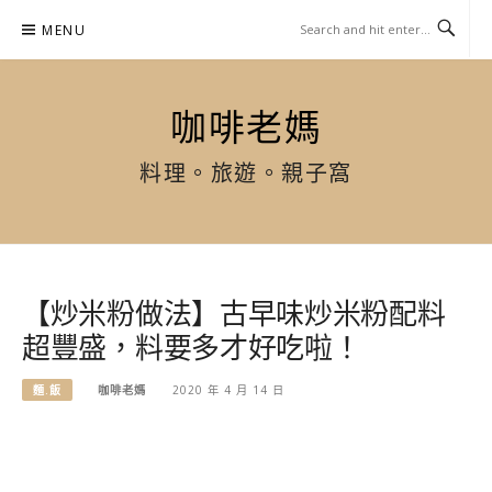
Skip
MENU
to
content
咖啡老媽
料理。旅遊。親子窩
【炒米粉做法】古早味炒米粉配料
超豐盛，料要多才好吃啦！
麵.飯
咖啡老媽
2020 年 4 月 14 日