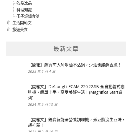
飲品冰品
料理知識
玉子燒鍋食譜
生活開箱文
旅遊美食
最新文章
【開箱】鍋寶煎大師聚油不沾鍋，少油也能酥香脆！
2025 年 6 月 4 日
【開箱文】De’Longhi ECAM 220.22.SB 全自動義式咖
啡機，簡單上手，享受美好生活！(Magnifica Start系
列)
2024 年 9 月 13 日
【開箱文】鍋寶智能全營養調理機，煮豆漿沒生豆味，
超推薦！
2024 年 2 月 16 日