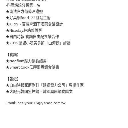
-料理烘焙分類第一名
★南法官方葡萄酒證照
★好菜網food123駐站主廚
★KIRIN、百威啤酒下酒菜食譜設計
★Niceday駐站部落客
★自由時報-食譜自由配食譜合作
★2019頭城小吃美食節「山海饌」評審
【食譜】
★Neoflam壓力鍋食譜書
★Smart Cook低壓悶煮鍋食譜書
【報紙】
★自由時報家庭副刊「婚姻電力公司」專欄作家
★大紀元韓國無煙鍋、韓國奧庫鍋食譜文
Email: jocelyn0616@yahoo.com.tw