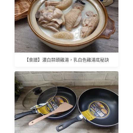
【食譜】濃白蒜頭雞湯，乳白色雞湯底秘訣