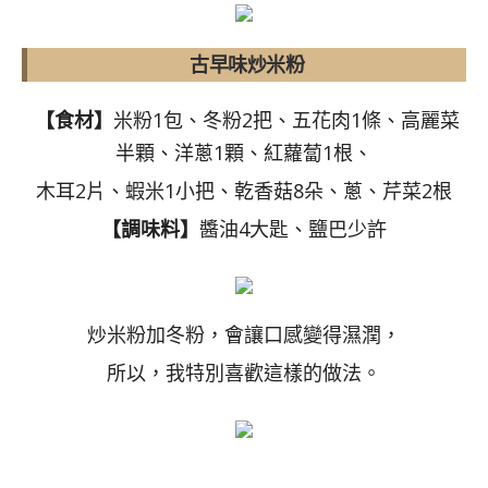
古早味炒米粉
【食材】
米粉1包、冬粉2把、五花肉1條、高麗菜
半顆、洋蔥1顆、紅蘿蔔1根、
木耳2片、蝦米1小把、乾香菇8朵、蔥、芹菜2根
【調味料】
醬油4大匙、鹽巴少許
炒米粉加冬粉，會讓口感變得濕潤，
所以，我特別喜歡這樣的做法。