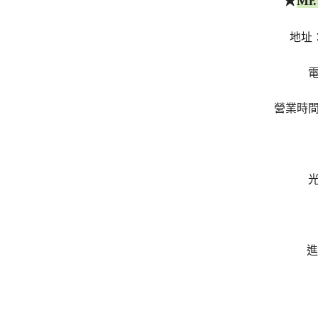
★
Mr
地址
電
營業時間：
光
進