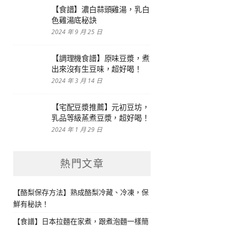
【食譜】濃白蒜頭雞湯，乳白
色雞湯底秘訣
2024 年 9 月 25 日
【調理機食譜】原味豆漿，煮
出來沒有生豆味，超好喝！
2024 年 3 月 14 日
【宅配豆漿推薦】元初豆坊，
乳品等級蒸煮豆漿，超好喝！
2024 年 1 月 29 日
熱門文章
【酪梨保存方法】熟成酪梨冷藏、冷凍，保
鮮有秘訣！
【食譜】日本拉麵在家煮，跟煮泡麵一樣簡