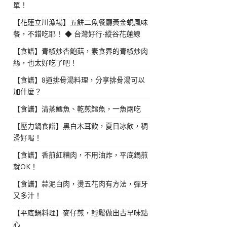
單！
【花蓮立川漁場】五餅二魚餐廳黃金蜆風味
餐，不錯吃耶！ ◆ 台灣好行-縱谷花蓮線
【食譜】青椒炒杏鮑菇，素食界的青椒炒肉
絲，也太好吃了吧！
【食譜】8道排骨湯料理，分享排骨湯可以
加什麼？
【食譜】清蒸鱈魚、乾煎鱈魚，一魚兩吃
【壓力鍋食譜】黑白木耳飲，夏日冰飲，稠
滑好喝！
【食譜】香煎紅糟肉，不用油炸，平底鍋煎
就OK！
【食譜】蒜泥白肉，燙五花肉有方法，彈牙
又多汁！
【平底鍋料理】麥仔煎，輕鬆做出古早味點
心