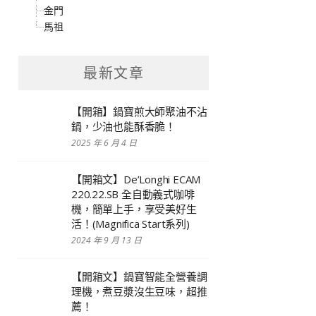
金門
馬祖
最新文章
【開箱】鍋寶煎大師聚油不沾
鍋，少油也能酥香脆！
2025 年 6 月 4 日
【開箱文】De’Longhi ECAM
220.22.SB 全自動義式咖啡
機，簡單上手，享受美好生
活！(Magnifica Start系列)
2024 年 9 月 13 日
【開箱文】鍋寶智能全營養調
理機，煮豆漿沒生豆味，超推
薦！