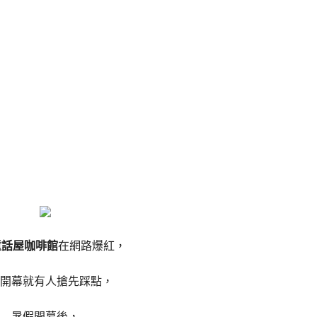
話屋咖啡館
在網路爆紅，
開幕就有人搶先踩點，
暑假開幕後，