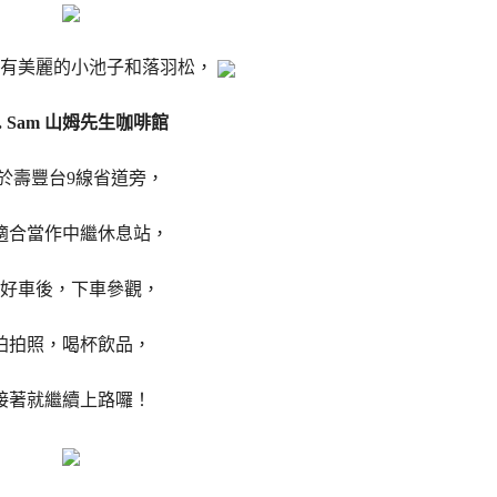
有美麗的小池子和落羽松，
. Sam 山姆先生咖啡館
於壽豐台9線省道旁，
適合當作中繼休息站，
好車後，下車參觀，
拍拍照，喝杯飲品，
接著就繼續上路囉！