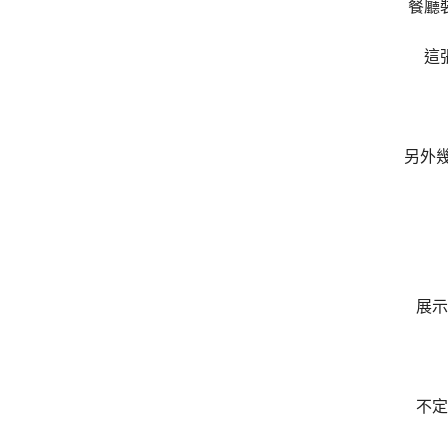
餐廳
這
另外幾
展示
不定