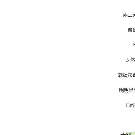
兩三
儼
既然
就繞來
明明是
已經