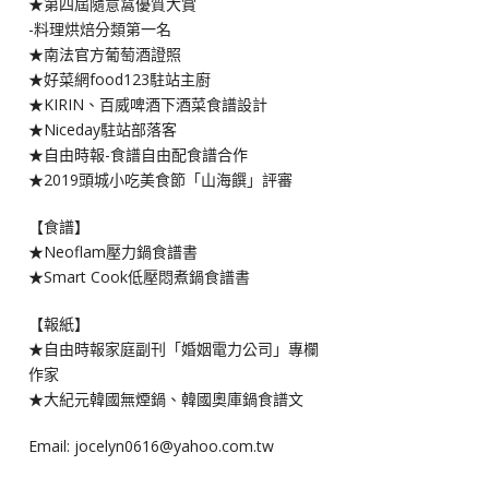
★第四屆隨意窩優質大賞
-料理烘焙分類第一名
★南法官方葡萄酒證照
★好菜網food123駐站主廚
★KIRIN、百威啤酒下酒菜食譜設計
★Niceday駐站部落客
★自由時報-食譜自由配食譜合作
★2019頭城小吃美食節「山海饌」評審
【食譜】
★Neoflam壓力鍋食譜書
★Smart Cook低壓悶煮鍋食譜書
【報紙】
★自由時報家庭副刊「婚姻電力公司」專欄
作家
★大紀元韓國無煙鍋、韓國奧庫鍋食譜文
Email: jocelyn0616@yahoo.com.tw