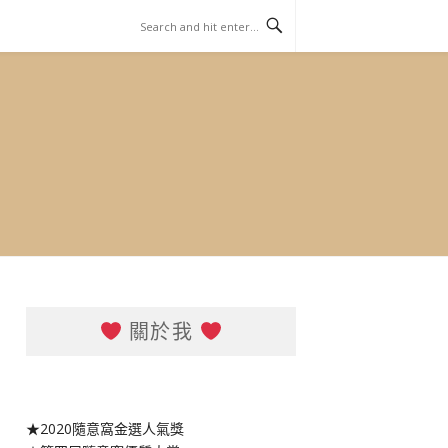
關於我
★2020隨意窩金選人氣獎