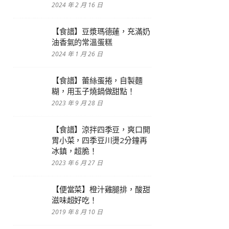
2024 年 2 月 16 日
【食譜】豆漿瑪德蓮，充滿奶
油香氣的常溫蛋糕
2024 年 1 月 26 日
【食譜】蕾絲蛋捲，自製麵
糊，用玉子燒鍋做甜點！
2023 年 9 月 28 日
【食譜】涼拌四季豆，爽口開
胃小菜，四季豆川燙2分鐘再
冰鎮，超脆！
2023 年 6 月 27 日
【便當菜】橙汁雞腿排，酸甜
滋味超好吃！
2019 年 8 月 10 日