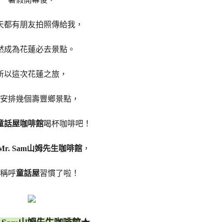
天都有朋友拍照傳給我，
然成為花蓮必去景點。
所以這次花蓮之旅，
安排幾個壽豐鄉景點，
童話屋咖啡館
喝杯咖啡吧！
Mr. Sam山姆先生咖啡館
，
稱呼
童話屋
習慣了啦！