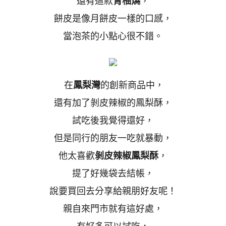
還有這款
青柚燒
，
餅皮是像月餅皮一樣的口感，
當泡茶的小點心很不錯。
在
鳳梨灣
的創新商品中，
還有加了剝皮辣椒的鳳梨酥，
試吃後我覺得還好，
但是同行的朋友一吃就暴動，
他太喜歡
剝皮辣椒鳳梨酥
，
提了好幾袋去結帳，
說要買回去分享給親朋好友呢！
親自來門市就有這好處，