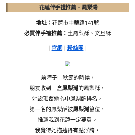
花蓮伴手禮推薦 – 鳳梨灣
地址：
花蓮市中華路141號
必買伴手禮推薦：
土鳳梨酥、文旦酥
官網
粉絲團
｜
｜
｜
前陣子中秋節的時候，
朋友收到一盒
鳳梨灣
的鳳梨酥，
她說顛覆她心中鳳梨酥排名，
第一名的鳳梨酥被
鳳梨灣
篡位，
推薦我到花蓮一定要買。
我覺得她描述得有點浮誇，