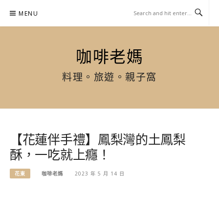
Skip
MENU
to
content
咖啡老媽
料理。旅遊。親子窩
【花蓮伴手禮】鳳梨灣的土鳳梨
酥，一吃就上癮！
花東
咖啡老媽
2023 年 5 月 14 日