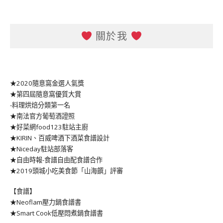
關於我
★2020隨意窩金選人氣獎
★第四屆隨意窩優質大賞
-料理烘焙分類第一名
★南法官方葡萄酒證照
★好菜網food123駐站主廚
★KIRIN、百威啤酒下酒菜食譜設計
★Niceday駐站部落客
★自由時報-食譜自由配食譜合作
★2019頭城小吃美食節「山海饌」評審
【食譜】
★Neoflam壓力鍋食譜書
★Smart Cook低壓悶煮鍋食譜書