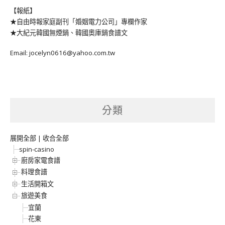
【報紙】
★自由時報家庭副刊「婚姻電力公司」專欄作家
★大紀元韓國無煙鍋、韓國奧庫鍋食譜文
Email: jocelyn0616@yahoo.com.tw
分類
展開全部
|
收合全部
spin-casino
廚房家電食譜
料理食譜
生活開箱文
旅遊美食
宜蘭
花東