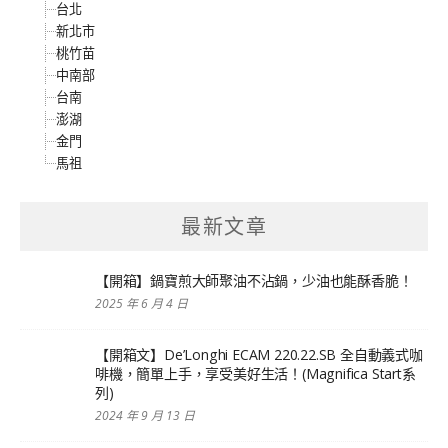
台北
新北市
桃竹苗
中南部
台南
澎湖
金門
馬祖
最新文章
【開箱】鍋寶煎大師聚油不沾鍋，少油也能酥香脆！
2025 年 6 月 4 日
【開箱文】De’Longhi ECAM 220.22.SB 全自動義式咖
啡機，簡單上手，享受美好生活！(Magnifica Start系
列)
2024 年 9 月 13 日