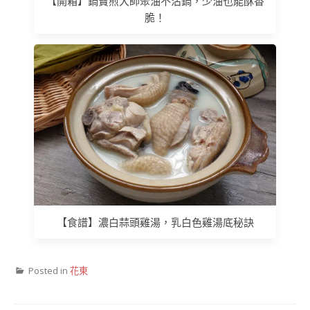
【開箱】鍋寶煎大師聚油不沾鍋，少油也能酥香
脆！
【食譜】濃白蒜頭雞湯，乳白色雞湯底秘訣
Posted in
花東