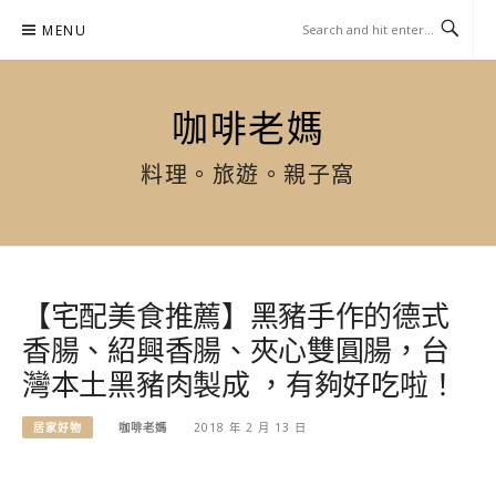
Skip
MENU
to
content
咖啡老媽
料理。旅遊。親子窩
【宅配美食推薦】黑豬手作的德式
香腸、紹興香腸、夾心雙圓腸，台
灣本土黑豬肉製成 ，有夠好吃啦！
居家好物
咖啡老媽
2018 年 2 月 13 日