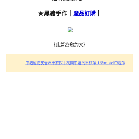
★黑豬手作｜
｜
產品訂購
｛此篇為邀約文｝
中壢寵物友善汽車旅館｜桃園中壢汽車旅館-168motel中壢館