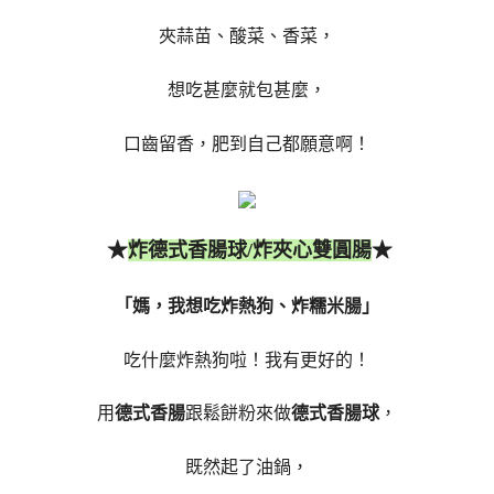
夾蒜苗、酸菜、香菜，
想吃甚麼就包甚麼，
口齒留香，肥到自己都願意啊！
★
★
炸德式香腸球/炸夾心雙圓腸
「媽，我想吃炸熱狗、炸糯米腸」
吃什麼炸熱狗啦！我有更好的！
用
德式香腸
跟鬆餅粉來做
德式香腸球
，
既然起了油鍋，