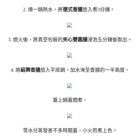
2. 燒一鍋熱水，將
德式香腸
放入煮3分鐘。
3. 熄火後，將真空包裝的
夾心雙圓腸
浸泡五分鐘後取出。
4. 將
紹興香腸
放入平底鍋，加水淹至香腸的一半高度，
蓋上鍋蓋燜煮，
等水分蒸發差不多時開蓋，小火煎煮上色。