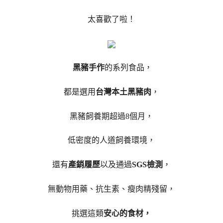
太喜歡了啦！
黑豬手作
的系列食品，
都是選用
台灣本土黑豬肉
，
黑豬飼養期超過8個月，
低密度的人道飼養環境，
還有
產銷履歷
以及通過
SGS檢測
，
無動物用藥、抗生素、瘦肉精殘留，
挑選這類
安心的食材，