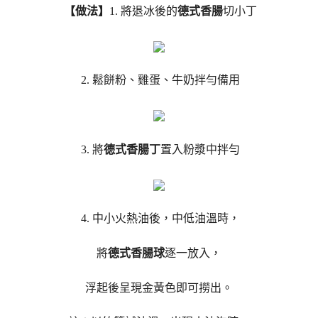
【做法】
1. 將退冰後的
德式香腸
切小丁
2. 鬆餅粉、雞蛋、牛奶拌勻備用
3. 將
德式香腸丁
置入粉漿中拌勻
4. 中小火熱油後，中低油溫時，
將
德式香腸球
逐一放入，
浮起後呈現金黃色即可撈出。