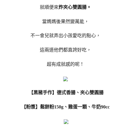
就順便來
炸夾心雙圓腸。
當媽媽後果然變萬能，
不一會兒就弄出小孩愛吃的點心，
這兩道他們都直誇好吃，
超有成就感的呢！
【黑豬手作】德式香腸、夾心雙圓腸
【粉漿】鬆餅粉150g、雞蛋一顆、牛奶90cc