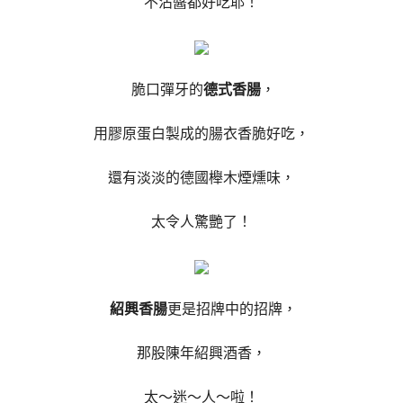
不沾醬都好吃耶！
脆口彈牙的
德式香腸
，
用膠原蛋白製成的腸衣香脆好吃，
還有淡淡的德國櫸木煙燻味，
太令人驚艷了！
紹興香腸
更是招牌中的招牌，
那股陳年紹興酒香，
太～迷～人～啦！