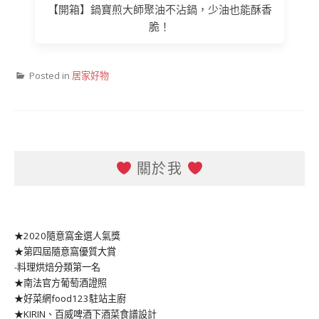
【開箱】鍋寶煎大師聚油不沾鍋，少油也能酥香
脆！
Posted in
居家好物
關於我
★2020隨意窩金選人氣獎
★第四屆隨意窩優質大賞
-料理烘焙分類第一名
★南法官方葡萄酒證照
★好菜網food123駐站主廚
★KIRIN、百威啤酒下酒菜食譜設計