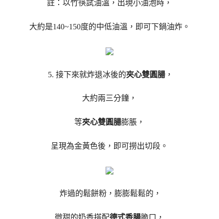
註：以竹筷試油溫，出現小油泡時，
大約是140~150度的中低油溫，即可下鍋油炸。
5. 接下來就炸退冰後的
夾心雙圓腸
，
大約兩三分鐘，
等
夾心雙圓腸
膨脹，
呈現為金黃色後，即可撈出切段。
炸過的鬆餅粉，膨膨鬆鬆的，
微甜的奶香搭配
德式香腸
脆口，