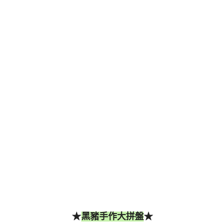
★
★
黑豬手作大拼盤