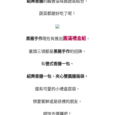
紹興香腸
的鹹香滋味跟蔬菜結合，
蔬菜都變好吃了呢！
圓滿禮盒組
黑豬手作
現在有推出
，
裏頭三項都是
黑豬手作
的招牌，
有
德式香腸一包、
紹興香腸一包、夾心雙圓腸兩袋，
還有可愛的小禮盒提袋，
想要嘗鮮或是送禮的朋友，
趕快去選購吧！