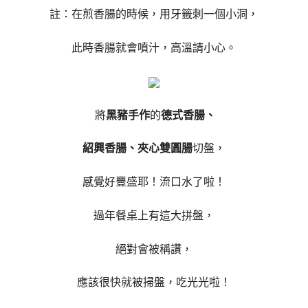
註：在煎香腸的時候，用牙籤刺一個小洞，
此時香腸就會噴汁，高溫請小心。
將
黑豬手作
的
德式香腸、
紹興香腸、夾心雙圓腸
切盤，
感覺好豐盛耶！流口水了啦！
過年餐桌上有這大拼盤，
絕對會被稱讚，
應該很快就被掃盤，吃光光啦！