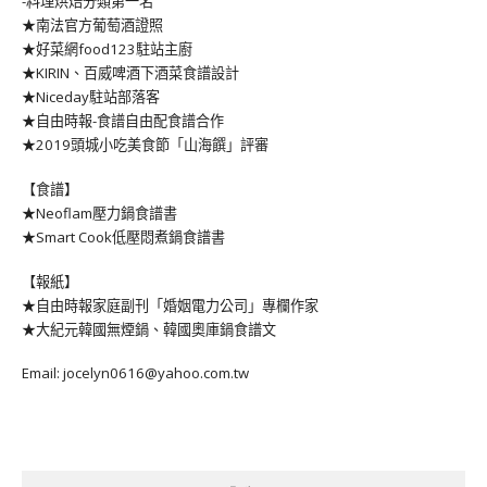
-料理烘焙分類第一名
★南法官方葡萄酒證照
★好菜網food123駐站主廚
★KIRIN、百威啤酒下酒菜食譜設計
★Niceday駐站部落客
★自由時報-食譜自由配食譜合作
★2019頭城小吃美食節「山海饌」評審
【食譜】
★Neoflam壓力鍋食譜書
★Smart Cook低壓悶煮鍋食譜書
【報紙】
★自由時報家庭副刊「婚姻電力公司」專欄作家
★大紀元韓國無煙鍋、韓國奧庫鍋食譜文
Email: jocelyn0616@yahoo.com.tw