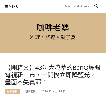
Skip
MENU
to
content
咖啡老媽
料理。旅遊。親子窩
【開箱文】43吋大螢幕的BenQ護眼
電視新上市，一開機立即降藍光，
畫面不失真耶！
居家好物
咖啡老媽
2016 年 9 月 14 日