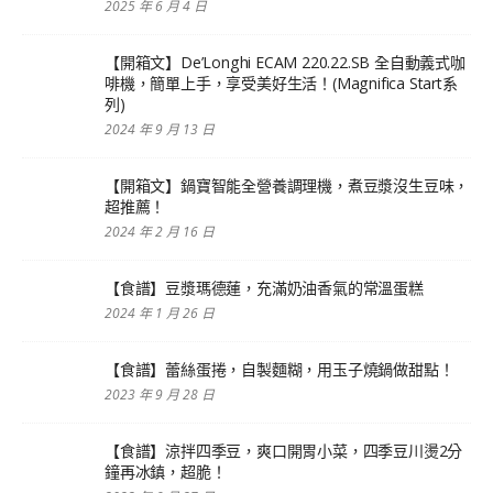
2025 年 6 月 4 日
【開箱文】De’Longhi ECAM 220.22.SB 全自動義式咖
啡機，簡單上手，享受美好生活！(Magnifica Start系
列)
2024 年 9 月 13 日
【開箱文】鍋寶智能全營養調理機，煮豆漿沒生豆味，
超推薦！
2024 年 2 月 16 日
【食譜】豆漿瑪德蓮，充滿奶油香氣的常溫蛋糕
2024 年 1 月 26 日
【食譜】蕾絲蛋捲，自製麵糊，用玉子燒鍋做甜點！
2023 年 9 月 28 日
【食譜】涼拌四季豆，爽口開胃小菜，四季豆川燙2分
鐘再冰鎮，超脆！