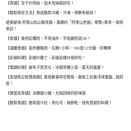
【食譜】豆干炒肉絲，加木耳絲超好吃！
【酪梨保存方法】熟成酪梨冷藏、冷凍，保鮮有秘訣！
絕美秘境-阿里山松山製茶廠，風趣的「阿里山老娘」導覽+奉茶，值得
來訪！
【食譜】香煎紅糟肉，不用油炸，平底鍋煎就OK！
【減醣食譜】氣炸雞胸肉，先醃1小時，180度12分鐘，好嫩啊
【彩椒料理】彩椒炒雞丁，彩椒這樣炒很好吃！
【電鍋料理】破布子蒸苦瓜，冰箱常備小菜，夏天的最愛！
【澎湖馬公智慧商圈】菊島軼事時空郵局、藝術工坊看浮球畫貓....超好
逛！
【便當菜食譜】冰糖翅小腿，允指回味的好味道
【酪梨食譜】酪梨蛋沙拉，夾吐司、抹餅乾，很有質感的料理！