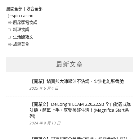
展開全部
|
收合全部
spin-casino
廚房家電食譜
料理食譜
生活開箱文
旅遊美食
最新文章
【開箱】鍋寶煎大師聚油不沾鍋，少油也能酥香脆！
2025 年 6 月 4 日
【開箱文】De’Longhi ECAM 220.22.SB 全自動義式咖
啡機，簡單上手，享受美好生活！(Magnifica Start系
列)
2024 年 9 月 13 日
【開箱文】鍋寶智能全營養調理機，煮豆漿沒生豆味，