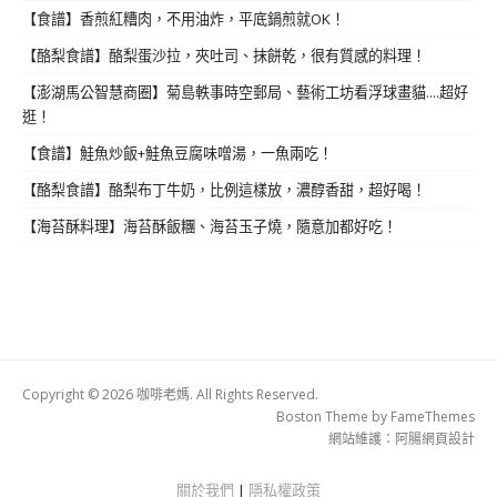
【食譜】香煎紅糟肉，不用油炸，平底鍋煎就OK！
【酪梨食譜】酪梨蛋沙拉，夾吐司、抹餅乾，很有質感的料理！
【澎湖馬公智慧商圈】菊島軼事時空郵局、藝術工坊看浮球畫貓....超好
逛！
【食譜】鮭魚炒飯+鮭魚豆腐味噌湯，一魚兩吃！
【酪梨食譜】酪梨布丁牛奶，比例這樣放，濃醇香甜，超好喝！
【海苔酥料理】海苔酥飯糰、海苔玉子燒，隨意加都好吃！
Copyright © 2026 咖啡老媽. All Rights Reserved.
Boston Theme by
FameThemes
網站維護：
阿腸網頁設計
關於我們
|
隱私權政策