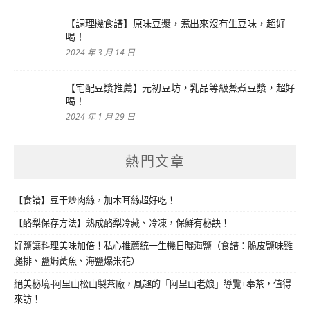
【調理機食譜】原味豆漿，煮出來沒有生豆味，超好
喝！
2024 年 3 月 14 日
【宅配豆漿推薦】元初豆坊，乳品等級蒸煮豆漿，超好
喝！
2024 年 1 月 29 日
熱門文章
【食譜】豆干炒肉絲，加木耳絲超好吃！
【酪梨保存方法】熟成酪梨冷藏、冷凍，保鮮有秘訣！
好鹽讓料理美味加倍！私心推薦統一生機日曬海鹽（食譜：脆皮鹽味雞
腿排、鹽焗黃魚、海鹽爆米花）
絕美秘境-阿里山松山製茶廠，風趣的「阿里山老娘」導覽+奉茶，值得
來訪！