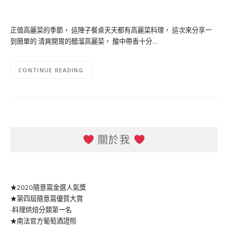
正值高麗菜的季節， 這陣子餐桌天天都有高麗菜料理， 這次來分享一
到簡單的 清爽開胃的醋溜高麗菜， 酸中帶香十分…
CONTINUE READING
關於我
★2020隨意窩金選人氣獎
★第四屆隨意窩優質大賞
-料理烘焙分類第一名
★南法官方葡萄酒證照