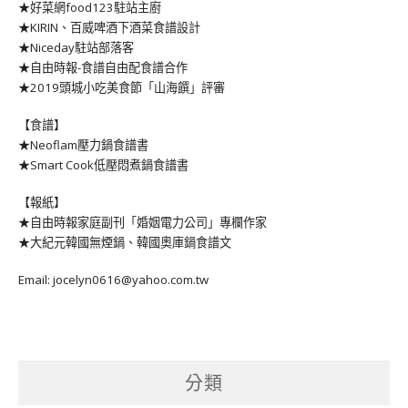
★好菜網food123駐站主廚
★KIRIN、百威啤酒下酒菜食譜設計
★Niceday駐站部落客
★自由時報-食譜自由配食譜合作
★2019頭城小吃美食節「山海饌」評審
【食譜】
★Neoflam壓力鍋食譜書
★Smart Cook低壓悶煮鍋食譜書
【報紙】
★自由時報家庭副刊「婚姻電力公司」專欄作家
★大紀元韓國無煙鍋、韓國奧庫鍋食譜文
Email: jocelyn0616@yahoo.com.tw
分類