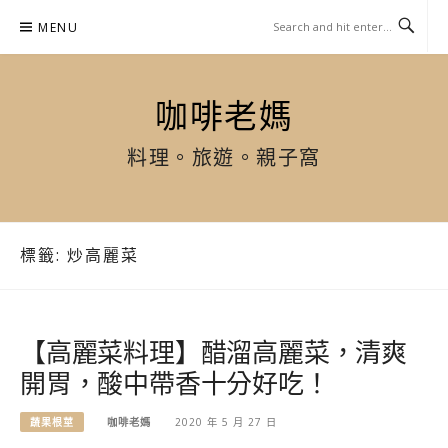
Skip
MENU
to
content
咖啡老媽
料理。旅遊。親子窩
標籤:
炒高麗菜
【高麗菜料理】醋溜高麗菜，清爽
開胃，酸中帶香十分好吃！
蔬果根莖
咖啡老媽
2020 年 5 月 27 日