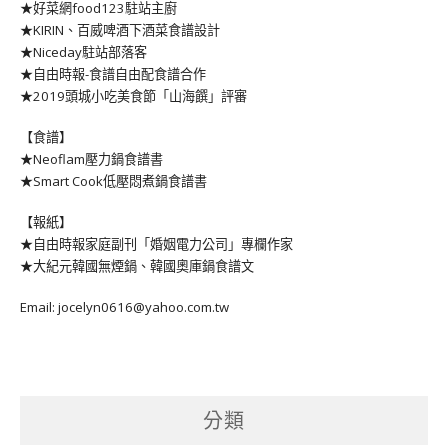
★好菜網food123駐站主廚
★KIRIN、百威啤酒下酒菜食譜設計
★Niceday駐站部落客
★自由時報-食譜自由配食譜合作
★2019頭城小吃美食節「山海饌」評審
【食譜】
★Neoflam壓力鍋食譜書
★Smart Cook低壓悶煮鍋食譜書
【報紙】
★自由時報家庭副刊「婚姻電力公司」專欄作家
★大紀元韓國無煙鍋、韓國奧庫鍋食譜文
Email: jocelyn0616@yahoo.com.tw
分類