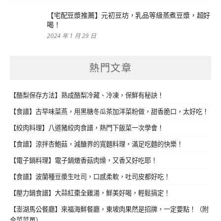
【宅配豆漿推薦】元初豆坊，乳品等級蒸煮豆漿，超好
喝！
2024 年 1 月 29 日
熱門文章
【酪梨保存方法】熟成酪梨冷藏、冷凍，保鮮有秘訣！
【食譜】古早味菜燕，用黑糖冬瓜茶加洋菜粉做，甜香脆口，太好吃！
【絞肉料理】八道豬絞肉食譜，熱門下飯菜一次學會！
【食譜】涼拌杏鮑菇，減醣界的寬麵料理，滿足吃麵的快樂！
【電子鍋料理】電子鍋燉香菇肉燥，又香又好吃耶！
【食譜】波蘭種豆漿生吐司，口感柔軟，吐司皮都好吃！
【壓力鍋食譜】大蒜紅棗全雞湯，鮮美好喝，輕鬆搞定！
【澎湖馬公餐廳】來福海鮮餐廳，東坡肉果然是招牌，一定要點！（附
合菜菜單）