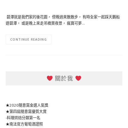
碧潭就是我們家的後花園， 傍晚過來散散步， 有時全家一起踩天鵝船
遊碧潭， 或是晚上來走吊橋賞夜景， 瘋寶可夢…
CONTINUE READING
關於我
★2020隨意窩金選人氣獎
★第四屆隨意窩優質大賞
-料理烘焙分類第一名
★南法官方葡萄酒證照