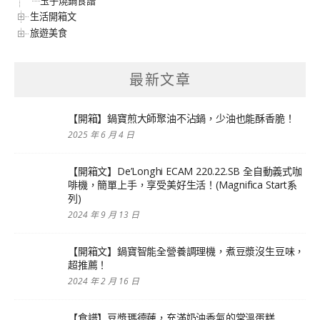
玉子燒鍋食譜
生活開箱文
旅遊美食
最新文章
【開箱】鍋寶煎大師聚油不沾鍋，少油也能酥香脆！
2025 年 6 月 4 日
【開箱文】De’Longhi ECAM 220.22.SB 全自動義式咖
啡機，簡單上手，享受美好生活！(Magnifica Start系
列)
2024 年 9 月 13 日
【開箱文】鍋寶智能全營養調理機，煮豆漿沒生豆味，
超推薦！
2024 年 2 月 16 日
【食譜】豆漿瑪德蓮，充滿奶油香氣的常溫蛋糕