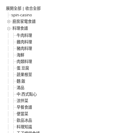
展開全部
|
收合全部
spin-casino
廚房家電食譜
料理食譜
牛肉料理
雞肉料理
豬肉料理
海鮮
肉類料理
蛋.豆腐
蔬果根莖
麵.飯
湯品
中.西式點心
涼拌菜
早餐食譜
便當菜
飲品冰品
料理知識