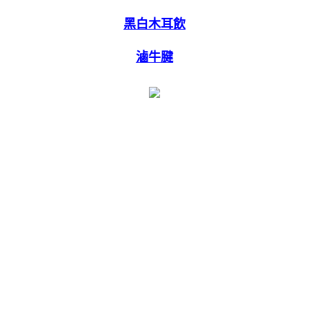
黑白木耳飲
滷牛腱