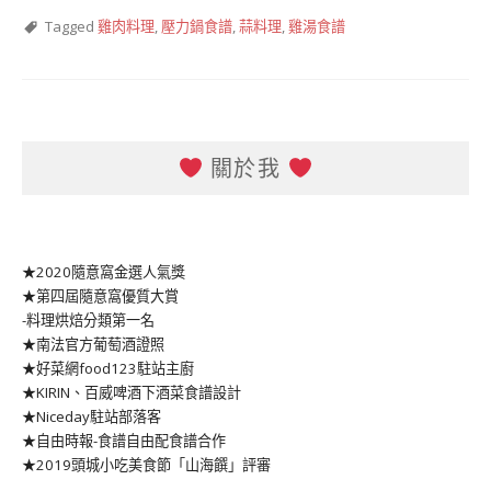
Tagged
雞肉料理
,
壓力鍋食譜
,
蒜料理
,
雞湯食譜
關於我
★2020隨意窩金選人氣獎
★第四屆隨意窩優質大賞
-料理烘焙分類第一名
★南法官方葡萄酒證照
★好菜網food123駐站主廚
★KIRIN、百威啤酒下酒菜食譜設計
★Niceday駐站部落客
★自由時報-食譜自由配食譜合作
★2019頭城小吃美食節「山海饌」評審