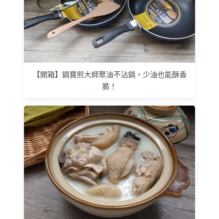
【開箱】鍋寶煎大師聚油不沾鍋，少油也能酥香
脆！