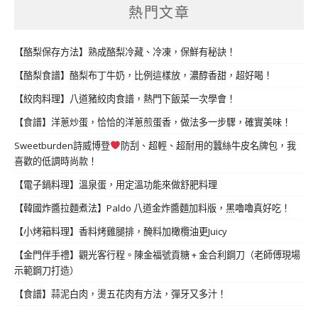
熱門文章
【酪梨保存方法】熟成酪梨冷藏、冷凍，保鮮有秘訣！
【酪梨食譜】酪梨布丁牛奶，比例這樣放，濃醇香甜，超好喝！
【絞肉料理】八道豬絞肉食譜，熱門下飯菜一次學會！
【食譜】洋蔥炒蛋，恰恰的洋蔥煎蛋香，做法多一步驟，確實美味！
Sweetburden詩威博登
防刮、超輕、超耐用的蠶絲牛皮名牌包，我
喜歡的低調時尚款！
【電子鍋料理】溫泉蛋，用定溫功能來做舒肥料理
【韓國炸醬拉麵煮法】Paldo 八道金炸醬麵加料版，黑嚕嚕真好吃！
【小烤箱料理】香料烤雞腿排，醃料加橄欖油更Juicy
【金門伴手禮】觀光客行程。陳金福號貢糖 + 金合利鋼刀（老師傅現場
示範鋼刀打造）
【食譜】蒜泥白肉，燙五花肉有方法，彈牙又多汁！