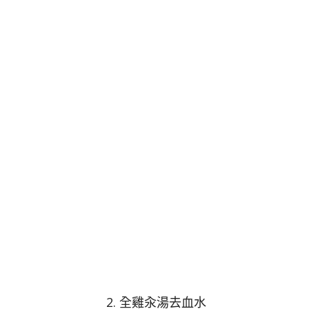
2. 全雞汆湯去血水