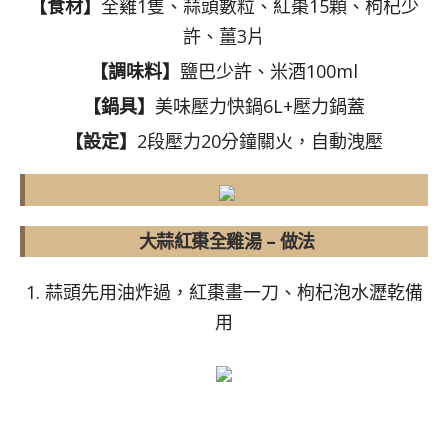
【食材】
全雞1隻、蒜頭數粒、紅棗15顆、枸杞少
許、薑3片
【調味料】
鹽巴少許、米酒100ml
【鍋具】
美味壓力快鍋6L+壓力鍋蓋
【設定】
2段壓力20分鐘關火，自動洩壓
大蒜紅棗全雞湯 – 做法
1. 蒜頭先用油炸過，紅棗畫一刀、枸杞泡水瀝乾備
用