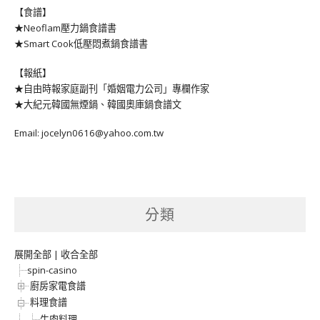
【食譜】
★Neoflam壓力鍋食譜書
★Smart Cook低壓悶煮鍋食譜書
【報紙】
★自由時報家庭副刊「婚姻電力公司」專欄作家
★大紀元韓國無煙鍋、韓國奧庫鍋食譜文
Email: jocelyn0616@yahoo.com.tw
分類
展開全部
|
收合全部
spin-casino
廚房家電食譜
料理食譜
牛肉料理