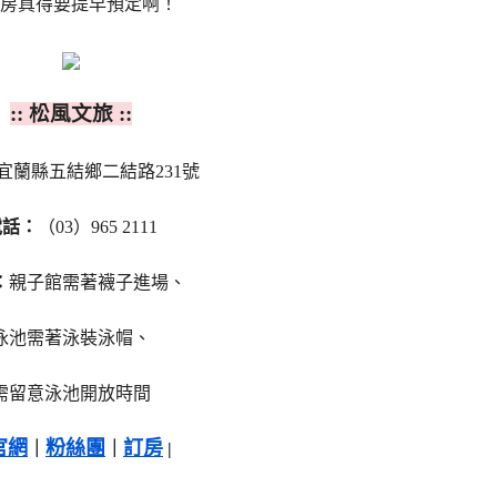
房真得要提早預定啊！
:: 松風文旅 ::
宜蘭縣五結鄉二結路231號
電話：
（03）965 2111
：
親子館需著襪子進場、
泳池需著泳裝泳帽、
需留意泳池開放時間
官網
粉絲團
訂房
｜
｜
|