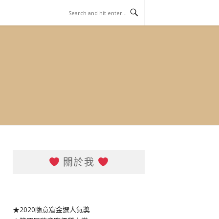
關於我
★2020隨意窩金選人氣獎