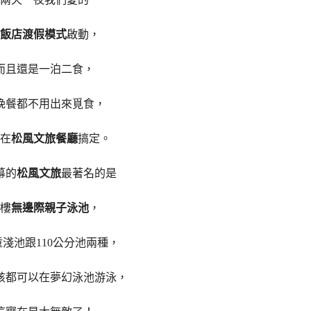
飯店渡假模式
啟動，
而且還是一泊二食，
晚餐都不用出來覓食，
在
松風文旅餐廳
搞定。
幕的
松風文旅
最著名的是
0樓
無邊際親子泳池
，
淺池跟110公分池兩種，
孩都可以在夢幻泳池游泳，