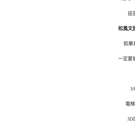
這
松風文
如果
一定要
1
電梯
3