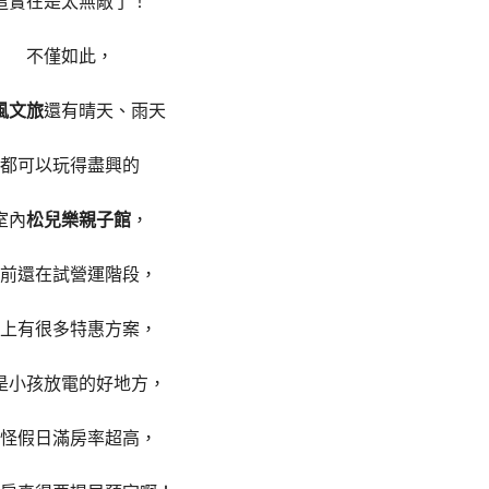
這實在是太無敵了！
不僅如此，
風文旅
還有晴天、雨天
都可以玩得盡興的
室內
松兒樂親子館
，
前還在試營運階段，
上有很多特惠方案，
是小孩放電的好地方，
怪假日滿房率超高，