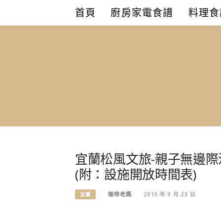
Skip
首頁
廚房家電食譜
料理食
to
content
宜蘭松風文旅-親子無邊
(附：設施開放時間表)
咖啡老媽
2019 年 9 月 23 日
宜蘭