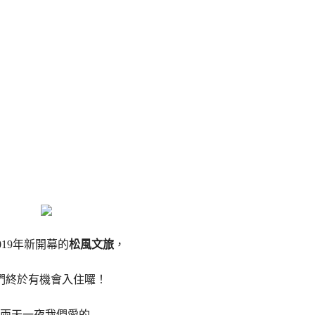
019年新開幕的
松風文旅
，
們終於有機會入住囉！
兩天一夜我們愛的