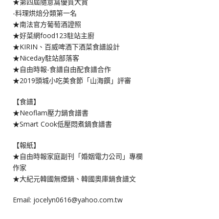
★第四屆隨意窩優質大賞
-料理烘焙分類第一名
★南法官方葡萄酒證照
★好菜網food123駐站主廚
★KIRIN、百威啤酒下酒菜食譜設計
★Niceday駐站部落客
★自由時報-食譜自由配食譜合作
★2019頭城小吃美食節「山海饌」評審
【食譜】
★Neoflam壓力鍋食譜書
★Smart Cook低壓悶煮鍋食譜書
【報紙】
★自由時報家庭副刊「婚姻電力公司」專欄
作家
★大紀元韓國無煙鍋、韓國奧庫鍋食譜文
Email: jocelyn0616@yahoo.com.tw