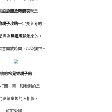
張
設施開放時間表
就是
旅親子攻略
一定要參考的，
是專為
無邊際泳池
來的，
留意開放時間，以免撲空。
0樓的
松兒樂親子館
，
打開，第一眼看到的是
D的彩繪童趣的照相牆，
好可愛呢！