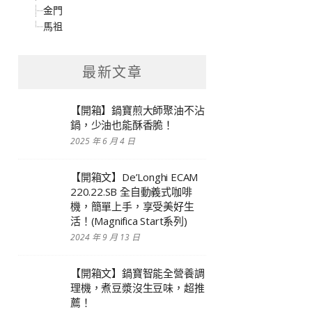
金門
馬祖
最新文章
【開箱】鍋寶煎大師聚油不沾
鍋，少油也能酥香脆！
2025 年 6 月 4 日
【開箱文】De’Longhi ECAM
220.22.SB 全自動義式咖啡
機，簡單上手，享受美好生
活！(Magnifica Start系列)
2024 年 9 月 13 日
【開箱文】鍋寶智能全營養調
理機，煮豆漿沒生豆味，超推
薦！