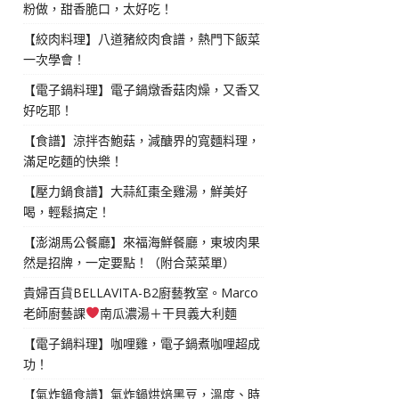
粉做，甜香脆口，太好吃！
【絞肉料理】八道豬絞肉食譜，熱門下飯菜
一次學會！
【電子鍋料理】電子鍋燉香菇肉燥，又香又
好吃耶！
【食譜】涼拌杏鮑菇，減醣界的寬麵料理，
滿足吃麵的快樂！
【壓力鍋食譜】大蒜紅棗全雞湯，鮮美好
喝，輕鬆搞定！
【澎湖馬公餐廳】來福海鮮餐廳，東坡肉果
然是招牌，一定要點！（附合菜菜單）
貴婦百貨BELLAVITA-B2廚藝教室。Marco
老師廚藝課
南瓜濃湯＋干貝義大利麵
【電子鍋料理】咖哩雞，電子鍋煮咖哩超成
功！
【氣炸鍋食譜】氣炸鍋烘焙黑豆，溫度、時