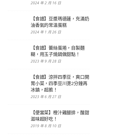
2024 年 2 月 16 日
【食譜】豆漿瑪德蓮，充滿奶
油香氣的常溫蛋糕
2024 年 1 月 26 日
【食譜】蕾絲蛋捲，自製麵
糊，用玉子燒鍋做甜點！
2023 年 9 月 28 日
【食譜】涼拌四季豆，爽口開
胃小菜，四季豆川燙2分鐘再
冰鎮，超脆！
2023 年 6 月 27 日
【便當菜】橙汁雞腿排，酸甜
滋味超好吃！
2019 年 8 月 10 日