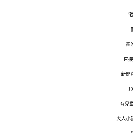
宅
連
直接
新開
1
有兒童
大人小