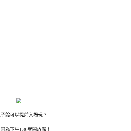
親子館可以提前入場玩？
因為下午1:30就開放囉！