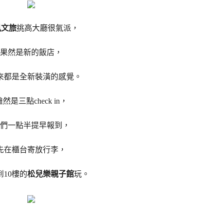
文旅
挑高大廳很氣派，
果然是新的飯店，
來都是全新裝潢的感覺。
雖然是三點check in，
們一點半提早報到，
先在櫃台寄放行李，
10樓的
松兒樂親子館
玩。