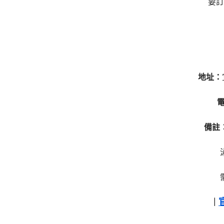
要訂
地址：
備註
｜