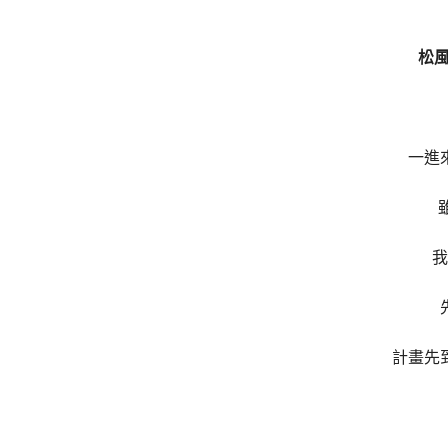
松風
一進
我
計畫先到