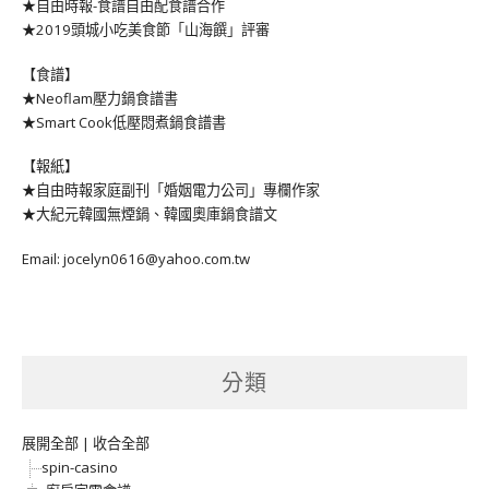
★自由時報-食譜自由配食譜合作
★2019頭城小吃美食節「山海饌」評審
【食譜】
★Neoflam壓力鍋食譜書
★Smart Cook低壓悶煮鍋食譜書
【報紙】
★自由時報家庭副刊「婚姻電力公司」專欄作家
★大紀元韓國無煙鍋、韓國奧庫鍋食譜文
Email: jocelyn0616@yahoo.com.tw
分類
展開全部
|
收合全部
spin-casino