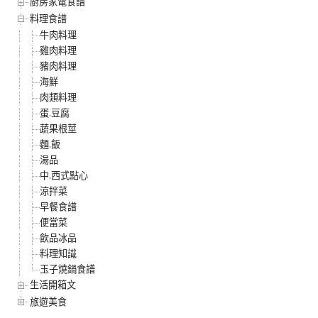
廚房家電食譜
料理食譜
牛肉料理
雞肉料理
豬肉料理
海鮮
肉類料理
蛋.豆腐
蔬果根莖
麵.飯
湯品
中.西式點心
涼拌菜
早餐食譜
便當菜
飲品冰品
料理知識
玉子燒鍋食譜
生活開箱文
旅遊美食