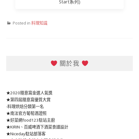
Start系列)
Posted in
料理知識
關於我
★2020隨意窩金選人氣獎
★第四屆隨意窩優質大賞
-料理烘焙分類第一名
★南法官方葡萄酒證照
★好菜網food123駐站主廚
★KIRIN、百威啤酒下酒菜食譜設計
★Niceday駐站部落客