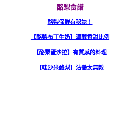
酪梨食譜
酪梨保鮮有秘訣！
【酪梨布丁牛奶】濃醇香甜比例
【酪梨蛋沙拉】有質感的料理
【哇沙米酪梨】沾醬太無敵