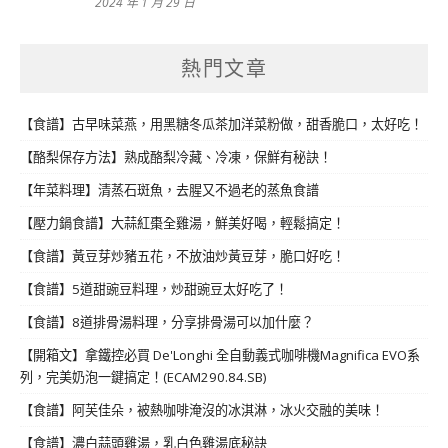
2024 年 1 月 29 日
熱門文章
【食譜】古早味菜燕，用黑糖冬瓜茶加洋菜粉做，甜香脆口，太好吃！
【酪梨保存方法】熟成酪梨冷藏、冷凍，保鮮有秘訣！
【年菜料理】清蒸石斑魚，去腥又不過老的蒸魚食譜
【壓力鍋食譜】大蒜紅棗全雞湯，鮮美好喝，輕鬆搞定！
【食譜】黃豆芽炒豬五花，不放油炒黃豆芽，脆口好吃！
【食譜】5道甜豌豆料理，炒甜豌豆太好吃了！
【食譜】8道排骨湯料理，分享排骨湯可以加什麼？
【開箱文】拿鐵控必買 De'Longhi 全自動義式咖啡機Magnifica EVO系
列，完美奶泡一鍵搞定！(ECAM290.84.SB)
【食譜】阿芙佳朵，被熱咖啡淹沒的冰淇淋，冰火交融的美味！
【食譜】濃白蒜頭雞湯，乳白色雞湯底秘訣