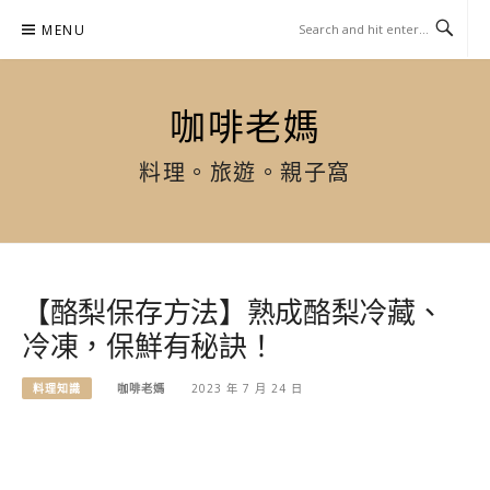
Skip
MENU
to
content
咖啡老媽
料理。旅遊。親子窩
【酪梨保存方法】熟成酪梨冷藏、
冷凍，保鮮有秘訣！
料理知識
咖啡老媽
2023 年 7 月 24 日