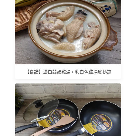
【食譜】濃白蒜頭雞湯，乳白色雞湯底秘訣