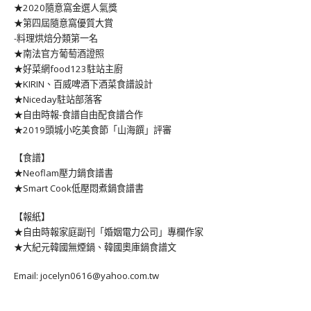
★2020隨意窩金選人氣獎
★第四屆隨意窩優質大賞
-料理烘焙分類第一名
★南法官方葡萄酒證照
★好菜網food123駐站主廚
★KIRIN、百威啤酒下酒菜食譜設計
★Niceday駐站部落客
★自由時報-食譜自由配食譜合作
★2019頭城小吃美食節「山海饌」評審
【食譜】
★Neoflam壓力鍋食譜書
★Smart Cook低壓悶煮鍋食譜書
【報紙】
★自由時報家庭副刊「婚姻電力公司」專欄作家
★大紀元韓國無煙鍋、韓國奧庫鍋食譜文
Email: jocelyn0616@yahoo.com.tw