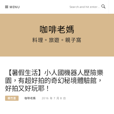
Skip
MENU
to
content
咖啡老媽
料理。旅遊。親子窩
【暑假生活】小人國機器人歷險樂
園，有超好拍的奇幻秘境體驗館，
好拍又好玩耶！
桃竹苗
咖啡老媽
2016 年 7 月 8 日