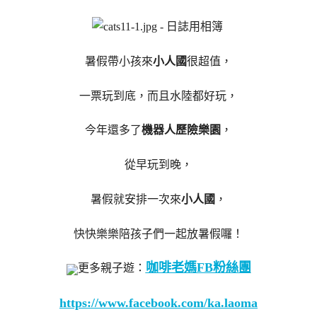
暑假帶小孩來
小人國
很超值，
一票玩到底，而且水陸都好玩，
今年還多了
機器人歷險樂園
，
從早玩到晚，
暑假就安排一次來
小人國
，
快快樂樂陪孩子們一起放暑假囉！
咖啡老媽FB粉絲團
更多親子遊：
https://www.facebook.com/ka.laoma