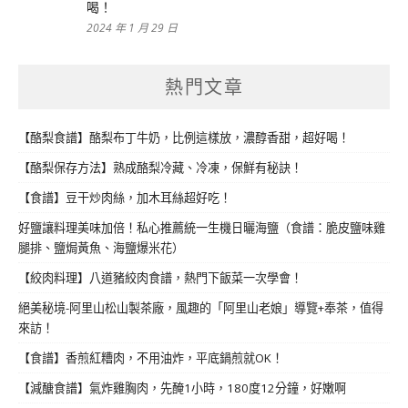
喝！
2024 年 1 月 29 日
熱門文章
【酪梨食譜】酪梨布丁牛奶，比例這樣放，濃醇香甜，超好喝！
【酪梨保存方法】熟成酪梨冷藏、冷凍，保鮮有秘訣！
【食譜】豆干炒肉絲，加木耳絲超好吃！
好鹽讓料理美味加倍！私心推薦統一生機日曬海鹽（食譜：脆皮鹽味雞
腿排、鹽焗黃魚、海鹽爆米花）
【絞肉料理】八道豬絞肉食譜，熱門下飯菜一次學會！
絕美秘境-阿里山松山製茶廠，風趣的「阿里山老娘」導覽+奉茶，值得
來訪！
【食譜】香煎紅糟肉，不用油炸，平底鍋煎就OK！
【減醣食譜】氣炸雞胸肉，先醃1小時，180度12分鐘，好嫩啊