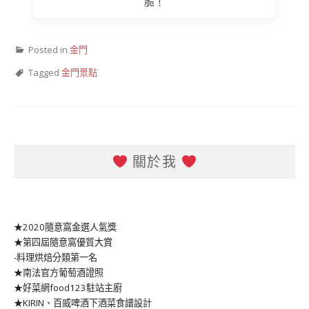
脆！
Posted in
金門
Tagged
金門景點
關於我
★2020隨意窩金選人氣獎
★第四屆隨意窩優質大賞
-料理烘焙分類第一名
★南法官方葡萄酒證照
★好菜網food123駐站主廚
★KIRIN、百威啤酒下酒菜食譜設計