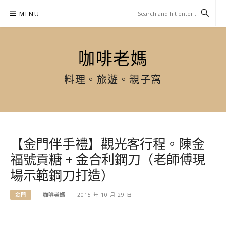
Skip
MENU
to
content
咖啡老媽
料理。旅遊。親子窩
【金門伴手禮】觀光客行程。陳金
福號貢糖 + 金合利鋼刀（老師傅現
場示範鋼刀打造）
金門
咖啡老媽
2015 年 10 月 29 日