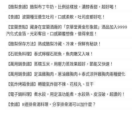
【酪梨食譜】酪梨布丁牛奶，比例這樣放，濃醇香甜，超好喝！
【食譜】波蘭種豆漿生吐司，口感柔軟，吐司皮都好吃！
【宜蘭景點】藏身在宜蘭酒廠的「京華堂黃金形象館」酒品加入9999
汽化式金箔，光彩奪目，口感顛覆想像，值得來逛！
【酪梨保存方法】熟成酪梨冷藏、冷凍，保鮮有秘訣！
【石斑魚料理】泰式檸檬石斑魚，魚肉嫩又入味！
【萬用鍋食譜】蒸糯玉米，用壓力蒸效果超好，節能又快速！
【萬用鍋食譜】定溫雞胸肉，蔥油雞胸肉＋泰式涼拌雞胸肉兩種變化
【氣炸烤箱食譜】轉籠氣炸甜不辣、花枝丸、豆干
【電子鍋料理】煮水餃，用定溫功能煮，水餃熟、皮沒破，超讚的！
【食譜】8道排骨湯料理，分享排骨湯可以加什麼？