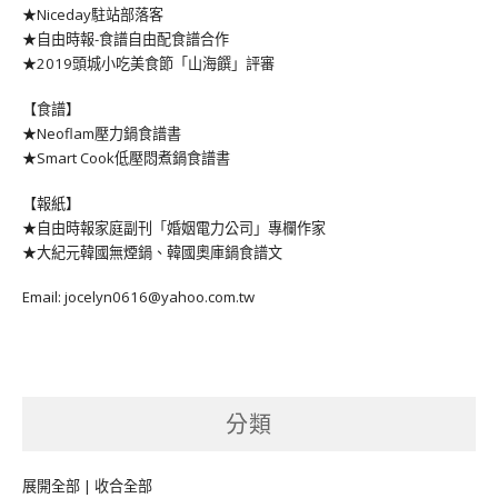
★Niceday駐站部落客
★自由時報-食譜自由配食譜合作
★2019頭城小吃美食節「山海饌」評審
【食譜】
★Neoflam壓力鍋食譜書
★Smart Cook低壓悶煮鍋食譜書
【報紙】
★自由時報家庭副刊「婚姻電力公司」專欄作家
★大紀元韓國無煙鍋、韓國奧庫鍋食譜文
Email: jocelyn0616@yahoo.com.tw
分類
展開全部
|
收合全部