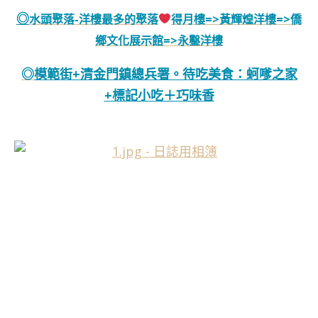
水頭聚落-洋樓最多的聚落
得月樓=>黃輝煌洋樓=>僑
◎
鄉文化展示館=>永鑿洋樓
模範街+清金門鎮總兵署。待吃美食：蚵嗲之家
◎
+標記小吃＋巧味香