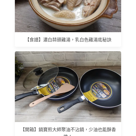
【食譜】濃白蒜頭雞湯，乳白色雞湯底秘訣
【開箱】鍋寶煎大師聚油不沾鍋，少油也能酥香