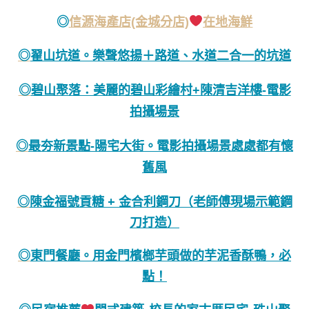
◎
信源海產店(金城分店)
在地海鮮
◎
翟山坑道。樂聲悠揚＋路道、水道二合一的坑道
◎
碧山聚落：美麗的碧山彩繪村+陳清吉洋樓-電影
拍攝場景
◎
最夯新景點-陽宅大街。電影拍攝場景處處都有懷
舊風
陳金福號貢糖 + 金合利鋼刀（老師傅現場示範鋼
◎
刀打造）
東門餐廳。用金門檳榔芋頭做的芋泥香酥鴨，必
◎
點！