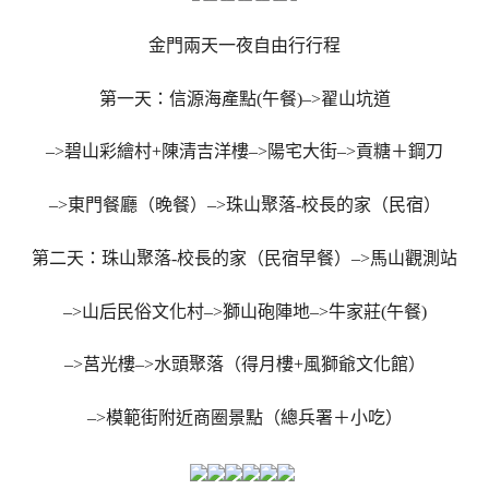
金門兩天一夜自由行行程
第一天：信源海產點(午餐)–>翟山坑道
–>碧山彩繪村+陳清吉洋樓–>陽宅大街–>貢糖＋鋼刀
–>東門餐廳（晚餐）–>珠山聚落-校長的家（民宿）
第二天：珠山聚落-校長的家（民宿早餐）–>馬山觀測站
–>山后民俗文化村–>獅山砲陣地–>牛家莊(午餐)
–>莒光樓–>水頭聚落（得月樓+風獅爺文化館）
–>模範街附近商圈景點（總兵署＋小吃）