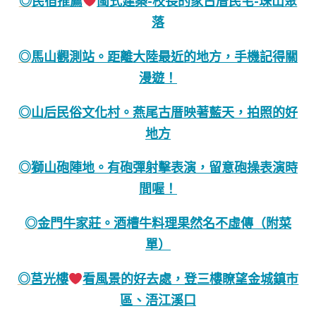
民宿推薦
閩式建築-校長的家古厝民宅-珠山聚
◎
落
馬山觀測站。距離大陸最近的地方，手機記得關
◎
漫遊！
山后民俗文化村。燕尾古厝映著藍天，拍照的好
◎
地方
獅山砲陣地。有砲彈射擊表演，留意砲操表演時
◎
間喔！
金門牛家莊。酒槽牛料理果然名不虛傳（附菜
◎
單）
莒光樓
看風景的好去處，登三樓瞭望金城鎮市
◎
區、浯江溪口