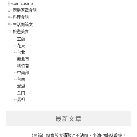
spin-casino
廚房家電食譜
料理食譜
生活開箱文
旅遊美食
宜蘭
花東
台北
新北市
桃竹苗
中南部
台南
澎湖
金門
馬祖
最新文章
【開箱】鍋寶煎大師聚油不沾鍋，少油也能酥香脆！