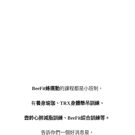
BeeFit蜂運動
的課程都是小班制，
有
養身瑜珈、TRX身體懸吊訓練、
壺鈴心肺減脂訓練、BeeFit綜合訓練等。
告訴你們一個好消息是，