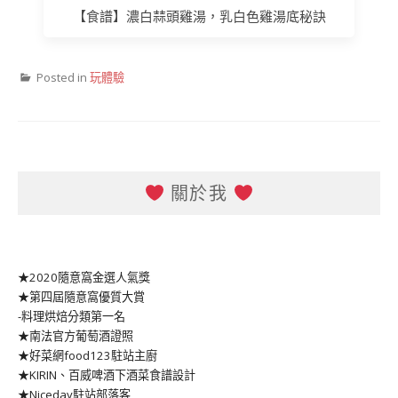
【食譜】濃白蒜頭雞湯，乳白色雞湯底秘訣
Posted in
玩體驗
關於我
★2020隨意窩金選人氣獎
★第四屆隨意窩優質大賞
-料理烘焙分類第一名
★南法官方葡萄酒證照
★好菜網food123駐站主廚
★KIRIN、百威啤酒下酒菜食譜設計
★Niceday駐站部落客