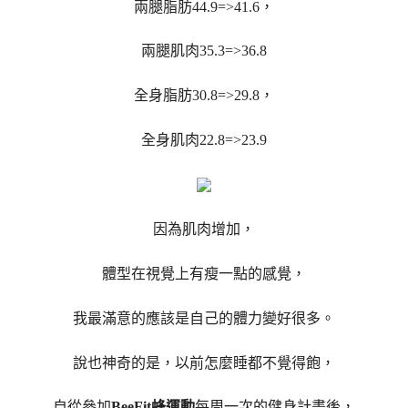
兩腿脂肪44.9=>41.6，
兩腿肌肉35.3=>36.8
全身脂肪30.8=>29.8，
全身肌肉22.8=>23.9
因為肌肉增加，
體型在視覺上有瘦一點的感覺，
我最滿意的應該是自己的體力變好很多。
說也神奇的是，以前怎麼睡都不覺得飽，
自從參加
BeeFit蜂運動
每周一次的健身計畫後，