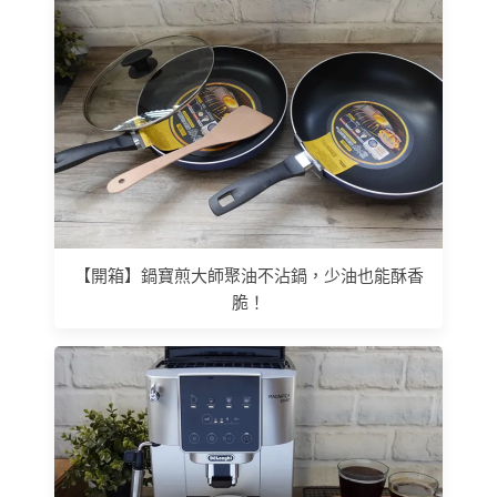
【開箱】鍋寶煎大師聚油不沾鍋，少油也能酥香
脆！