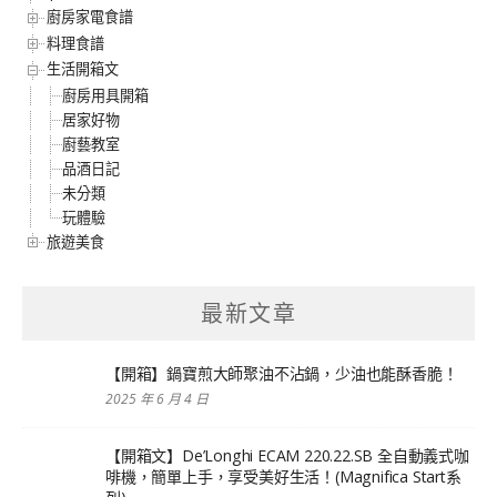
廚房家電食譜
料理食譜
生活開箱文
廚房用具開箱
居家好物
廚藝教室
品酒日記
未分類
玩體驗
旅遊美食
最新文章
【開箱】鍋寶煎大師聚油不沾鍋，少油也能酥香脆！
2025 年 6 月 4 日
【開箱文】De’Longhi ECAM 220.22.SB 全自動義式咖
啡機，簡單上手，享受美好生活！(Magnifica Start系