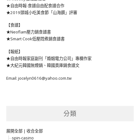
★自由時報-食譜自由配食譜合作
★2019頭城小吃美食節「山海饌」評審
【食譜】
★Neoflam壓力鍋食譜書
★Smart Cook低壓悶煮鍋食譜書
【報紙】
★自由時報家庭副刊「婚姻電力公司」專欄作家
★大紀元韓國無煙鍋、韓國奧庫鍋食譜文
Email: jocelyn0616@yahoo.com.tw
分類
展開全部
|
收合全部
spin-casino