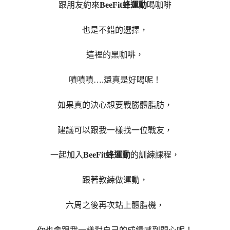
跟朋友約來
BeeFit蜂運動
喝咖啡
也是不錯的選擇，
這裡的黑咖啡，
嘖嘖嘖….還真是好喝呢！
如果真的決心想要戰勝體脂肪，
建議可以跟我一樣找一位戰友，
一起加入
BeeFit蜂運動
的訓練課程，
跟著教練做運動，
六周之後再次站上體脂機，