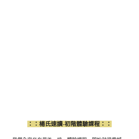
：：楊氏速讀-初階體驗課程：：