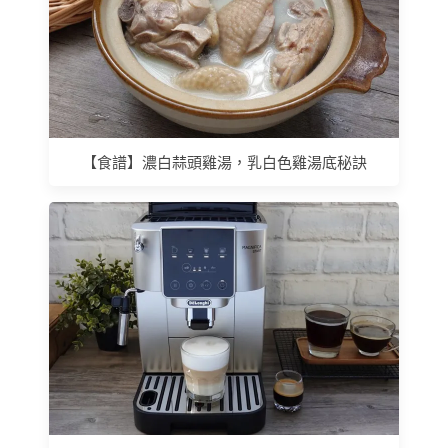
【食譜】濃白蒜頭雞湯，乳白色雞湯底秘訣