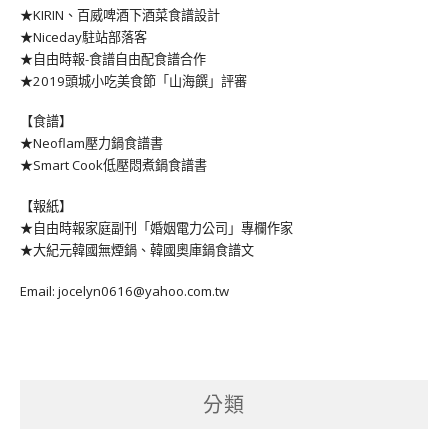
★KIRIN、百威啤酒下酒菜食譜設計
★Niceday駐站部落客
★自由時報-食譜自由配食譜合作
★2019頭城小吃美食節「山海饌」評審
【食譜】
★Neoflam壓力鍋食譜書
★Smart Cook低壓悶煮鍋食譜書
【報紙】
★自由時報家庭副刊「婚姻電力公司」專欄作家
★大紀元韓國無煙鍋、韓國奧庫鍋食譜文
Email: jocelyn0616@yahoo.com.tw
分類