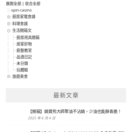
展開全部
|
收合全部
spin-casino
廚房家電食譜
料理食譜
生活開箱文
廚房用具開箱
居家好物
廚藝教室
品酒日記
未分類
玩體驗
旅遊美食
最新文章
【開箱】鍋寶煎大師聚油不沾鍋，少油也能酥香脆！
2025 年 6 月 4 日