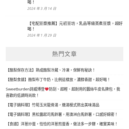
喝！
2024 年 3 月 14 日
【宅配豆漿推薦】元初豆坊，乳品等級蒸煮豆漿，超好
喝！
2024 年 1 月 29 日
熱門文章
【酪梨保存方法】熟成酪梨冷藏、冷凍，保鮮有秘訣！
【酪梨食譜】酪梨布丁牛奶，比例這樣放，濃醇香甜，超好喝！
Sweetburden詩威博登
防刮、超輕、超耐用的蠶絲牛皮名牌包，我
喜歡的低調時尚款！
【電子鍋料理】竹筍玉米龍骨湯，燉湯模式熬出美味湯品
【電子鍋料理】黑松露起司馬鈴薯，用澳洲白馬鈴薯，口感好綿密！
【食譜】洋蔥炒蛋，恰恰的洋蔥煎蛋香，做法多一步驟，確實美味！