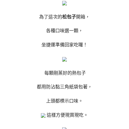
為了這次的
松包子
開箱，
各種口味選一顆，
坐捷運準備回家吃囉！
每顆剛蒸好的熱包子
都用防沾黏三角紙袋包著，
上頭都標示口味。
這樣方便現買現吃。