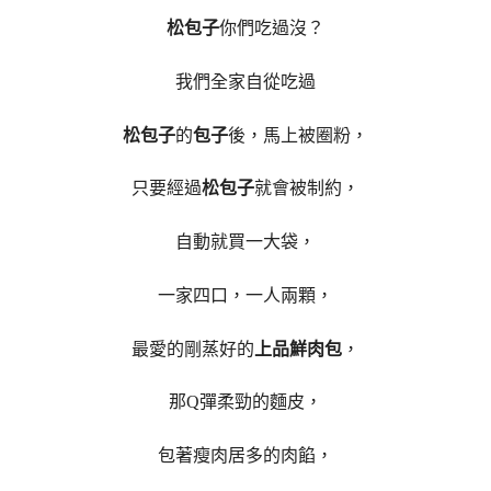
松包子
你們吃過沒？
我們全家自從吃過
松包子
的
包子
後，馬上被圈粉，
只要經過
松包子
就會被制約，
自動就買一大袋，
一家四口，一人兩顆，
最愛的剛蒸好的
上品鮮肉包
，
那Q彈柔勁的麵皮，
包著瘦肉居多的肉餡，