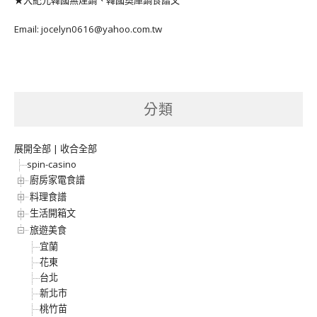
★大紀元韓國無煙鍋、韓國奧庫鍋食譜文
Email: jocelyn0616@yahoo.com.tw
分類
展開全部
|
收合全部
spin-casino
廚房家電食譜
料理食譜
生活開箱文
旅遊美食
宜蘭
花東
台北
新北市
桃竹苗