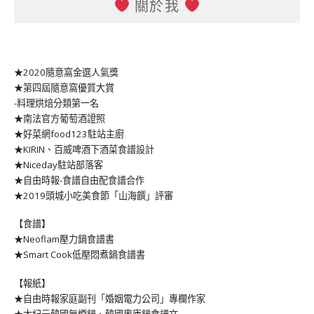
關於我
★2020隨意窩金選人氣獎
★第四屆隨意窩優質大賞
-料理烘焙分類第一名
★南法官方葡萄酒證照
★好菜網food123駐站主廚
★KIRIN、百威啤酒下酒菜食譜設計
★Niceday駐站部落客
★自由時報-食譜自由配食譜合作
★2019頭城小吃美食節「山海饌」評審
【食譜】
★Neoflam壓力鍋食譜書
★Smart Cook低壓悶煮鍋食譜書
【報紙】
★自由時報家庭副刊「婚姻電力公司」專欄作家