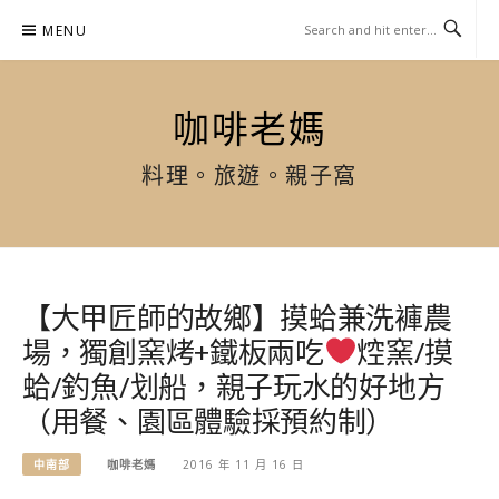
Skip
MENU
to
content
咖啡老媽
料理。旅遊。親子窩
【大甲匠師的故鄉】摸蛤兼洗褲農
場，獨創窯烤+鐵板兩吃
焢窯/摸
蛤/釣魚/划船，親子玩水的好地方
（用餐、園區體驗採預約制）
中南部
咖啡老媽
2016 年 11 月 16 日