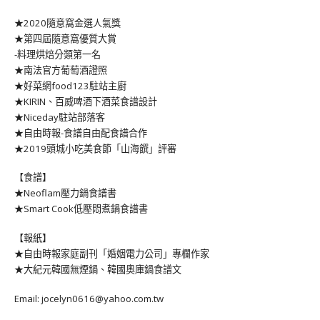
★2020隨意窩金選人氣獎
★第四屆隨意窩優質大賞
-料理烘焙分類第一名
★南法官方葡萄酒證照
★好菜網food123駐站主廚
★KIRIN、百威啤酒下酒菜食譜設計
★Niceday駐站部落客
★自由時報-食譜自由配食譜合作
★2019頭城小吃美食節「山海饌」評審
【食譜】
★Neoflam壓力鍋食譜書
★Smart Cook低壓悶煮鍋食譜書
【報紙】
★自由時報家庭副刊「婚姻電力公司」專欄作家
★大紀元韓國無煙鍋、韓國奧庫鍋食譜文
Email: jocelyn0616@yahoo.com.tw