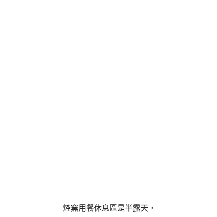
焢窯用餐休息區是半露天，