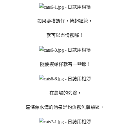
如果要摸蛤仔，捲起褲管，
就可以盡情撈囉！
隨便摸蛤仔就有一籃耶！
在農場的旁邊，
這條像水溝的湧泉是釣魚撈魚體驗區，