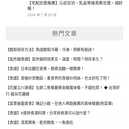
【宅配豆漿推薦】元初豆坊，乳品等級蒸煮豆漿，超好
喝！
2024 年 1 月 29 日
熱門文章
【酪梨保存方法】熟成酪梨冷藏、冷凍，保鮮有秘訣！
【氣炸鍋食譜】氣炸鍋烘焙黑豆，溫度、時間？保存多久？
【食譜】日本拉麵在家煮，跟煮泡麵一樣簡單！
【食譜】青椒炒杏鮑菇，素食界的青椒炒肉絲，也太好吃了吧！
【花蓮立川漁場】五餅二魚餐廳黃金蜆風味餐，不錯吃耶！ ◆ 台灣好
行-縱谷花蓮線
【苗栗後龍美食】陳記小館。在地人帶路推薦的美味餐廳(附菜單)
【食譜】8道排骨湯料理，分享排骨湯可以加什麼？
【食譜】清蒸鱈魚、乾煎鱈魚，一魚兩吃