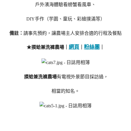
戶外濱海體驗看螃蟹看風車、
DIY手作（芋園、童玩、彩繪撲滿等）
備註：
請事先預約，讓農場主人安排合適的行程及餐點
網頁
粉絲團
★摸蛤兼洗褲農場｜
｜
｜
摸蛤兼洗褲農場
有電視外景節目採訪過，
相當的知名。