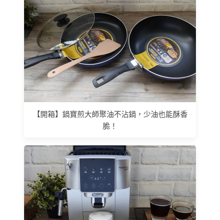
【開箱】鍋寶煎大師聚油不沾鍋，少油也能酥香
脆！