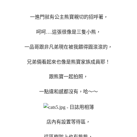
一進門就有公主熊寶親切的招呼著，
呵呵….這張很像是三隻小熊，
一品哥跟非凡弟現在被我餵得圓滾滾的，
兄弟倆看起來也像是熊寶家族成員耶！
跟熊寶一起拍照，
一點違和感都沒有，哈～～
店內有設置等待區，
這區樹架上也有熊熊，