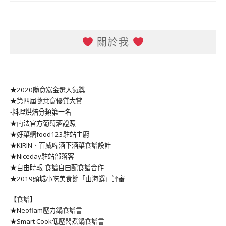
關於我
★2020隨意窩金選人氣獎
★第四屆隨意窩優質大賞
-料理烘焙分類第一名
★南法官方葡萄酒證照
★好菜網food123駐站主廚
★KIRIN、百威啤酒下酒菜食譜設計
★Niceday駐站部落客
★自由時報-食譜自由配食譜合作
★2019頭城小吃美食節「山海饌」評審
【食譜】
★Neoflam壓力鍋食譜書
★Smart Cook低壓悶煮鍋食譜書