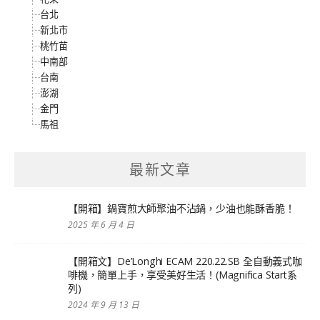
台北
新北市
桃竹苗
中南部
台南
澎湖
金門
馬祖
最新文章
【開箱】鍋寶煎大師聚油不沾鍋，少油也能酥香脆！
2025 年 6 月 4 日
【開箱文】De’Longhi ECAM 220.22.SB 全自動義式咖
啡機，簡單上手，享受美好生活！(Magnifica Start系
列)
2024 年 9 月 13 日