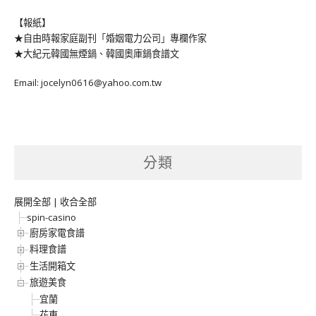
【報紙】
★自由時報家庭副刊「婚姻電力公司」專欄作家
★大紀元韓國無煙鍋、韓國奧庫鍋食譜文
Email: jocelyn0616@yahoo.com.tw
分類
展開全部
|
收合全部
spin-casino
廚房家電食譜
料理食譜
生活開箱文
旅遊美食
宜蘭
花東