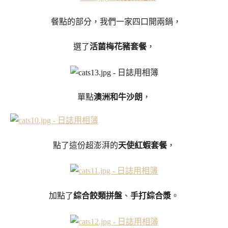
餐點的部分，我們一家四口開兩鍋，
選了
活菌梅花豬套餐
，
單點
澳洲和牛沙朗
，
點了這份超澎湃的
天使紅蝦套餐
，
加點了
綜合餃類拼盤
、
手打綜合漿
。