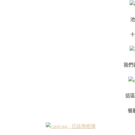
池
十
我們
這區
餐