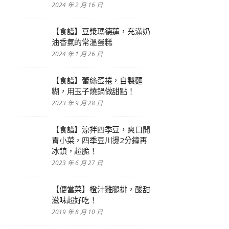
2024 年 2 月 16 日
【食譜】豆漿瑪德蓮，充滿奶
油香氣的常溫蛋糕
2024 年 1 月 26 日
【食譜】蕾絲蛋捲，自製麵
糊，用玉子燒鍋做甜點！
2023 年 9 月 28 日
【食譜】涼拌四季豆，爽口開
胃小菜，四季豆川燙2分鐘再
冰鎮，超脆！
2023 年 6 月 27 日
【便當菜】橙汁雞腿排，酸甜
滋味超好吃！
2019 年 8 月 10 日