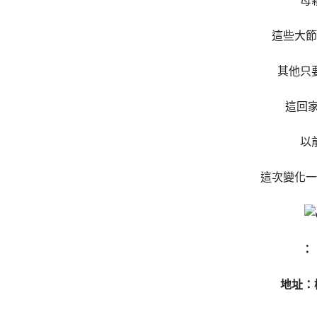
母
這些大節
其他只
這回家
以
這次變化一
：
地址：