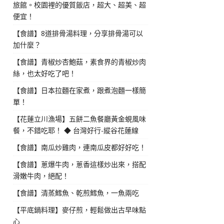
旅館。校園裡的優質飯店，超大、超美、超
便宜！
【食譜】8道排骨湯料理，分享排骨湯可以
加什麼？
【食譜】青椒炒杏鮑菇，素食界的青椒炒肉
絲，也太好吃了吧！
【食譜】日本拉麵在家煮，跟煮泡麵一樣簡
單！
【花蓮立川漁場】五餅二魚餐廳黃金蜆風味
餐，不錯吃耶！ ◆ 台灣好行-縱谷花蓮線
【食譜】南瓜炒雞肉，連南瓜皮都好好吃！
【食譜】蔥爆牛肉，蔥香這樣炒出來，搭配
滑嫩牛肉，絕配！
【食譜】清蒸鱈魚、乾煎鱈魚，一魚兩吃
【平底鍋料理】麥仔煎，輕鬆做出古早味點
心