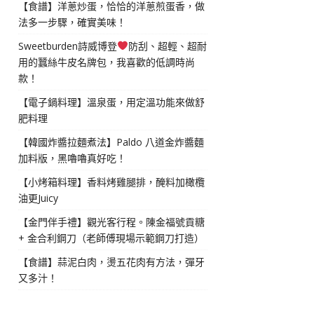
【食譜】洋蔥炒蛋，恰恰的洋蔥煎蛋香，做
法多一步驟，確實美味！
Sweetburden詩威博登
防刮、超輕、超耐
用的蠶絲牛皮名牌包，我喜歡的低調時尚
款！
【電子鍋料理】溫泉蛋，用定溫功能來做舒
肥料理
【韓國炸醬拉麵煮法】Paldo 八道金炸醬麵
加料版，黑嚕嚕真好吃！
【小烤箱料理】香料烤雞腿排，醃料加橄欖
油更Juicy
【金門伴手禮】觀光客行程。陳金福號貢糖
+ 金合利鋼刀（老師傅現場示範鋼刀打造）
【食譜】蒜泥白肉，燙五花肉有方法，彈牙
又多汁！