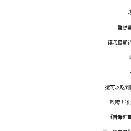
雖然
讓我最期
還可以吃到
唉唷！雖
《普羅旺