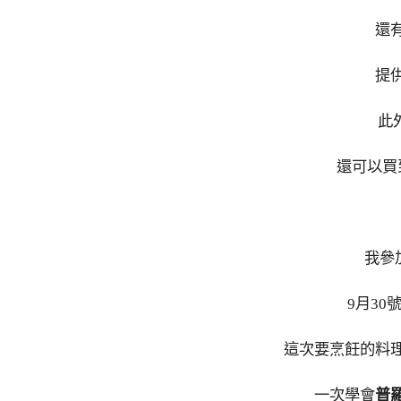
還
提
此
還可以買
我參
9月3
這次要烹飪的料
一次學會
普