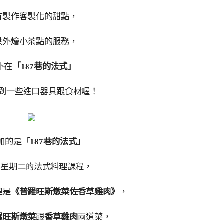
有製作客製化的甜點，
供外燴小茶點的服務，
外在
「187巷的法式」
到一些進口器具跟食材喔！
加的是
「187巷的法式」
0號星期二的法式料理課程，
理是
《普羅旺斯燉菜佐香草雞肉》
，
羅旺斯燉菜
跟
香草雞肉
兩道菜，