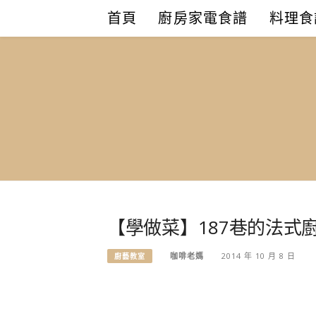
Skip
首頁
廚房家電食譜
料理食
to
content
【學做菜】187巷的法式
咖啡老媽
2014 年 10 月 8 日
廚藝教室