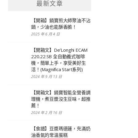
最新文章
【開箱】鍋寶煎大師聚油不沾
鍋，少油也能酥香脆！
2025 年 6 月 4 日
【開箱文】De’Longhi ECAM
220.22.SB 全自動義式咖啡
機，簡單上手，享受美好生
活！(Magnifica Start系列)
2024 年 9 月 13 日
【開箱文】鍋寶智能全營養調
理機，煮豆漿沒生豆味，超推
薦！
2024 年 2 月 16 日
【食譜】豆漿瑪德蓮，充滿奶
油香氣的常溫蛋糕