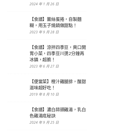
2024 年 1 月 26 日
【食譜】蕾絲蛋捲，自製麵
糊，用玉子燒鍋做甜點！
2023 年 9 月 28 日
【食譜】涼拌四季豆，爽口開
胃小菜，四季豆川燙2分鐘再
冰鎮，超脆！
2023 年 6 月 27 日
【便當菜】橙汁雞腿排，酸甜
滋味超好吃！
2019 年 8 月 10 日
【食譜】濃白蒜頭雞湯，乳白
色雞湯底秘訣
2024 年 9 月 25 日