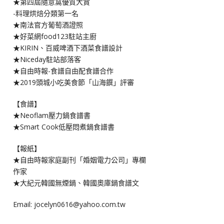
★第四屆隨意窩優質大賞
-料理烘焙分類第一名
★南法官方葡萄酒證照
★好菜網food123駐站主廚
★KIRIN、百威啤酒下酒菜食譜設計
★Niceday駐站部落客
★自由時報-食譜自由配食譜合作
★2019頭城小吃美食節「山海饌」評審
【食譜】
★Neoflam壓力鍋食譜書
★Smart Cook低壓悶煮鍋食譜書
【報紙】
★自由時報家庭副刊「婚姻電力公司」專欄
作家
★大紀元韓國無煙鍋、韓國奧庫鍋食譜文
Email: jocelyn0616@yahoo.com.tw