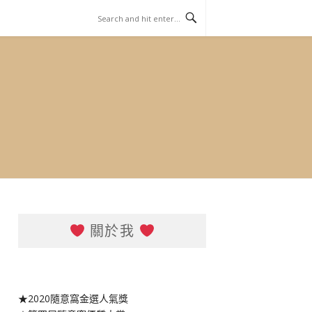
關於我
★2020隨意窩金選人氣獎