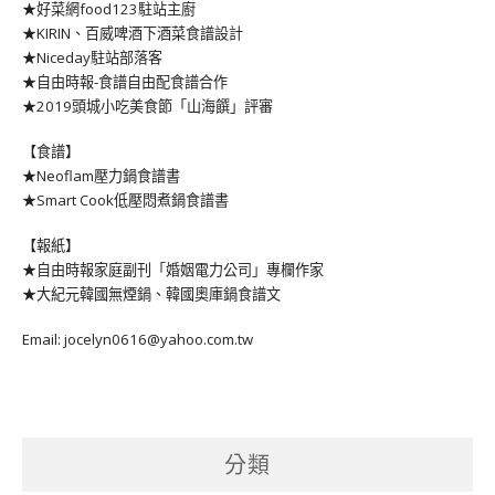
★好菜網food123駐站主廚
★KIRIN、百威啤酒下酒菜食譜設計
★Niceday駐站部落客
★自由時報-食譜自由配食譜合作
★2019頭城小吃美食節「山海饌」評審
【食譜】
★Neoflam壓力鍋食譜書
★Smart Cook低壓悶煮鍋食譜書
【報紙】
★自由時報家庭副刊「婚姻電力公司」專欄作家
★大紀元韓國無煙鍋、韓國奧庫鍋食譜文
Email: jocelyn0616@yahoo.com.tw
分類