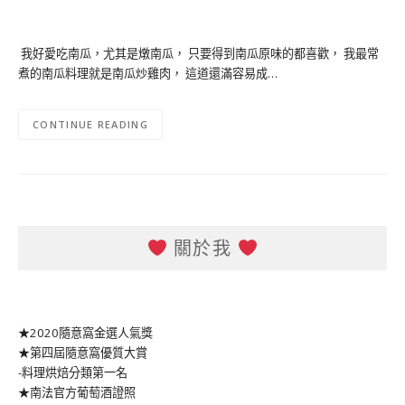
我好愛吃南瓜，尤其是燉南瓜， 只要得到南瓜原味的都喜歡， 我最常
煮的南瓜料理就是南瓜炒雞肉， 這道還滿容易成…
CONTINUE READING
關於我
★2020隨意窩金選人氣獎
★第四屆隨意窩優質大賞
-料理烘焙分類第一名
★南法官方葡萄酒證照