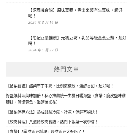
【調理機食譜】原味豆漿，煮出來沒有生豆味，超好
喝！
2024 年 3 月 14 日
【宅配豆漿推薦】元初豆坊，乳品等級蒸煮豆漿，超好
喝！
2024 年 1 月 29 日
熱門文章
【酪梨食譜】酪梨布丁牛奶，比例這樣放，濃醇香甜，超好喝！
好鹽讓料理美味加倍！私心推薦統一生機日曬海鹽（食譜：脆皮鹽味雞
腿排、鹽焗黃魚、海鹽爆米花）
【酪梨保存方法】熟成酪梨冷藏、冷凍，保鮮有秘訣！
【絞肉料理】八道豬絞肉食譜，熱門下飯菜一次學會！
【食譜】5道甜豌豆料理，炒甜豌豆太好吃了！