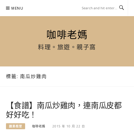
Skip
MENU
to
content
咖啡老媽
料理。旅遊。親子窩
標籤:
南瓜炒雞肉
【食譜】南瓜炒雞肉，連南瓜皮都
好好吃！
蔬果根莖
咖啡老媽
2015 年 10 月 22 日