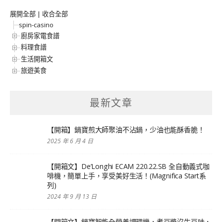
展開全部
|
收合全部
spin-casino
廚房家電食譜
料理食譜
生活開箱文
旅遊美食
最新文章
【開箱】鍋寶煎大師聚油不沾鍋，少油也能酥香脆！
2025 年 6 月 4 日
【開箱文】De’Longhi ECAM 220.22.SB 全自動義式咖
啡機，簡單上手，享受美好生活！(Magnifica Start系
列)
2024 年 9 月 13 日
【開箱文】鍋寶智能全營養調理機，煮豆漿沒生豆味，