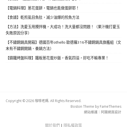
【電鍋料理】蔥花蛋餅，電鍋也能做蛋餅耶！
【食譜】乾煎虱目魚肚，減少油爆的煎魚方法
【方法】洗愛玉用攪拌機，大成功！洗大量都沒問題！（果汁機打愛玉
失敗原因分享）
【不鏽鋼鍋具開箱】德國百年othello 歐德羅316不鏽鋼鍋具旗艦組（文
末有不鏽鋼開鍋、養鍋方法）
【鑄鐵烤盤料理】鐵板蔥花蛋炒飯，香氣四溢，好吃不輸專業！
Copyright © 2026 咖啡老媽. All Rights Reserved.
Boston Theme by
FameThemes
網站維護：
阿腸網頁設計
關於我們
|
隱私權政策