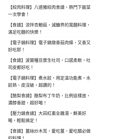
【絞肉料理】八道豬絞肉食譜，熱門下飯菜
一次學會！
【食譜】涼拌杏鮑菇，減醣界的寬麵料理，
滿足吃麵的快樂！
【電子鍋料理】電子鍋燉香菇肉燥，又香又
好吃耶！
【食譜】波蘭種豆漿生吐司，口感柔軟，吐
司皮都好吃！
【電子鍋料理】煮水餃，用定溫功能煮，水
餃熟、皮沒破，超讚的！
【酪梨食譜】酪梨布丁牛奶，比例這樣放，
濃醇香甜，超好喝！
【壓力鍋食譜】大蒜紅棗全雞湯，鮮美好
喝，輕鬆搞定！
【食譜】薑絲炒木耳，愛吃薑、愛吃醋必做
的料理！