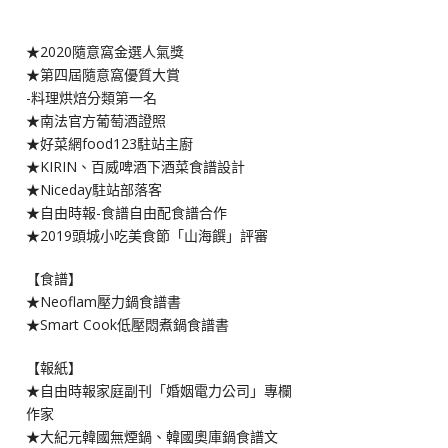
★2020隨意窩金選人氣獎
★第四屆隨意窩優質大賞
-料理烘焙分類第一名
★南法官方葡萄酒證照
★好菜網food123駐站主廚
★KIRIN、百威啤酒下酒菜食譜設計
★Niceday駐站部落客
★自由時報-食譜自由配食譜合作
★2019頭城小吃美食節「山海饌」評審
【食譜】
★Neoflam壓力鍋食譜書
★Smart Cook低壓悶煮鍋食譜書
【報紙】
★自由時報家庭副刊「婚姻電力公司」專欄
作家
★大紀元韓國無煙鍋、韓國奧庫鍋食譜文