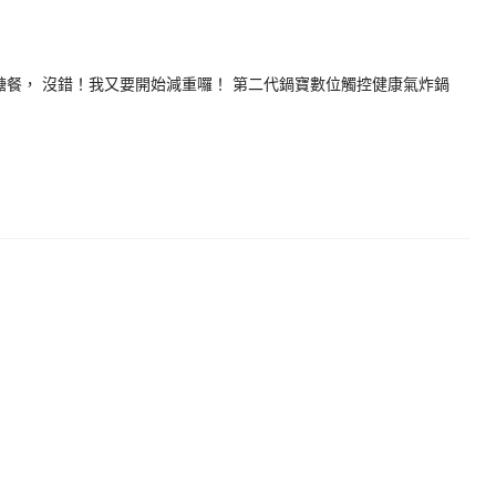
醣餐， 沒錯！我又要開始減重囉！ 第二代鍋寶數位觸控健康氣炸鍋