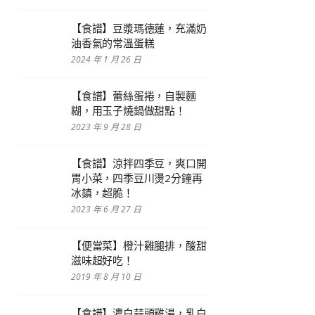
【食譜】豆漿瑪德蓮，充滿奶
油香氣的常溫蛋糕
2024 年 1 月 26 日
【食譜】蕾絲蛋捲，自製麵
糊，用玉子燒鍋做甜點！
2023 年 9 月 28 日
【食譜】涼拌四季豆，爽口開
胃小菜，四季豆川燙2分鐘再
冰鎮，超脆！
2023 年 6 月 27 日
【便當菜】橙汁雞腿排，酸甜
滋味超好吃！
2019 年 8 月 10 日
【食譜】濃白蒜頭雞湯，乳白