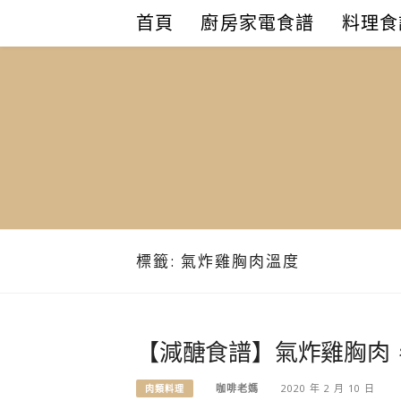
Skip
首頁
廚房家電食譜
料理食
to
content
標籤:
氣炸雞胸肉溫度
【減醣食譜】氣炸雞胸肉，
咖啡老媽
2020 年 2 月 10 日
肉類料理