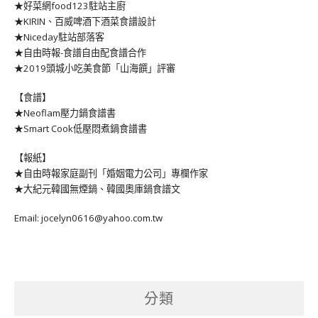
★好菜網food123駐站主廚
★KIRIN、百威啤酒下酒菜食譜設計
★Niceday駐站部落客
★自由時報-食譜自由配食譜合作
★2019頭城小吃美食節「山海饌」評審
【食譜】
★Neoflam壓力鍋食譜書
★Smart Cook低壓悶煮鍋食譜書
【報紙】
★自由時報家庭副刊「婚姻電力公司」專欄作家
★大紀元韓國無煙鍋、韓國奧庫鍋食譜文
Email: jocelyn0616@yahoo.com.tw
分類