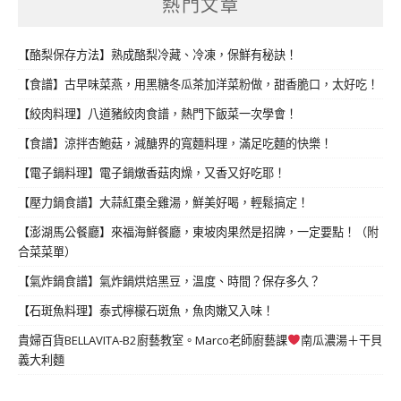
熱門文章
【酪梨保存方法】熟成酪梨冷藏、冷凍，保鮮有秘訣！
【食譜】古早味菜燕，用黑糖冬瓜茶加洋菜粉做，甜香脆口，太好吃！
【絞肉料理】八道豬絞肉食譜，熱門下飯菜一次學會！
【食譜】涼拌杏鮑菇，減醣界的寬麵料理，滿足吃麵的快樂！
【電子鍋料理】電子鍋燉香菇肉燥，又香又好吃耶！
【壓力鍋食譜】大蒜紅棗全雞湯，鮮美好喝，輕鬆搞定！
【澎湖馬公餐廳】來福海鮮餐廳，東坡肉果然是招牌，一定要點！（附
合菜菜單）
【氣炸鍋食譜】氣炸鍋烘焙黑豆，溫度、時間？保存多久？
【石斑魚料理】泰式檸檬石斑魚，魚肉嫩又入味！
貴婦百貨BELLAVITA-B2廚藝教室。Marco老師廚藝課
南瓜濃湯＋干貝
義大利麵