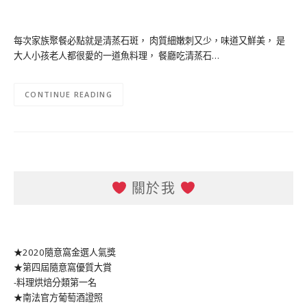
每次家族聚餐必點就是清蒸石斑， 肉質細嫩刺又少，味道又鮮美， 是
大人小孩老人都很愛的一道魚料理， 餐廳吃清蒸石…
CONTINUE READING
關於我
★2020隨意窩金選人氣獎
★第四屆隨意窩優質大賞
-料理烘焙分類第一名
★南法官方葡萄酒證照