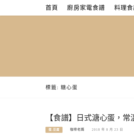
Skip
首頁
廚房家電食譜
料理食
to
content
標籤:
糖心蛋
【食譜】日式溏心蛋，常
咖啡老媽
2018 年 8 月 23 日
蛋.豆腐