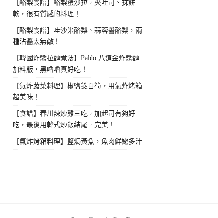
【酪梨食譜】酪梨蛋沙拉，夾吐司、抹餅
乾，很有質感的料理！
【酪梨食譜】哇沙米酪梨、蒜蓉醬酪梨，兩
種沾醬太無敵！
【韓國炸醬拉麵煮法】Paldo 八道金炸醬麵
加料版，黑嚕嚕真好吃！
【氣炸蔬菜料理】椒鹽筊白筍，用氣炸烤箱
超美味！
【食譜】春川辣炒雞三吃，加起司有夠好
吃，最後用韓式炒飯結尾，完美！
【氣炸烤箱料理】鹽焗黃魚，魚肉鮮嫩多汁