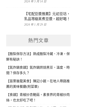
2024 年 3 月 14 日
【宅配豆漿推薦】元初豆坊，
乳品等級蒸煮豆漿，超好喝！
2024 年 1 月 29 日
熱門文章
【酪梨保存方法】熟成酪梨冷藏、冷凍，保
鮮有秘訣！
【氣炸鍋食譜】氣炸鍋烘焙黑豆，溫度、時
間？保存多久？
【苗栗後龍美食】陳記小館。在地人帶路推
薦的美味餐廳(附菜單)
【食譜】青椒炒杏鮑菇，素食界的青椒炒肉
絲，也太好吃了吧！