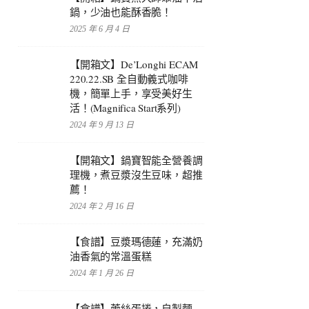
鍋，少油也能酥香脆！
2025 年 6 月 4 日
【開箱文】De’Longhi ECAM
220.22.SB 全自動義式咖啡
機，簡單上手，享受美好生
活！(Magnifica Start系列)
2024 年 9 月 13 日
【開箱文】鍋寶智能全營養調
理機，煮豆漿沒生豆味，超推
薦！
2024 年 2 月 16 日
【食譜】豆漿瑪德蓮，充滿奶
油香氣的常溫蛋糕
2024 年 1 月 26 日
【食譜】蕾絲蛋捲，自製麵