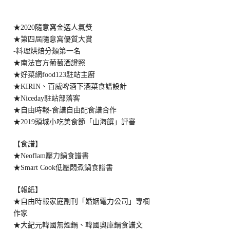
★2020隨意窩金選人氣獎
★第四屆隨意窩優質大賞
-料理烘焙分類第一名
★南法官方葡萄酒證照
★好菜網food123駐站主廚
★KIRIN、百威啤酒下酒菜食譜設計
★Niceday駐站部落客
★自由時報-食譜自由配食譜合作
★2019頭城小吃美食節「山海饌」評審
【食譜】
★Neoflam壓力鍋食譜書
★Smart Cook低壓悶煮鍋食譜書
【報紙】
★自由時報家庭副刊「婚姻電力公司」專欄
作家
★大紀元韓國無煙鍋、韓國奧庫鍋食譜文