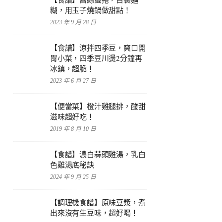
糊，用玉子燒鍋做甜點！
2023 年 9 月 28 日
【食譜】涼拌四季豆，爽口開
胃小菜，四季豆川燙2分鐘再
冰鎮，超脆！
2023 年 6 月 27 日
【便當菜】橙汁雞腿排，酸甜
滋味超好吃！
2019 年 8 月 10 日
【食譜】濃白蒜頭雞湯，乳白
色雞湯底秘訣
2024 年 9 月 25 日
【調理機食譜】原味豆漿，煮
出來沒有生豆味，超好喝！