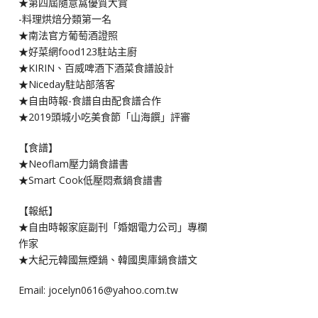
★第四屆隨意窩優質大賞
-料理烘焙分類第一名
★南法官方葡萄酒證照
★好菜網food123駐站主廚
★KIRIN、百威啤酒下酒菜食譜設計
★Niceday駐站部落客
★自由時報-食譜自由配食譜合作
★2019頭城小吃美食節「山海饌」評審
【食譜】
★Neoflam壓力鍋食譜書
★Smart Cook低壓悶煮鍋食譜書
【報紙】
★自由時報家庭副刊「婚姻電力公司」專欄
作家
★大紀元韓國無煙鍋、韓國奧庫鍋食譜文
Email: jocelyn0616@yahoo.com.tw