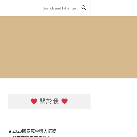
關於我
★2020隨意窩金選人氣獎