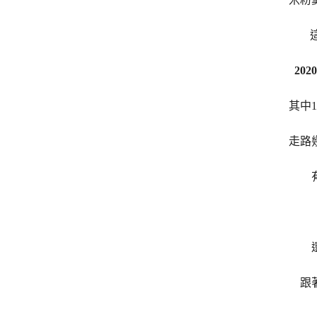
20
其中
走路
跟