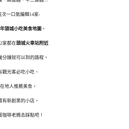
這次一口氣編輯14家-
20年頭城小吃美食地圖
，
12家都在
頭城火車站附近
幾分鐘就可以到的路程，
有觀光客必吃小吃、
在地人推薦美食，
還有新創業的小店，
著咖啡老媽去踩點吧！