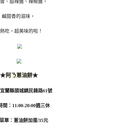
膏、甜辣醬、辣椒醬，
鹹甜香的滋味，
熱吃，超美味的啦！
★
★
阿ㄋ蔥油餅
宜蘭縣頭城鎮民鋒路61號
間：11:00-20:00週三休
菜單：蔥油餅加蛋/35元