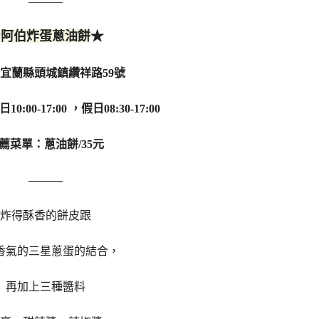
———
★
★
阿伯炸蛋蔥油餅
宜蘭縣頭城鎮纘祥路59號
:00-17:00 ，假日08:30-17:00
薦菜單：蔥油餅/35元
———
炸得酥香的餅皮跟
香氣的三星蔥蛋的結合，
再加上三種醬料