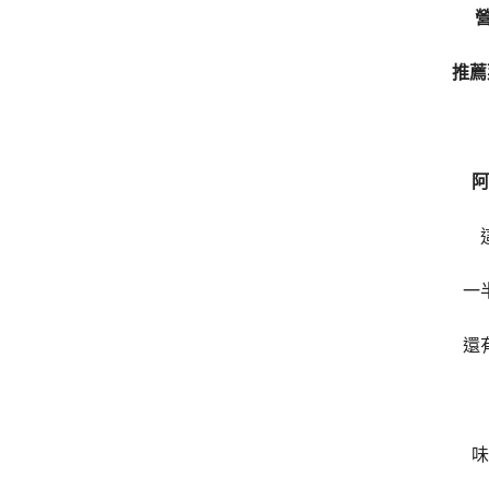
營
推薦
阿
一
還
味