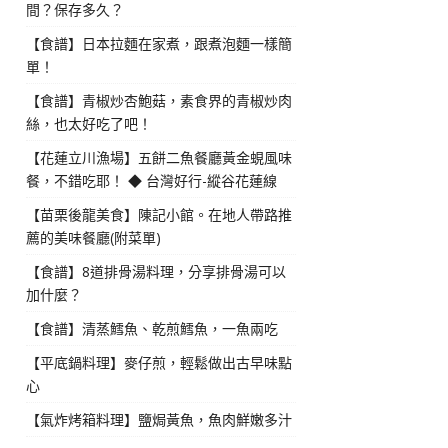
間？保存多久？
【食譜】日本拉麵在家煮，跟煮泡麵一樣簡
單！
【食譜】青椒炒杏鮑菇，素食界的青椒炒肉
絲，也太好吃了吧！
【花蓮立川漁場】五餅二魚餐廳黃金蜆風味
餐，不錯吃耶！ ◆ 台灣好行-縱谷花蓮線
【苗栗後龍美食】陳記小館。在地人帶路推
薦的美味餐廳(附菜單)
【食譜】8道排骨湯料理，分享排骨湯可以
加什麼？
【食譜】清蒸鱈魚、乾煎鱈魚，一魚兩吃
【平底鍋料理】麥仔煎，輕鬆做出古早味點
心
【氣炸烤箱料理】鹽焗黃魚，魚肉鮮嫩多汁