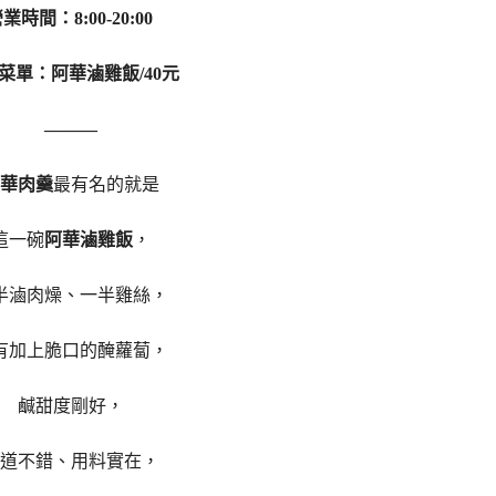
業時間：8:00-20:00
菜單：阿華滷雞飯/40元
———
華肉羹
最有名的就是
這一碗
阿華滷雞飯
，
半滷肉燥、一半雞絲，
有加上脆口的醃蘿蔔，
鹹甜度剛好，
道不錯、用料實在，