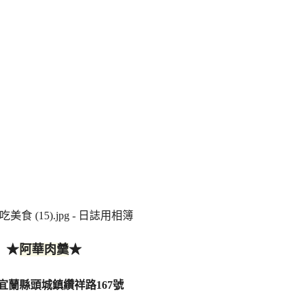
★
★
阿華肉羹
宜蘭縣頭城鎮纘祥路167號