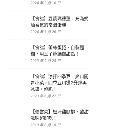
2024 年 2 月 16 日
【食譜】豆漿瑪德蓮，充滿奶
油香氣的常溫蛋糕
2024 年 1 月 26 日
【食譜】蕾絲蛋捲，自製麵
糊，用玉子燒鍋做甜點！
2023 年 9 月 28 日
【食譜】涼拌四季豆，爽口開
胃小菜，四季豆川燙2分鐘再
冰鎮，超脆！
2023 年 6 月 27 日
【便當菜】橙汁雞腿排，酸甜
滋味超好吃！
2019 年 8 月 10 日