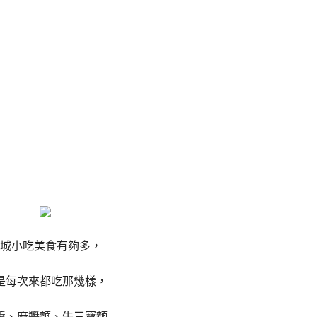
城小吃美食有夠多，
是每次來都吃那幾樣，
羹、麻醬麵、牛三寶麵…