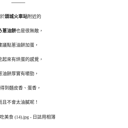
———
於
頭城火車站
附近的
ㄋ蔥油餅
也是很無敵，
建議點蔥油餅加蛋，
吃起來有烘蛋的感覺，
蔥油餅厚實有嚼勁，
得到麵皮香、蛋香，
而且不會太油膩呢！