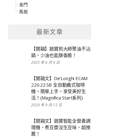
金門
馬祖
最新文章
【開箱】鍋寶煎大師聚油不沾
鍋，少油也能酥香脆！
2025 年 6 月 4 日
【開箱文】De’Longhi ECAM
220.22.SB 全自動義式咖啡
機，簡單上手，享受美好生
活！(Magnifica Start系列)
2024 年 9 月 13 日
【開箱文】鍋寶智能全營養調
理機，煮豆漿沒生豆味，超推
薦！