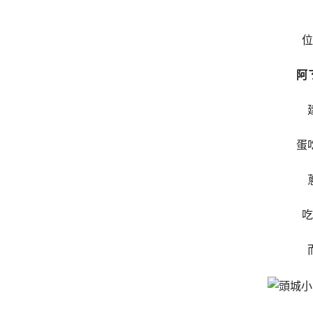
位
阿
蛋
吃