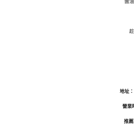
醬油
趁
地址：
營業時
推薦