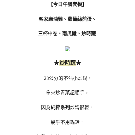
【今日午餐套餐】
客家麻油雞、蘿蔔絲煎蛋、
三杯中卷、南瓜雞、炒時蔬
★
★
炒時蔬
28公分的不沾小炒鍋，
拿來炒青菜超順手，
因為
純粹系列
炒鍋很輕，
幾乎不用鍋鏟，