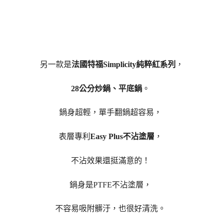
另一款是
法國特福Simplicity純粹紅系列
，
28公分炒鍋、平底鍋
。
鍋身超輕，單手翻鍋超容易，
表層專利
Easy Plus不沾塗層
，
不沾效果還挺滿意的！
鍋身是PTFE不沾塗層，
不容易吸附髒汙，也很好清洗。