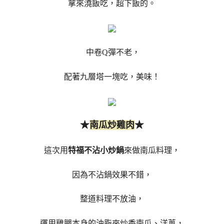
拿來澆飯吃，超下飯的。
中卷Q彈不老，
配著九層塔一塊吃，美味！
★
★
南瓜炒雞肉
這次用
特福不沾小炒鍋
來做南瓜料理，
因為不沾鍋效果不錯，
整道料理不放油，
運用雞腿本身的油脂來炒香南瓜、洋蔥，