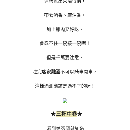
這樣煮出來湯很清，
帶著酒香、麻油香，
加上雞肉又好吃，
會忍不住一碗接一碗呢！
但是千萬要注意，
吃完
客家雞酒
不可以騎車開車，
這樣酒測應該是過不了的喔！
★
★
三杯中卷
看到這張圖就知道