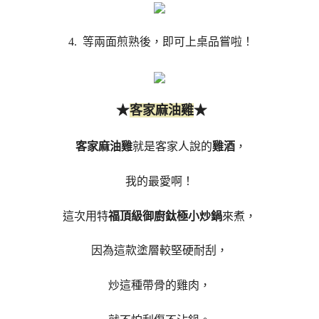
4. 等兩面煎熟後，即可上桌品嘗啦！
★
★
客家麻油雞
客家麻油雞
就是客家人說的
雞酒
，
我的最愛啊！
這次用特
福頂級御廚鈦極小炒鍋
來煮，
因為這款塗層較堅硬耐刮，
炒這種帶骨的雞肉，