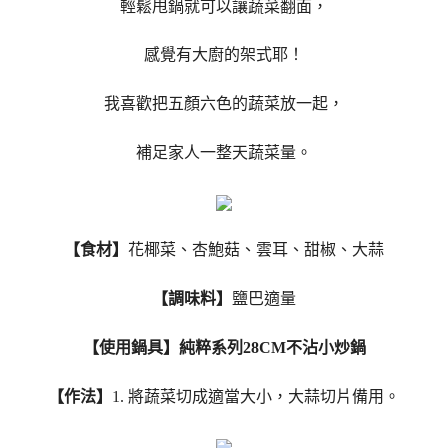
輕鬆甩鍋就可以讓蔬菜翻面，
感覺有大廚的架式耶！
我喜歡把五顏六色的蔬菜放一起，
補足家人一整天蔬菜量。
【食材】
花椰菜、杏鮑菇、雲耳、甜椒、大蒜
【調味料】
鹽巴適量
【使用鍋具】純粹系列28CM不沾小炒鍋
【作法】
1. 將蔬菜切成適當大小，大蒜切片備用。