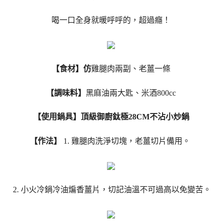
喝一口全身就暖呼呼的，超過癮！
【食材】仿
雞腿肉兩副、老薑一條
【調味料】
黑麻油兩大匙、米酒800cc
【使用鍋具】頂級御廚鈦極28CM不沾小炒鍋
【作法】
1. 雞腿肉洗淨切塊，老薑切片備用。
2. 小火冷鍋冷油煸香薑片，切記油溫不可過高以免變苦。