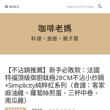
Skip
MENU
to
content
咖啡老媽
料理。旅遊。親子窩
【不沾鍋推薦】新手必敗款：法國
特福頂級御廚鈦極28CM不沾小炒鍋
+Simplicity純粹紅系列（食譜：客家
麻油雞、蘿蔔絲煎蛋、三杯中卷、
南瓜雞）
廚房用具開箱
咖啡老媽
2017 年 10 月 20 日