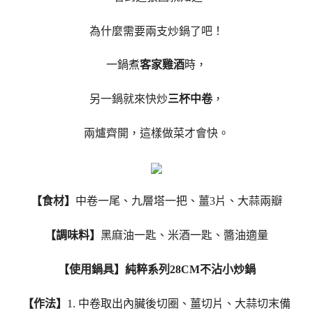
為什麼需要兩支炒鍋了吧！
一鍋煮
客家雞酒
時，
另一鍋就來快炒
三杯中卷
，
兩爐齊開，這樣做菜才會快。
【食材】
中卷一尾、九層塔一把、薑3片、大蒜兩瓣
【調味料】
黑麻油一匙、米酒一匙、醬油適量
【使用鍋具】純粹系列28CM不沾小炒鍋
【作法】
1. 中卷取出內臟後切圈、薑切片、大蒜切末備