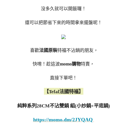
沒多久就可以開飯囉！
還可以把節省下來的時間拿來擺盤呢！
喜歡
法國原裝
特福不沾鍋的朋友，
快唷！趁這波
momo購物
特賣，
直接下單吧！
【Tefal法國特福】
純粹系列28CM不沾雙鍋 組(小炒鍋+平底鍋)
https://momo.dm/2JYQAQ