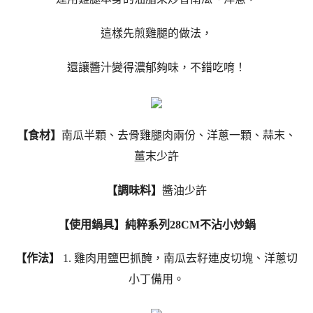
這樣先煎雞腿的做法，
還讓醬汁變得濃郁夠味，不錯吃唷！
【食材】
南瓜半顆、去骨雞腿肉兩份、洋蔥一顆、蒜末、
薑末少許
【調味料】
醬油少許
【使用鍋具】純粹系列28CM不沾小炒鍋
【作法】
1. 雞肉用鹽巴抓醃，南瓜去籽連皮切塊、洋蔥切
小丁備用。