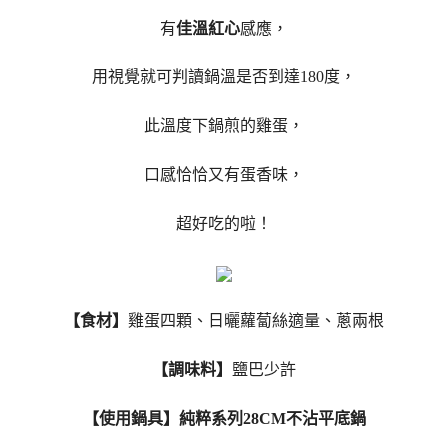
有
佳溫紅心
感應，
用視覺就可判讀鍋溫是否到達180度，
此溫度下鍋煎的雞蛋，
口感恰恰又有蛋香味，
超好吃的啦！
【食材】
雞蛋四顆、日曬蘿蔔絲適量、蔥兩根
【調味料】
鹽巴少許
【使用鍋具】純粹系列28CM不沾平底鍋