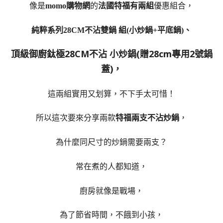
像是
momo購物網
的
法國特福有兩組
優惠組合，
純粹系列28CM不沾雙鍋 組(小炒鍋+平底鍋)、
頂級御廚鈦極28CM不沾 小炒鍋(贈28cm專用2號鍋
蓋)，
這兩組實用又划算，不下手太可惜！
所以這次要來分享兩款
特福
兩支不沾炒鍋
，
為什麼同尺寸的炒鍋需要兩支？
常在煮的人都知道，
廚房就像是戰場，
為了節省時間，不餓到小孩，