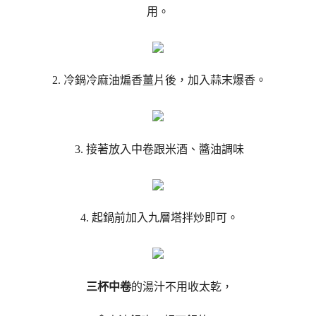
用。
2. 冷鍋冷麻油煸香薑片後，加入蒜末爆香。
3. 接著放入中卷跟米酒、醬油調味
4. 起鍋前加入九層塔拌炒即可。
三杯中卷
的湯汁不用收太乾，