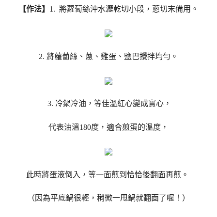
【作法】
1. 將蘿蔔絲沖水瀝乾切小段，蔥切末備用。
2. 將蘿蔔絲、蔥、雞蛋、鹽巴攪拌均勻。
3. 冷鍋冷油，等佳溫紅心變成實心，
代表油溫180度，適合煎蛋的溫度，
此時將蛋液倒入，等一面煎到恰恰後翻面再煎。
（因為平底鍋很輕，稍微一甩鍋就翻面了喔！）