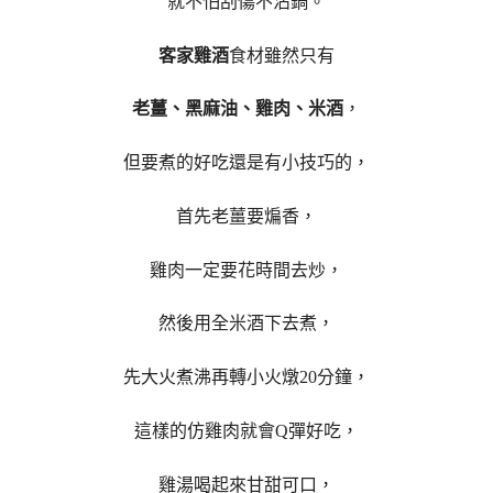
就不怕刮傷不沾鍋。
客家雞酒
食材雖然只有
老薑、黑麻油、雞肉、米酒
，
但要煮的好吃還是有小技巧的，
首先老薑要煸香，
雞肉一定要花時間去炒，
然後用全米酒下去煮，
先大火煮沸再轉小火燉20分鐘，
這樣的仿雞肉就會Q彈好吃，
雞湯喝起來甘甜可口，