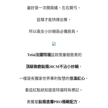
最好是一次開兩爐，左右開弓，
這樣才能快速出餐，
所以兩支小炒鍋是必備廚具。
Tefal法國特福
這款限量極致黑的
頂級御廚鈦極28CM不沾小炒鍋
，
一樣是有獨家世界專利智慧的
佳溫紅心
，
看這紅點就知道是特福特有標記。
表層是
鈦極塗層PRO極緻配方
，