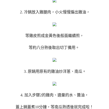
2. 冷鍋放入雞腿肉，小火慢慢煸出雞油，
等雞皮煎成金黃色後般面繼續煎，
等約八分熟後取出切丁備用。
3. 原鍋用原有的雞油炒洋蔥、南瓜。
4. 加入步驟2的雞肉、適量的水、醬油，
蓋上鍋蓋煮10分鐘，等南瓜熟透後就完成啦！