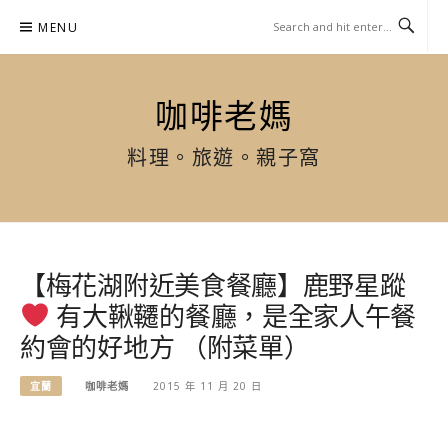
Skip
MENU
to
content
咖啡老媽
料理。旅遊。親子窩
【梅花湖附近美食餐廳】鹿野星蹤
有大鞦韆的餐廳，是全家人午餐
約會的好地方 （附菜單）
宜蘭
咖啡老媽
2015 年 11 月 20 日