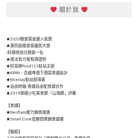
關於我
★2020隨意窩金選人氣獎
★第四屆隨意窩優質大賞
-料理烘焙分類第一名
★南法官方葡萄酒證照
★好菜網food123駐站主廚
★KIRIN、百威啤酒下酒菜食譜設計
★Niceday駐站部落客
★自由時報-食譜自由配食譜合作
★2019頭城小吃美食節「山海饌」評審
【食譜】
★Neoflam壓力鍋食譜書
★Smart Cook低壓悶煮鍋食譜書
【報紙】