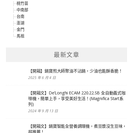
桃竹苗
中南部
台南
澎湖
金門
馬祖
最新文章
【開箱】鍋寶煎大師聚油不沾鍋，少油也能酥香脆！
2025 年 6 月 4 日
【開箱文】De’Longhi ECAM 220.22.SB 全自動義式咖
啡機，簡單上手，享受美好生活！(Magnifica Start系
列)
2024 年 9 月 13 日
【開箱文】鍋寶智能全營養調理機，煮豆漿沒生豆味，
超推薦！