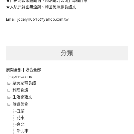
★自由時報家庭副刊「婚姻電力公司」專欄作家
★大紀元韓國無煙鍋、韓國奧庫鍋食譜文
Email: jocelyn0616@yahoo.com.tw
分類
展開全部
|
收合全部
spin-casino
廚房家電食譜
料理食譜
生活開箱文
旅遊美食
宜蘭
花東
台北
新北市