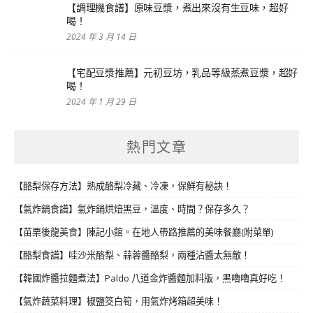
【調理機食譜】原味豆漿，煮出來沒有生豆味，超好
喝！
2024 年 3 月 14 日
【宅配豆漿推薦】元初豆坊，乳品等級蒸煮豆漿，超好
喝！
2024 年 1 月 29 日
熱門文章
【酪梨保存方法】熟成酪梨冷藏、冷凍，保鮮有秘訣！
【氣炸鍋食譜】氣炸鍋烘焙黑豆，溫度、時間？保存多久？
【苗栗後龍美食】陳記小館。在地人帶路推薦的美味餐廳(附菜單)
【酪梨食譜】哇沙米酪梨、蒜蓉醬酪梨，兩種沾醬太無敵！
【韓國炸醬拉麵煮法】Paldo 八道金炸醬麵加料版，黑嚕嚕真好吃！
【氣炸蔬菜料理】椒鹽筊白筍，用氣炸烤箱超美味！