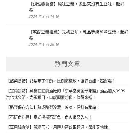
【調理機食譜】原味豆漿，煮出來沒有生豆味，超好
喝！
2024 年 3 月 14 日
【宅配豆漿推薦】元初豆坊，乳品等級蒸煮豆漿，超好
喝！
2024 年 1 月 29 日
熱門文章
【酪梨食譜】酪梨布丁牛奶，比例這樣放，濃醇香甜，超好喝！
【宜蘭景點】藏身在宜蘭酒廠的「京華堂黃金形象館」酒品加入9999
汽化式金箔，光彩奪目，口感顛覆想像，值得來逛！
【酪梨保存方法】熟成酪梨冷藏、冷凍，保鮮有秘訣！
【石斑魚料理】泰式檸檬石斑魚，魚肉嫩又入味！
【萬用鍋食譜】蒸糯玉米，用壓力蒸效果超好，節能又快速！