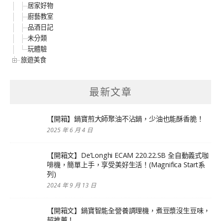
居家好物
廚藝教室
品酒日記
未分類
玩體驗
旅遊美食
最新文章
【開箱】鍋寶煎大師聚油不沾鍋，少油也能酥香脆！
2025 年 6 月 4 日
【開箱文】De’Longhi ECAM 220.22.SB 全自動義式咖
啡機，簡單上手，享受美好生活！(Magnifica Start系
列)
2024 年 9 月 13 日
【開箱文】鍋寶智能全營養調理機，煮豆漿沒生豆味，
超推薦！