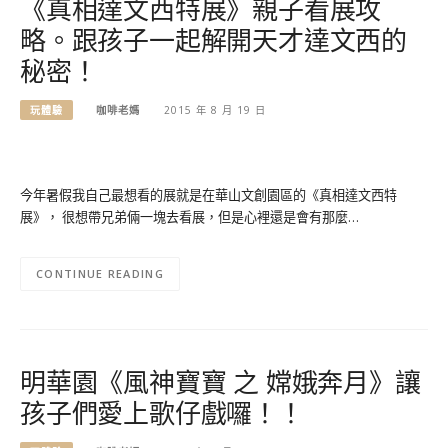
《真相達文西特展》親子看展攻
略。跟孩子一起解開天才達文西的
秘密！
玩體驗
咖啡老媽
2015 年 8 月 19 日
今年暑假我自己最想看的展就是在華山文創園區的《真相達文西特
展》， 很想帶兄弟倆一塊去看展，但是心裡還是會有那麼…
CONTINUE READING
明華園《風神寶寶 之 嫦娥奔月》讓
孩子們愛上歌仔戲囉！！