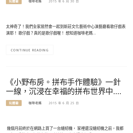
玩體驗
咖啡老媽
2015 年 6 月 30 日
太神奇了！我們全家居然會一起到新莊文化藝術中心演藝廳看歌仔戲表
演耶！ 歌仔戲？真的是歌仔戲喔！ 想知道咖啡老媽…
CONTINUE READING
《小野布房。拼布手作體驗》一針
一線，沉浸在幸福的拼布世界中….
玩體驗
咖啡老媽
2015 年 6 月 25 日
幾個月前終於在網路上買了一台縫紉機， 家裡還沒縫紉機之前，我都