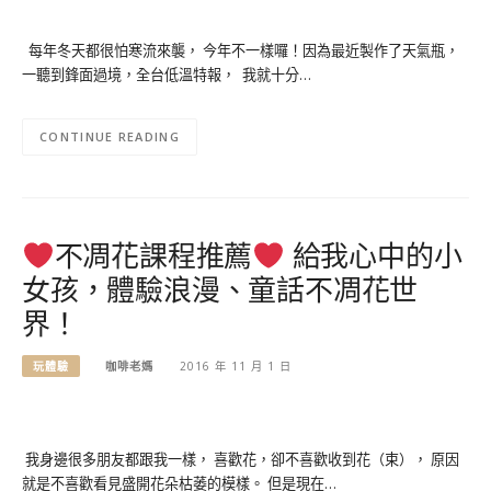
每年冬天都很怕寒流來襲， 今年不一樣囉！因為最近製作了天氣瓶，
一聽到鋒面過境，全台低溫特報， 我就十分…
CONTINUE READING
不凋花課程推薦
給我心中的小
女孩，體驗浪漫、童話不凋花世
界！
玩體驗
咖啡老媽
2016 年 11 月 1 日
我身邊很多朋友都跟我一樣， 喜歡花，卻不喜歡收到花（束）， 原因
就是不喜歡看見盛開花朵枯萎的模樣。 但是現在…