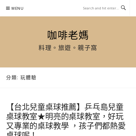
Skip
MENU
to
content
咖啡老媽
料理。旅遊。親子窩
分類:
玩體驗
【台北兒童桌球推薦】乒乓島兒童
桌球教室★明亮的桌球教室，好玩
又專業的桌球教學 ，孩子們都熱愛
桌球呢！