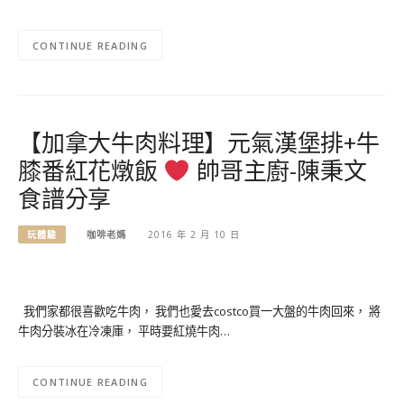
CONTINUE READING
【加拿大牛肉料理】元氣漢堡排+牛
膝番紅花燉飯
帥哥主廚-陳秉文
食譜分享
玩體驗
咖啡老媽
2016 年 2 月 10 日
我們家都很喜歡吃牛肉， 我們也愛去costco買一大盤的牛肉回來， 將
牛肉分裝冰在冷凍庫， 平時要紅燒牛肉…
CONTINUE READING