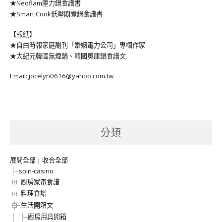
★Neoflam壓力鍋食譜書
★Smart Cook低壓悶煮鍋食譜書
【報紙】
★自由時報家庭副刊「婚姻電力公司」專欄作家
★大紀元韓國無煙鍋、韓國奧庫鍋食譜文
Email: jocelyn0616@yahoo.com.tw
分類
展開全部
|
收合全部
spin-casino
廚房家電食譜
料理食譜
生活開箱文
廚房用具開箱