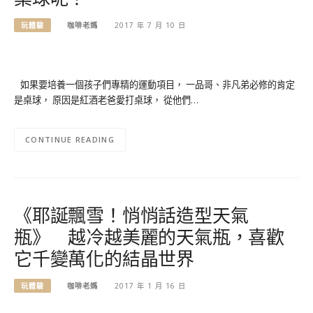
玩體驗
咖啡老媽
2017 年 7 月 10 日
如果要培養一個孩子們專精的運動項目， 一品哥、非凡弟必修的肯定
是桌球， 原因是紅酒老爸愛打桌球， 從他們…
CONTINUE READING
《耶誕飄雪！悄悄話造型天氣
瓶》 越冷越美麗的天氣瓶，喜歡
它千變萬化的結晶世界
玩體驗
咖啡老媽
2017 年 1 月 16 日