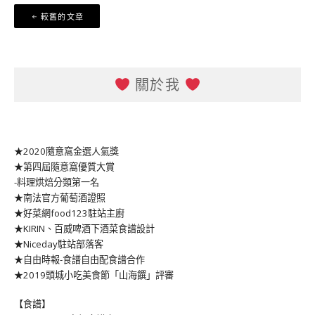
文
較舊的文章
章
導
覽
關於我
★2020隨意窩金選人氣獎
★第四屆隨意窩優質大賞
-料理烘焙分類第一名
★南法官方葡萄酒證照
★好菜網food123駐站主廚
★KIRIN、百威啤酒下酒菜食譜設計
★Niceday駐站部落客
★自由時報-食譜自由配食譜合作
★2019頭城小吃美食節「山海饌」評審
【食譜】