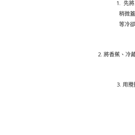
1. 先
稍微
等冷
2. 將香蕉、
3. 用