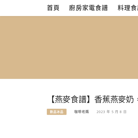
Skip
首頁
廚房家電食譜
料理食
to
content
【燕麥食譜】香蕉燕麥奶
咖啡老媽
2023 年 5 月 8 日
飲品冰品