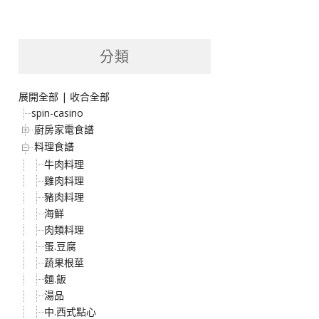
分類
展開全部
|
收合全部
spin-casino
廚房家電食譜
料理食譜
牛肉料理
雞肉料理
豬肉料理
海鮮
肉類料理
蛋.豆腐
蔬果根莖
麵.飯
湯品
中.西式點心