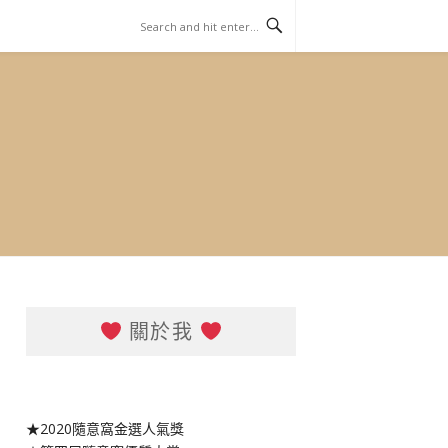
關於我
★2020隨意窩金選人氣獎