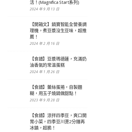
活！(Magnifica Start系列)
2024 年 9 月 13 日
【開箱文】鍋寶智能全營養調
理機，煮豆漿沒生豆味，超推
薦！
2024 年 2 月 16 日
【食譜】豆漿瑪德蓮，充滿奶
油香氣的常溫蛋糕
2024 年 1 月 26 日
【食譜】蕾絲蛋捲，自製麵
糊，用玉子燒鍋做甜點！
2023 年 9 月 28 日
【食譜】涼拌四季豆，爽口開
胃小菜，四季豆川燙2分鐘再
冰鎮，超脆！