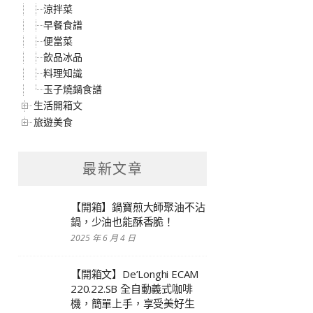
涼拌菜
早餐食譜
便當菜
飲品冰品
料理知識
玉子燒鍋食譜
生活開箱文
旅遊美食
最新文章
【開箱】鍋寶煎大師聚油不沾
鍋，少油也能酥香脆！
2025 年 6 月 4 日
【開箱文】De’Longhi ECAM
220.22.SB 全自動義式咖啡
機，簡單上手，享受美好生