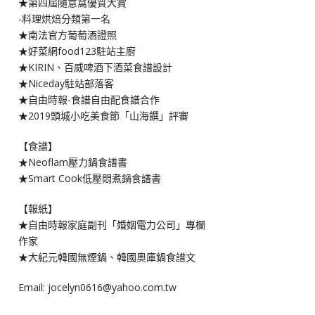
★第四屆隨意窩優質大賞
-料理烘焙分類第一名
★南法官方葡萄酒證照
★好菜網food123駐站主廚
★KIRIN、百威啤酒下酒菜食譜設計
★Niceday駐站部落客
★自由時報-食譜自由配食譜合作
★2019頭城小吃美食節「山海饌」評審
【食譜】
★Neoflam壓力鍋食譜書
★Smart Cook低壓悶煮鍋食譜書
【報紙】
★自由時報家庭副刊「婚姻電力公司」專欄
作家
★大紀元韓國無煙鍋、韓國奧庫鍋食譜文
Email: jocelyn0616@yahoo.com.tw