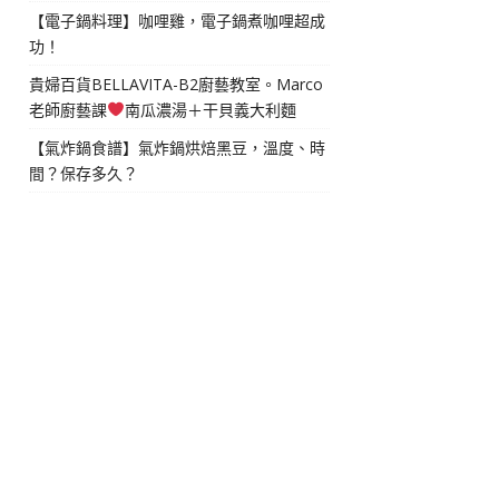
【電子鍋料理】咖哩雞，電子鍋煮咖哩超成
功！
貴婦百貨BELLAVITA-B2廚藝教室。Marco
老師廚藝課
南瓜濃湯＋干貝義大利麵
【氣炸鍋食譜】氣炸鍋烘焙黑豆，溫度、時
間？保存多久？