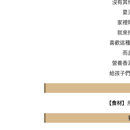
沒有其
夏
家裡
就來
喜歡這
而
營養香
給孩子
【食材】