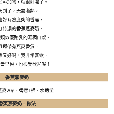
他添加物，就很好喝了。
天到了，天氣漸熱，
剛好有熟度夠的香蕉，
打特濃的
香蕉燕麥奶
，
種類似優酪乳的濃稠口感，
且還帶有燕麥香氣，
濃又好喝，我非常喜歡，
們當早餐，也很受歡迎喔！
香蕉燕麥奶
燕麥20g、香蕉1根、水適量
香蕉燕麥奶 – 做法