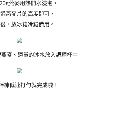
將20g燕麥用熱開水浸泡，
蓋過燕麥片的高度即可，
卻後，放冰箱冷藏備用。
冷藏燕麥、適量的冰水放入調理杯中
攪拌棒低速打勻就完成啦！