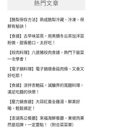
熱門文章
【酪梨保存方法】熟成酪梨冷藏、冷凍，保
鮮有秘訣！
【食譜】古早味菜燕，用黑糖冬瓜茶加洋菜
粉做，甜香脆口，太好吃！
【絞肉料理】八道豬絞肉食譜，熱門下飯菜
一次學會！
【電子鍋料理】電子鍋燉香菇肉燥，又香又
好吃耶！
【食譜】涼拌杏鮑菇，減醣界的寬麵料理，
滿足吃麵的快樂！
【壓力鍋食譜】大蒜紅棗全雞湯，鮮美好
喝，輕鬆搞定！
【澎湖馬公餐廳】來福海鮮餐廳，東坡肉果
然是招牌，一定要點！（附合菜菜單）