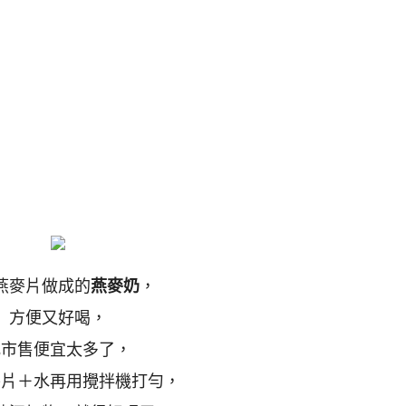
燕麥片做成的
燕麥奶
，
方便又好喝，
比市售便宜太多了，
麥片＋水再用攪拌機打勻，