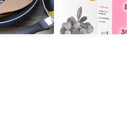
箱】鍋寶煎大師聚油不沾
私密健康的天然守護者： 蔓越
鍋，少油也能酥香脆！
莓益生菌