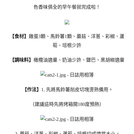
色香味俱全的早午餐就完成啦！
【食材】
雞蛋3顆、馬鈴薯1顆、蘑菇、洋蔥、彩椒、蘆
筍、培根少許
【調味料】
橄欖油適量、奶油少許、鹽巴、黑胡椒適量
【作法】
1. 先將馬鈴薯削皮切塊燙熟備用。
（建議這時先將烤箱開180度預熱）
2. 蘑菇、洋蔥、彩椒、蘆筍、培根切成適當大小。