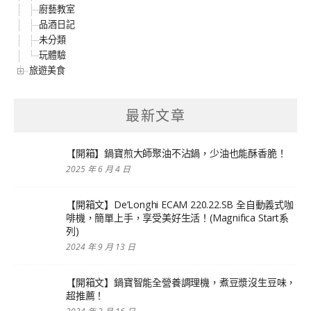
廚藝教室
品酒日記
未分類
玩體驗
旅遊美食
最新文章
【開箱】鍋寶煎大師聚油不沾鍋，少油也能酥香脆！
2025 年 6 月 4 日
【開箱文】De’Longhi ECAM 220.22.SB 全自動義式咖
啡機，簡單上手，享受美好生活！(Magnifica Start系
列)
2024 年 9 月 13 日
【開箱文】鍋寶智能全營養調理機，煮豆漿沒生豆味，
超推薦！