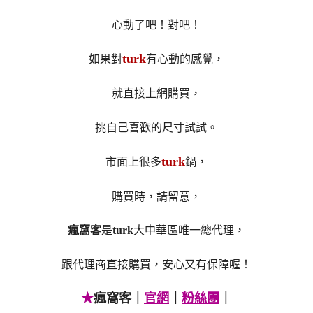
心動了吧！對吧！
turk
如果對
有心動的感覺，
就直接上網購買，
挑自己喜歡的尺寸試試。
turk
市面上很多
鍋，
購買時，請留意，
瘋窩客
是
turk
大中華區唯一總代理，
跟代理商直接購買，安心又有保障喔！
★
瘋窩客｜
官網
｜
粉絲團
｜