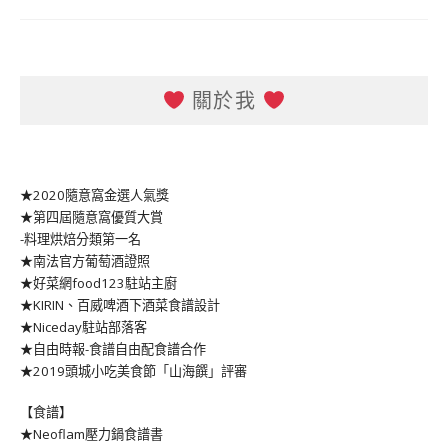
關於我
★2020隨意窩金選人氣獎
★第四屆隨意窩優質大賞
-料理烘焙分類第一名
★南法官方葡萄酒證照
★好菜網food123駐站主廚
★KIRIN、百威啤酒下酒菜食譜設計
★Niceday駐站部落客
★自由時報-食譜自由配食譜合作
★2019頭城小吃美食節「山海饌」評審
【食譜】
★Neoflam壓力鍋食譜書