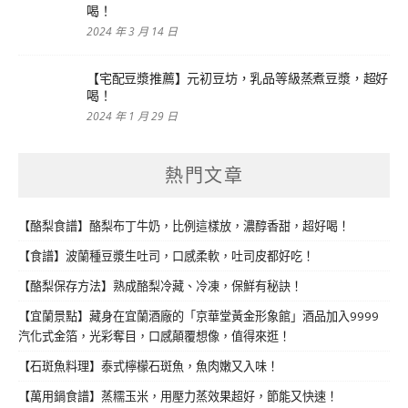
喝！
2024 年 3 月 14 日
【宅配豆漿推薦】元初豆坊，乳品等級蒸煮豆漿，超好
喝！
2024 年 1 月 29 日
熱門文章
【酪梨食譜】酪梨布丁牛奶，比例這樣放，濃醇香甜，超好喝！
【食譜】波蘭種豆漿生吐司，口感柔軟，吐司皮都好吃！
【酪梨保存方法】熟成酪梨冷藏、冷凍，保鮮有秘訣！
【宜蘭景點】藏身在宜蘭酒廠的「京華堂黃金形象館」酒品加入9999
汽化式金箔，光彩奪目，口感顛覆想像，值得來逛！
【石斑魚料理】泰式檸檬石斑魚，魚肉嫩又入味！
【萬用鍋食譜】蒸糯玉米，用壓力蒸效果超好，節能又快速！