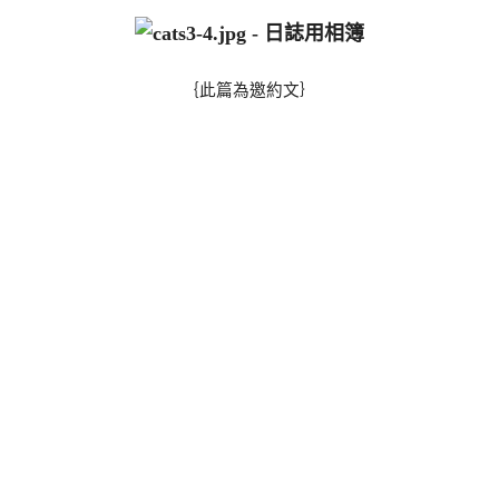
｛此篇為邀約文｝