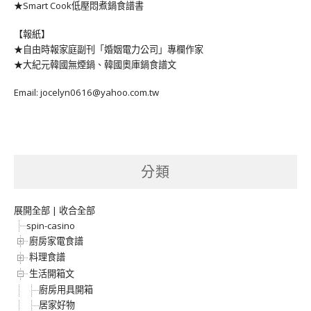
★Smart Cook低壓悶煮鍋食譜書
【報紙】
★自由時報家庭副刊「婚姻電力公司」專欄作家
★大紀元韓國無煙鍋、韓國奧庫鍋食譜文
Email: jocelyn0616@yahoo.com.tw
分類
展開全部
|
收合全部
spin-casino
廚房家電食譜
料理食譜
生活開箱文
廚房用具開箱
居家好物