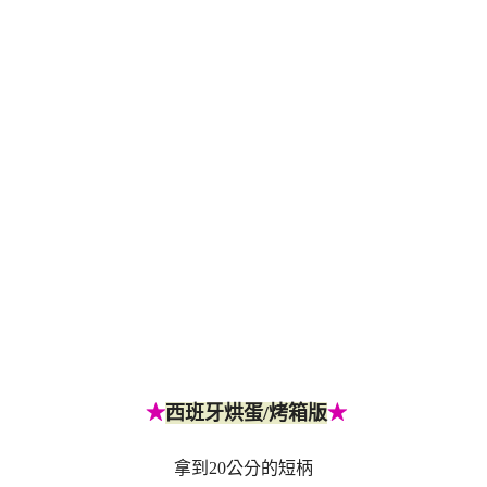
★
西班牙烘蛋/烤箱版
★
拿到20公分的短柄