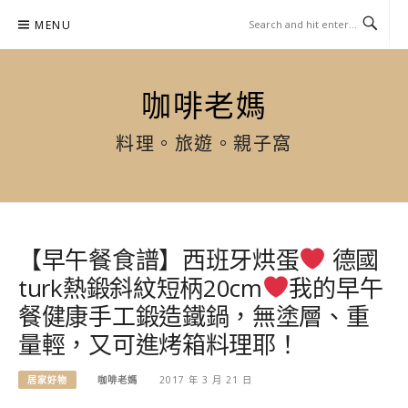
Skip
MENU
to
content
咖啡老媽
料理。旅遊。親子窩
【早午餐食譜】西班牙烘蛋
德國
turk熱鍛斜紋短柄20cm
我的早午
餐健康手工鍛造鐵鍋，無塗層、重
量輕，又可進烤箱料理耶！
居家好物
咖啡老媽
2017 年 3 月 21 日