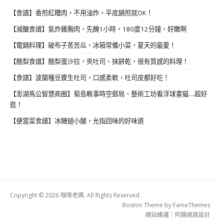
【食譜】香煎紅糟肉，不用油炸，平底鍋煎就OK！
【減醣食譜】氣炸雞胸肉，先醃1小時，180度12分鐘，好嫩啊
【電鍋料理】破布子蒸苦瓜，冰箱常備小菜，夏天的最愛！
【酪梨食譜】酪梨蛋沙拉，夾吐司、抹餅乾，很有質感的料理！
【食譜】波蘭種豆漿生吐司，口感柔軟，吐司皮都好吃！
【澎湖馬公智慧商圈】菊島軼事時空郵局、藝術工坊看浮球畫貓....超好
逛！
【便當菜食譜】冰糖翅小腿，允指回味的好味道
Copyright © 2026 咖啡老媽. All Rights Reserved.
Boston Theme by
FameThemes
網站維護：
阿腸網頁設計