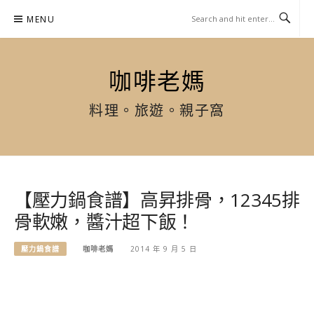
Skip
MENU
to
content
咖啡老媽
料理。旅遊。親子窩
【壓力鍋食譜】高昇排骨，12345排
骨軟嫩，醬汁超下飯！
壓力鍋食譜
咖啡老媽
2014 年 9 月 5 日