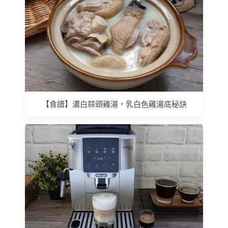
【食譜】濃白蒜頭雞湯，乳白色雞湯底秘訣