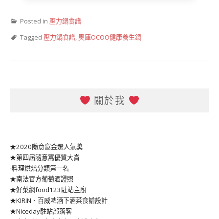
Posted in
壓力鍋食譜
Tagged
壓力鍋食譜
,
奧庫OCOO健康養生鍋
關於我
★2020隨意窩金選人氣獎
★第四屆隨意窩優質大賞
-料理烘焙分類第一名
★南法官方葡萄酒證照
★好菜網food123駐站主廚
★KIRIN、百威啤酒下酒菜食譜設計
★Niceday駐站部落客