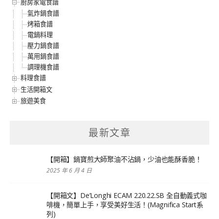
廚房家電食譜
氣炸鍋食譜
烤箱食譜
電鍋料理
壓力鍋食譜
萬用鍋食譜
調理機食譜
料理食譜
生活開箱文
旅遊美食
最新文章
【開箱】鍋寶煎大師聚油不沾鍋，少油也能酥香脆！
2025 年 6 月 4 日
【開箱文】De’Longhi ECAM 220.22.SB 全自動義式咖
啡機，簡單上手，享受美好生活！(Magnifica Start系
列)