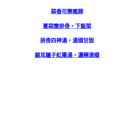
蒜香可樂豬蹄
蔥蒜燉排骨，下飯菜
排骨四神湯，湯頭甘甜
銀耳蓮子紅棗湯，濃稠滑順