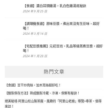
【食譜】濃白蒜頭雞湯，乳白色雞湯底秘訣
2024 年 9 月 25 日
【調理機食譜】原味豆漿，煮出來沒有生豆味，超好
喝！
2024 年 3 月 14 日
【宅配豆漿推薦】元初豆坊，乳品等級蒸煮豆漿，超好
喝！
2024 年 1 月 29 日
熱門文章
【食譜】豆干炒肉絲，加木耳絲超好吃！
【酪梨保存方法】熟成酪梨冷藏、冷凍，保鮮有秘訣！
絕美秘境-阿里山松山製茶廠，風趣的「阿里山老娘」導覽+奉茶，值得
來訪！