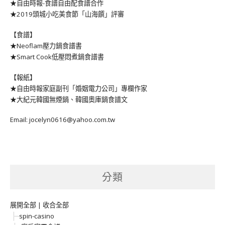
★自由時報-食譜自由配食譜合作
★2019頭城小吃美食節「山海饌」評審
【食譜】
★Neoflam壓力鍋食譜書
★Smart Cook低壓悶煮鍋食譜書
【報紙】
★自由時報家庭副刊「婚姻電力公司」專欄作家
★大紀元韓國無煙鍋、韓國奧庫鍋食譜文
Email: jocelyn0616@yahoo.com.tw
分類
展開全部
|
收合全部
spin-casino