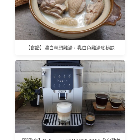
【食譜】濃白蒜頭雞湯，乳白色雞湯底秘訣