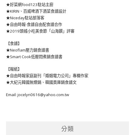
★好菜網food123駐站主廚
★KIRIN、百威啤酒下酒菜食譜設計
★Niceday駐站部落客
★自由時報-食譜自由配食譜合作
★2019頭城小吃美食節「山海饌」評審
【食譜】
★Neoflam壓力鍋食譜書
★Smart Cook低壓悶煮鍋食譜書
【報紙】
★自由時報家庭副刊「婚姻電力公司」專欄作家
★大紀元韓國無煙鍋、韓國奧庫鍋食譜文
Email: jocelyn0616@yahoo.com.tw
分類