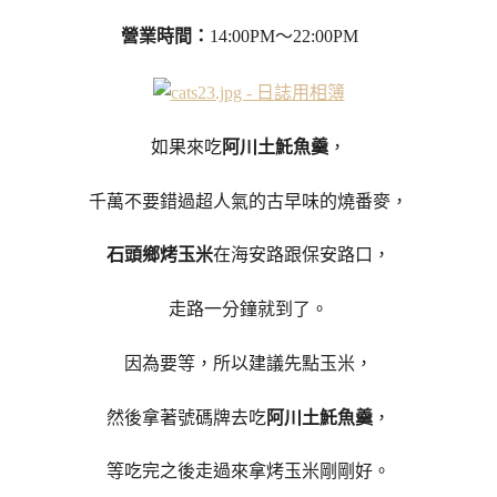
營業時間：
14:00PM～22:00PM
如果來吃
阿川土魠魚羹
，
千萬不要錯過超人氣的古早味的燒番麥，
石頭鄉烤玉米
在海安路跟保安路口，
走路一分鐘就到了。
因為要等，所以建議先點玉米，
然後拿著號碼牌去吃
阿川土魠魚羹
，
等吃完之後走過來拿烤玉米剛剛好。