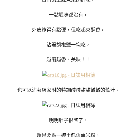
一點腥味都沒有，
外皮炸得有點硬，但吃起來酥香，
沾著胡椒鹽一塊吃，
越嚼越香，美味！！
也可以沾著店家附的特調酸酸甜甜鹹鹹的醬汁。
明明肚子很飽了，
還是要點一碗土魠魚羹米粉，