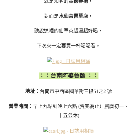
就是知名的
金德春捲
，
對面是
水仙宮青草店
，
聽說這裡的仙草茶超濃超好喝，
下次來一定要買一杯喝喝看。
：：台南阿婆魯麵 ：：
地址：
台南市中西區國華街三段51之2 號
營業時間：
早上九點到晚上六點 (賣完為止）農曆初一、
十五公休)