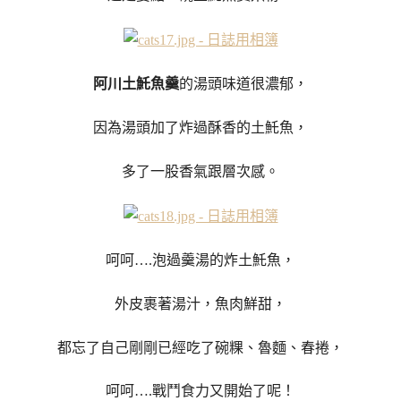
阿川土魠魚羹
的湯頭味道很濃郁，
因為湯頭加了炸過酥香的土魠魚，
多了一股香氣跟層次感。
呵呵….泡過羹湯的炸土魠魚，
外皮裹著湯汁，魚肉鮮甜，
都忘了自己剛剛已經吃了碗粿、魯麵、春捲，
呵呵….戰鬥食力又開始了呢！