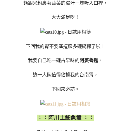
麵跟米粉裹著蔬菜的湯汁一塊吸入口裡，
大大滿足呀！
下回我的胃不要塞這麼多碗碗粿了啦！
我要自己吃一碗古早味的
阿婆魯麵
，
這一大碗值得佔據我的台南胃，
下回來必訪。
：：阿川土魠魚羹 ：：