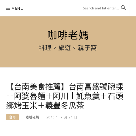
Skip
MENU
to
content
咖啡老媽
料理。旅遊。親子窩
【台南美食推薦】台南富盛號碗粿
＋阿婆魯麵＋阿川土魠魚羹＋石頭
鄉烤玉米＋義豐冬瓜茶
台南
咖啡老媽
2015 年 7 月 21 日