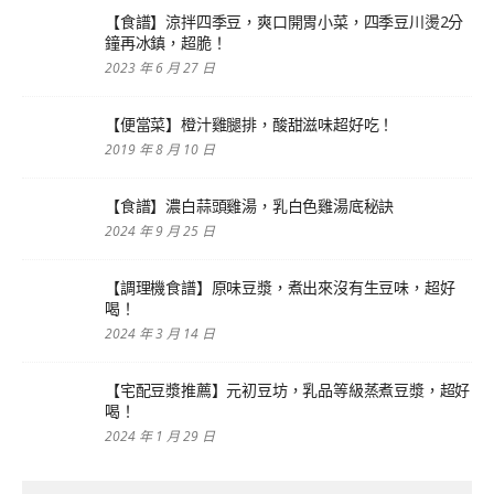
【食譜】涼拌四季豆，爽口開胃小菜，四季豆川燙2分
鐘再冰鎮，超脆！
2023 年 6 月 27 日
【便當菜】橙汁雞腿排，酸甜滋味超好吃！
2019 年 8 月 10 日
【食譜】濃白蒜頭雞湯，乳白色雞湯底秘訣
2024 年 9 月 25 日
【調理機食譜】原味豆漿，煮出來沒有生豆味，超好
喝！
2024 年 3 月 14 日
【宅配豆漿推薦】元初豆坊，乳品等級蒸煮豆漿，超好
喝！
2024 年 1 月 29 日