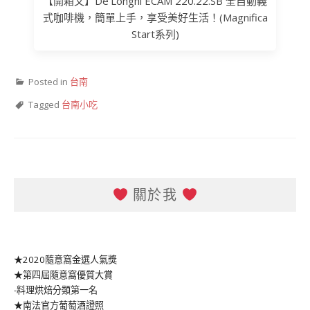
【開箱文】De’Longhi ECAM 220.22.SB 全自動義
式咖啡機，簡單上手，享受美好生活！(Magnifica
Start系列)
Posted in
台南
Tagged
台南小吃
關於我
★2020隨意窩金選人氣獎
★第四屆隨意窩優質大賞
-料理烘焙分類第一名
★南法官方葡萄酒證照