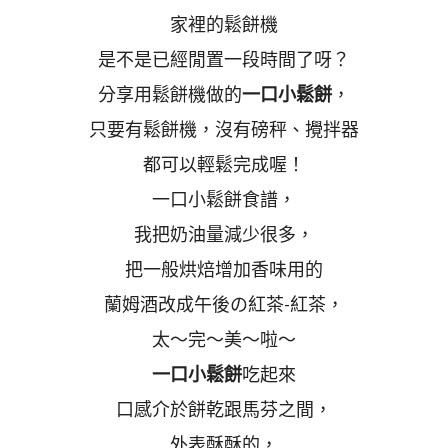
家裡的鬆餅機
是不是已經閒置一段時間了呀？
分享用鬆餅機做的
一口小鬆餅
，
只要有鬆餅機，沒有磅秤、攪拌器
都可以輕鬆完成喔！
一口小鬆餅食譜，
我把奶油量減少很多，
把一般烘焙增加香味用的
蘭姆酒改成午後の紅茶-紅茶，
太～完～美～啦～
一口小鬆餅
吃起來
口感介於餅乾跟馬芬之間，
外表酥酥的，