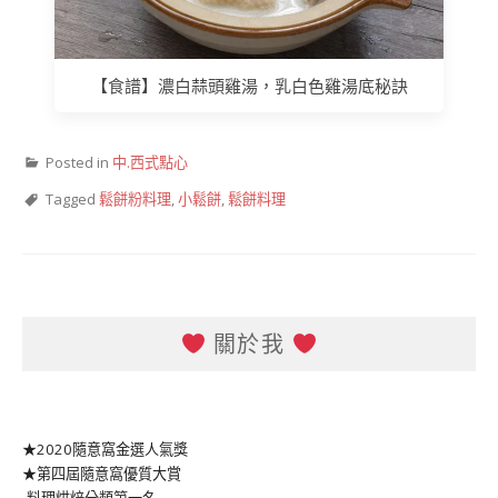
【食譜】濃白蒜頭雞湯，乳白色雞湯底秘訣
Posted in
中.西式點心
Tagged
鬆餅粉料理
,
小鬆餅
,
鬆餅料理
關於我
★2020隨意窩金選人氣獎
★第四屆隨意窩優質大賞
-料理烘焙分類第一名