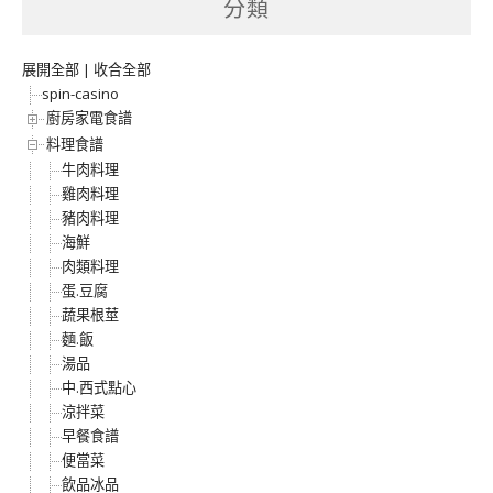
分類
展開全部
|
收合全部
spin-casino
廚房家電食譜
料理食譜
牛肉料理
雞肉料理
豬肉料理
海鮮
肉類料理
蛋.豆腐
蔬果根莖
麵.飯
湯品
中.西式點心
涼拌菜
早餐食譜
便當菜
飲品冰品