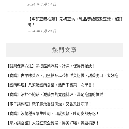
2024 年 3 月 14 日
【宅配豆漿推薦】元初豆坊，乳品等級蒸煮豆漿，超好
喝！
2024 年 1 月 29 日
熱門文章
【酪梨保存方法】熟成酪梨冷藏、冷凍，保鮮有秘訣！
【食譜】古早味菜燕，用黑糖冬瓜茶加洋菜粉做，甜香脆口，太好吃！
【絞肉料理】八道豬絞肉食譜，熱門下飯菜一次學會！
【食譜】涼拌杏鮑菇，減醣界的寬麵料理，滿足吃麵的快樂！
【電子鍋料理】電子鍋燉香菇肉燥，又香又好吃耶！
【食譜】波蘭種豆漿生吐司，口感柔軟，吐司皮都好吃！
【壓力鍋食譜】大蒜紅棗全雞湯，鮮美好喝，輕鬆搞定！