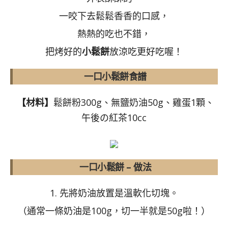
一咬下去鬆鬆香香的口感，
熱熱的吃也不錯，
把烤好的
小鬆餅
放涼吃更好吃喔！
一口小鬆餅食譜
【材料】
鬆餅粉300g、無鹽奶油50g、雞蛋1顆、
午後の紅茶10cc
一口小鬆餅 – 做法
1. 先將奶油放置是溫軟化切塊。
（通常一條奶油是100g，切一半就是50g啦！）