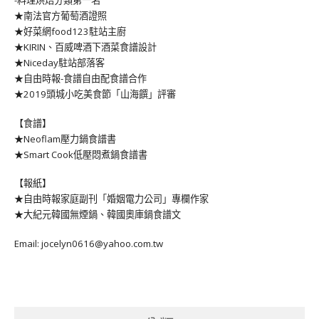
★南法官方葡萄酒證照
★好菜網food123駐站主廚
★KIRIN、百威啤酒下酒菜食譜設計
★Niceday駐站部落客
★自由時報-食譜自由配食譜合作
★2019頭城小吃美食節「山海饌」評審
【食譜】
★Neoflam壓力鍋食譜書
★Smart Cook低壓悶煮鍋食譜書
【報紙】
★自由時報家庭副刊「婚姻電力公司」專欄作家
★大紀元韓國無煙鍋、韓國奧庫鍋食譜文
Email: jocelyn0616@yahoo.com.tw