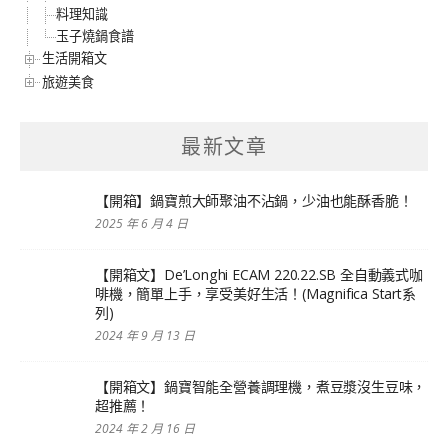
料理知識
玉子燒鍋食譜
生活開箱文
旅遊美食
最新文章
【開箱】鍋寶煎大師聚油不沾鍋，少油也能酥香脆！
2025 年 6 月 4 日
【開箱文】De’Longhi ECAM 220.22.SB 全自動義式咖
啡機，簡單上手，享受美好生活！(Magnifica Start系
列)
2024 年 9 月 13 日
【開箱文】鍋寶智能全營養調理機，煮豆漿沒生豆味，
超推薦！
2024 年 2 月 16 日