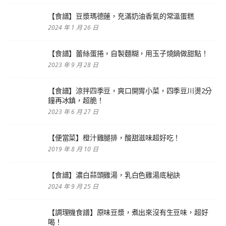
【食譜】豆漿瑪德蓮，充滿奶油香氣的常溫蛋糕
2024 年 1 月 26 日
【食譜】蕾絲蛋捲，自製麵糊，用玉子燒鍋做甜點！
2023 年 9 月 28 日
【食譜】涼拌四季豆，爽口開胃小菜，四季豆川燙2分
鐘再冰鎮，超脆！
2023 年 6 月 27 日
【便當菜】橙汁雞腿排，酸甜滋味超好吃！
2019 年 8 月 10 日
【食譜】濃白蒜頭雞湯，乳白色雞湯底秘訣
2024 年 9 月 25 日
【調理機食譜】原味豆漿，煮出來沒有生豆味，超好
喝！