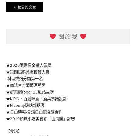
文
較舊的文章
章
導
覽
關於我
★2020隨意窩金選人氣獎
★第四屆隨意窩優質大賞
-料理烘焙分類第一名
★南法官方葡萄酒證照
★好菜網food123駐站主廚
★KIRIN、百威啤酒下酒菜食譜設計
★Niceday駐站部落客
★自由時報-食譜自由配食譜合作
★2019頭城小吃美食節「山海饌」評審
【食譜】