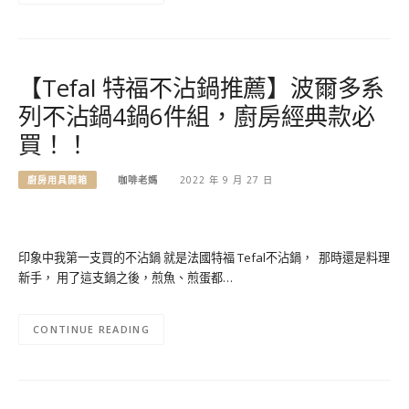
【Tefal 特福不沾鍋推薦】波爾多系
列不沾鍋4鍋6件組，廚房經典款必
買！！
廚房用具開箱
咖啡老媽
2022 年 9 月 27 日
印象中我第一支買的不沾鍋 就是法國特福 Tefal不沾鍋， 那時還是料理
新手， 用了這支鍋之後，煎魚、煎蛋都…
CONTINUE READING