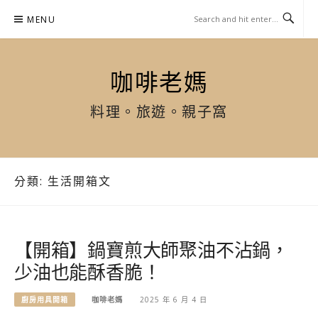
Skip
MENU
to
content
咖啡老媽
料理。旅遊。親子窩
分類:
生活開箱文
【開箱】鍋寶煎大師聚油不沾鍋，
少油也能酥香脆！
廚房用具開箱
咖啡老媽
2025 年 6 月 4 日