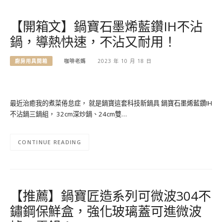
【開箱文】鍋寶石墨烯藍鑽IH不沾
鍋，導熱快速，不沾又耐用！
廚房用具開箱
咖啡老媽
2023 年 10 月 18 日
最近治癒我的煮菜倦怠症， 就是鍋寶這套科技新鍋具 鍋寶石墨烯藍鑽IH
不沾鍋三鍋組， 32cm深炒鍋、24cm雙…
CONTINUE READING
【推薦】鍋寶匠造系列可微波304不
鏽鋼保鮮盒，強化玻璃蓋可進微波