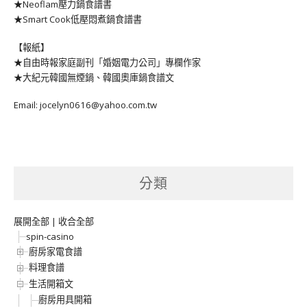
★Neoflam壓力鍋食譜書
★Smart Cook低壓悶煮鍋食譜書
【報紙】
★自由時報家庭副刊「婚姻電力公司」專欄作家
★大紀元韓國無煙鍋、韓國奧庫鍋食譜文
Email: jocelyn0616@yahoo.com.tw
分類
展開全部
|
收合全部
spin-casino
廚房家電食譜
料理食譜
生活開箱文
廚房用具開箱