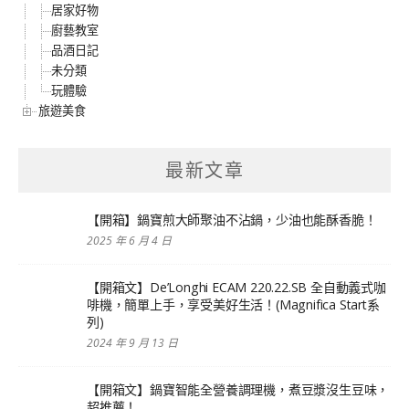
居家好物
廚藝教室
品酒日記
未分類
玩體驗
旅遊美食
最新文章
【開箱】鍋寶煎大師聚油不沾鍋，少油也能酥香脆！
2025 年 6 月 4 日
【開箱文】De’Longhi ECAM 220.22.SB 全自動義式咖
啡機，簡單上手，享受美好生活！(Magnifica Start系
列)
2024 年 9 月 13 日
【開箱文】鍋寶智能全營養調理機，煮豆漿沒生豆味，
超推薦！