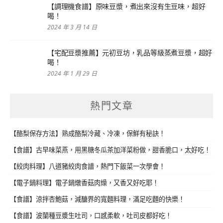
【調理機食譜】原味豆漿，煮出來沒有生豆味，超好
喝！
2024 年 3 月 14 日
【宅配豆漿推薦】元初豆坊，乳品等級蒸煮豆漿，超好
喝！
2024 年 1 月 29 日
熱門文章
【酪梨保存方法】熟成酪梨冷藏、冷凍，保鮮有秘訣！
【食譜】古早味菜燕，用黑糖冬瓜茶加洋菜粉做，甜香脆口，太好吃！
【絞肉料理】八道豬絞肉食譜，熱門下飯菜一次學會！
【電子鍋料理】電子鍋燉香菇肉燥，又香又好吃耶！
【食譜】涼拌杏鮑菇，減醣界的寬麵料理，滿足吃麵的快樂！
【食譜】波蘭種豆漿生吐司，口感柔軟，吐司皮都好吃！