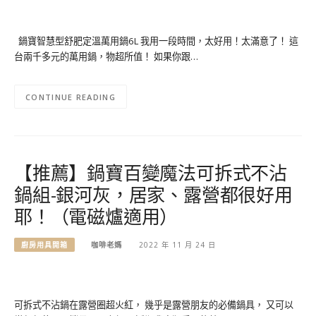
鍋寶智慧型舒肥定溫萬用鍋6L 我用一段時間，太好用！太滿意了！ 這
台兩千多元的萬用鍋，物超所值！ 如果你跟…
CONTINUE READING
【推薦】鍋寶百變魔法可拆式不沾
鍋組-銀河灰，居家、露營都很好用
耶！（電磁爐適用）
廚房用具開箱
咖啡老媽
2022 年 11 月 24 日
可拆式不沾鍋在露營圈超火紅， 幾乎是露營朋友的必備鍋具， 又可以