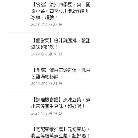
【食譜】涼拌四季豆，爽口開
胃小菜，四季豆川燙2分鐘再
冰鎮，超脆！
2023 年 6 月 27 日
【便當菜】橙汁雞腿排，酸甜
滋味超好吃！
2019 年 8 月 10 日
【食譜】濃白蒜頭雞湯，乳白
色雞湯底秘訣
2024 年 9 月 25 日
【調理機食譜】原味豆漿，煮
出來沒有生豆味，超好喝！
2024 年 3 月 14 日
【宅配豆漿推薦】元初豆坊，
乳品等級蒸煮豆漿，超好喝！