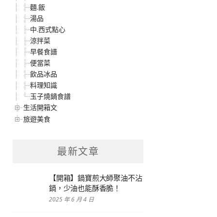
麵.飯
湯品
中.西式點心
涼拌菜
早餐食譜
便當菜
飲品冰品
料理知識
玉子燒鍋食譜
生活開箱文
旅遊美食
最新文章
【開箱】鍋寶煎大師聚油不沾
鍋，少油也能酥香脆！
2025 年 6 月 4 日