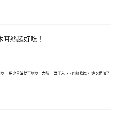
木耳絲超好吃！
炒， 用少量油就可以炒一大盤， 豆干入味、肉絲軟嫩， 這次還加了