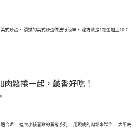
式炒蛋， 滑嫩的美式炒蛋做法很簡單， 秘方就是1顆蛋加上10 C…
加肉鬆捲一起，鹹香好吃！
0
適合呢！ 這次小孩喜歡的蛋捲系列， 用現成的肉鬆來製作， 大平底