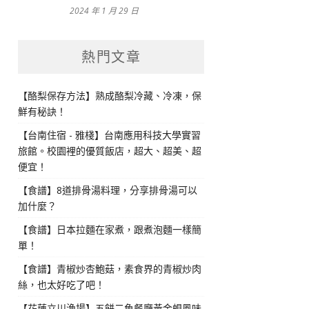
2024 年 1 月 29 日
熱門文章
【酪梨保存方法】熟成酪梨冷藏、冷凍，保
鮮有秘訣！
【台南住宿 - 雅棧】台南應用科技大學實習
旅館。校園裡的優質飯店，超大、超美、超
便宜！
【食譜】8道排骨湯料理，分享排骨湯可以
加什麼？
【食譜】日本拉麵在家煮，跟煮泡麵一樣簡
單！
【食譜】青椒炒杏鮑菇，素食界的青椒炒肉
絲，也太好吃了吧！
【花蓮立川漁場】五餅二魚餐廳黃金蜆風味