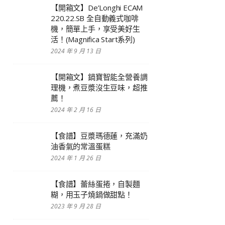
【開箱文】De’Longhi ECAM
220.22.SB 全自動義式咖啡
機，簡單上手，享受美好生
活！(Magnifica Start系列)
2024 年 9 月 13 日
【開箱文】鍋寶智能全營養調
理機，煮豆漿沒生豆味，超推
薦！
2024 年 2 月 16 日
【食譜】豆漿瑪德蓮，充滿奶
油香氣的常溫蛋糕
2024 年 1 月 26 日
【食譜】蕾絲蛋捲，自製麵
糊，用玉子燒鍋做甜點！
2023 年 9 月 28 日