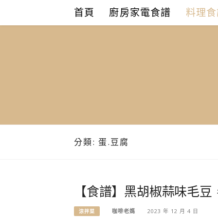
Skip
首頁
廚房家電食譜
料理食
to
content
分類:
蛋.豆腐
【食譜】黑胡椒蒜味毛豆
咖啡老媽
2023 年 12 月 4 日
涼拌菜