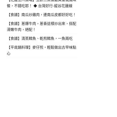
餐，不錯吃耶！ ◆ 台灣好行-縱谷花蓮線
【食譜】南瓜炒雞肉，連南瓜皮都好好吃！
【食譜】蔥爆牛肉，蔥香這樣炒出來，搭配
滑嫩牛肉，絕配！
【食譜】清蒸鱈魚、乾煎鱈魚，一魚兩吃
【平底鍋料理】麥仔煎，輕鬆做出古早味點
心