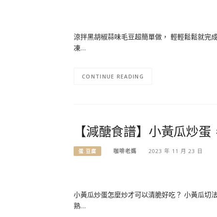
涼拌黑胡椒蒜味毛豆超簡單做， 輕輕鬆鬆就完成
凍…
CONTINUE READING
【減醣食譜】小黃瓜炒蛋
咖啡老媽
2023 年 11 月 23 日
蛋.豆腐
小黃瓜炒蛋怎麼炒才可以清脆好吃？ 小黃瓜切法
熟…