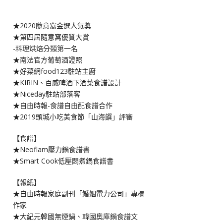
★2020隨意窩金選人氣獎
★第四屆隨意窩優質大賞
-料理烘焙分類第一名
★南法官方葡萄酒證照
★好菜網food123駐站主廚
★KIRIN、百威啤酒下酒菜食譜設計
★Niceday駐站部落客
★自由時報-食譜自由配食譜合作
★2019頭城小吃美食節「山海饌」評審
【食譜】
★Neoflam壓力鍋食譜書
★Smart Cook低壓悶煮鍋食譜書
【報紙】
★自由時報家庭副刊「婚姻電力公司」專欄
作家
★大紀元韓國無煙鍋、韓國奧庫鍋食譜文