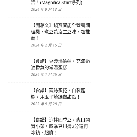
活！(Magnifica Start系列)
2024 年 9 月 13 日
【開箱文】鍋寶智能全營養調
理機，煮豆漿沒生豆味，超推
薦！
2024 年 2 月 16 日
【食譜】豆漿瑪德蓮，充滿奶
油香氣的常溫蛋糕
2024 年 1 月 26 日
【食譜】蕾絲蛋捲，自製麵
糊，用玉子燒鍋做甜點！
2023 年 9 月 28 日
【食譜】涼拌四季豆，爽口開
胃小菜，四季豆川燙2分鐘再
冰鎮，超脆！