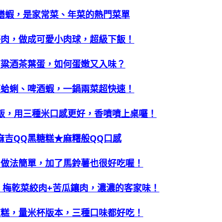
膳蝦，是家常菜、年菜的熱門菜單
仔肉，做成可愛小肉球，超級下飯！
高粱酒茶葉蛋，如何蛋嫩又入味？
蒸蛤蜊、啤酒蝦，一鍋兩菜超快速！
飯，用三種米口感更好，香噴噴上桌囉！
麻吉QQ黑糖糕★麻糬般QQ口感
肉做法簡單，加了馬鈴薯也很好吃喔！
，梅乾菜絞肉+苦瓜鑲肉，濃濃的客家味！
涼糕，量米杯版本，三種口味都好吃！