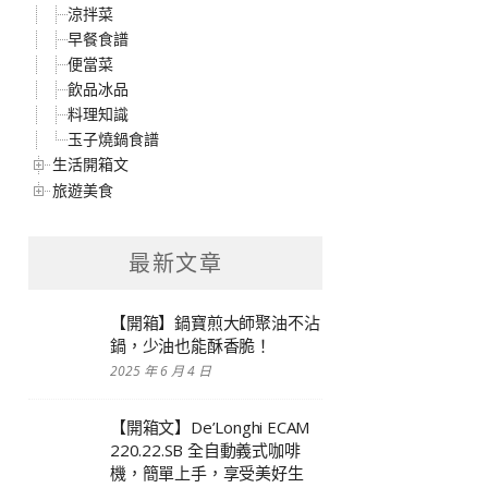
涼拌菜
早餐食譜
便當菜
飲品冰品
料理知識
玉子燒鍋食譜
生活開箱文
旅遊美食
最新文章
【開箱】鍋寶煎大師聚油不沾
鍋，少油也能酥香脆！
2025 年 6 月 4 日
【開箱文】De’Longhi ECAM
220.22.SB 全自動義式咖啡
機，簡單上手，享受美好生