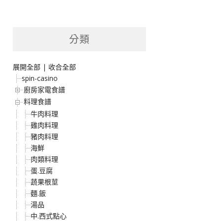
分類
展開全部
|
收合全部
spin-casino
廚房家電食譜
料理食譜
牛肉料理
雞肉料理
豬肉料理
海鮮
肉類料理
蛋.豆腐
蔬果根莖
麵.飯
湯品
中.西式點心