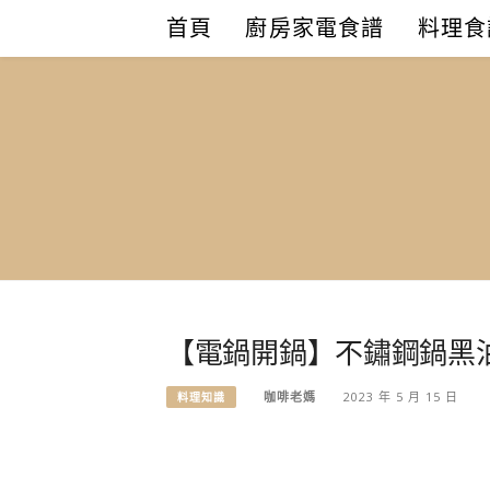
Skip
首頁
廚房家電食譜
料理食
to
content
【電鍋開鍋】不鏽鋼鍋黑
咖啡老媽
2023 年 5 月 15 日
料理知識