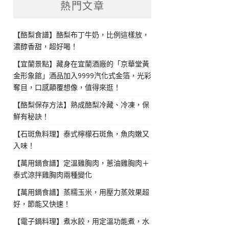
熱門文章
【酪梨食譜】酪梨布丁牛奶，比例這樣放，
濃醇香甜，超好喝！
【宜蘭景點】藏身在宜蘭酒廠的「京華堂黃
金形象館」酒品加入9999汽化式金箔，光彩
奪目，口感顛覆想像，值得來逛！
【酪梨保存方法】熟成酪梨冷藏、冷凍，保
鮮有秘訣！
【石斑魚料理】泰式檸檬石斑魚，魚肉嫩又
入味！
【萬用鍋食譜】定溫雞胸肉，蔥油雞胸肉＋
泰式涼拌雞胸肉兩種變化
【萬用鍋食譜】蒸糯玉米，用壓力蒸效果超
好，節能又快速！
【電子鍋料理】煮水餃，用定溫功能煮，水