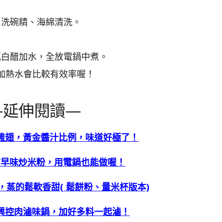
 用洗碗精、海綿清洗。
半瓶白醋加水，全放電鍋中煮。
s：加熱水會比較有效率喔！
-延伸閱讀—
雞翅，黃金醬汁比例，味道好極了！
古早味炒米粉，用電鍋也能做喔！
，蒸的鬆軟香甜( 鬆餅粉、量米杯版本)
興控肉滷味鍋，加好多料一起滷！