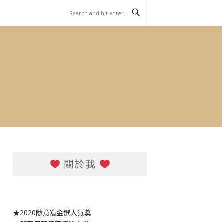
關於我
★2020隨意窩金選人氣獎