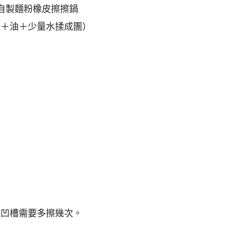
. 自製麵粉橡皮擦擦鍋
粉＋油＋少量水揉成團）
緣凹槽需要多擦幾次。