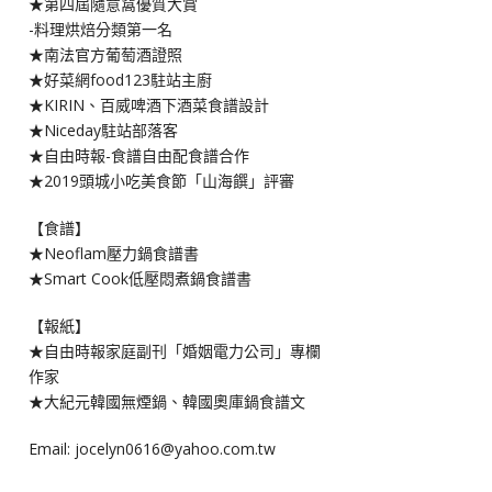
★第四屆隨意窩優質大賞
-料理烘焙分類第一名
★南法官方葡萄酒證照
★好菜網food123駐站主廚
★KIRIN、百威啤酒下酒菜食譜設計
★Niceday駐站部落客
★自由時報-食譜自由配食譜合作
★2019頭城小吃美食節「山海饌」評審
【食譜】
★Neoflam壓力鍋食譜書
★Smart Cook低壓悶煮鍋食譜書
【報紙】
★自由時報家庭副刊「婚姻電力公司」專欄
作家
★大紀元韓國無煙鍋、韓國奧庫鍋食譜文
Email: jocelyn0616@yahoo.com.tw