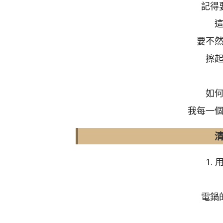
記得
要不
擦
如
我每一
1.
電鍋