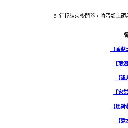
3. 行程結束後開蓋，將蛋殼上
【香菇
【蔥
【溫
【家
【馬鈴
【煮