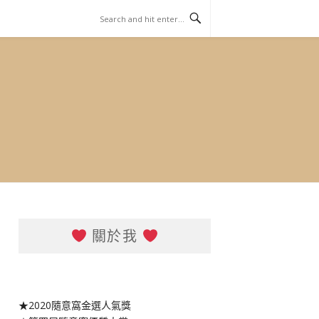
關於我
★2020隨意窩金選人氣獎