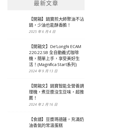
最新文章
【開箱】鍋寶煎大師聚油不沾
鍋，少油也能酥香脆！
2025 年 6 月 4 日
【開箱文】De’Longhi ECAM
220.22.SB 全自動義式咖啡
機，簡單上手，享受美好生
活！(Magnifica Start系列)
2024 年 9 月 13 日
【開箱文】鍋寶智能全營養調
理機，煮豆漿沒生豆味，超推
薦！
2024 年 2 月 16 日
【食譜】豆漿瑪德蓮，充滿奶
油香氣的常溫蛋糕