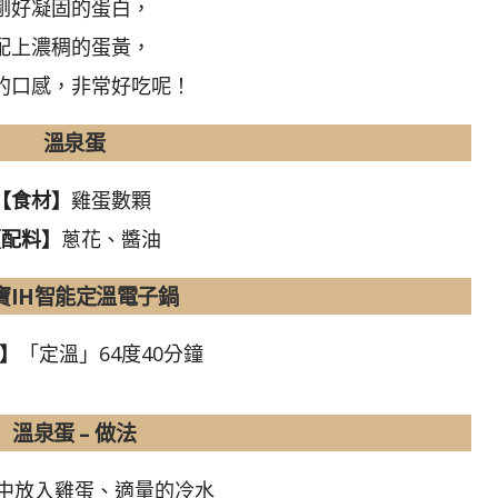
剛好凝固的蛋白，
配上濃稠的蛋黃，
的口感，非常好吃呢！
溫泉蛋
【食材】
雞蛋數顆
【配料】
蔥花、醬油
寶IH智能定溫電子鍋
】
「定溫」64度40分鐘
溫泉蛋 – 做法
鍋中放入雞蛋、適量的冷水