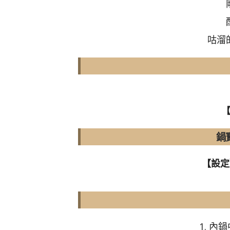
咕溜
鍋
【設定
1. 內