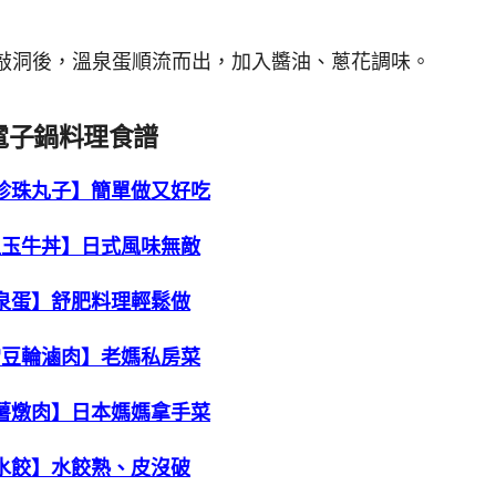
頭敲洞後，溫泉蛋順流而出，加入醬油、蔥花調味。
電子鍋料理食譜
珍珠丸子】簡單做又好吃
溫玉牛丼】日式風味無敵
泉蛋】舒肥料理輕鬆做
常豆輪滷肉】老媽私房菜
薯燉肉】日本媽媽拿手菜
水餃】水餃熟、皮沒破