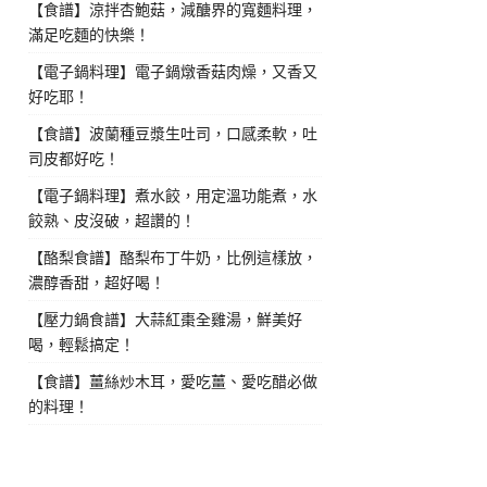
【食譜】涼拌杏鮑菇，減醣界的寬麵料理，
滿足吃麵的快樂！
【電子鍋料理】電子鍋燉香菇肉燥，又香又
好吃耶！
【食譜】波蘭種豆漿生吐司，口感柔軟，吐
司皮都好吃！
【電子鍋料理】煮水餃，用定溫功能煮，水
餃熟、皮沒破，超讚的！
【酪梨食譜】酪梨布丁牛奶，比例這樣放，
濃醇香甜，超好喝！
【壓力鍋食譜】大蒜紅棗全雞湯，鮮美好
喝，輕鬆搞定！
【食譜】薑絲炒木耳，愛吃薑、愛吃醋必做
的料理！