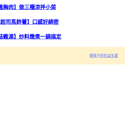
雞胸肉】做三種涼拌小菜
露起司馬鈴薯】口感好綿密
菇雞湯】炒料燉煮一鍋搞定
腸胃不好吃益生菌