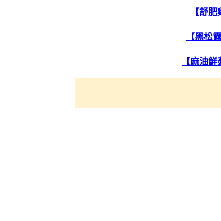
【舒肥
【黑松
【麻油鮮