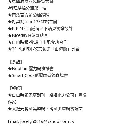
★第四屆隨意窩優質大賞
-料理烘焙分類第一名
★南法官方葡萄酒證照
★好菜網food123駐站主廚
★KIRIN、百威啤酒下酒菜食譜設計
★Niceday駐站部落客
★自由時報-食譜自由配食譜合作
★2019頭城小吃美食節「山海饌」評審
【食譜】
★Neoflam壓力鍋食譜書
★Smart Cook低壓悶煮鍋食譜書
【報紙】
★自由時報家庭副刊「婚姻電力公司」專欄
作家
★大紀元韓國無煙鍋、韓國奧庫鍋食譜文
Email: jocelyn0616@yahoo.com.tw