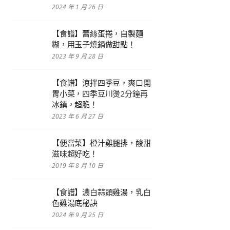
2024 年 1 月 26 日
【食譜】蕾絲蛋捲，自製麵
糊，用玉子燒鍋做甜點！
2023 年 9 月 28 日
【食譜】涼拌四季豆，爽口開
胃小菜，四季豆川燙2分鐘再
冰鎮，超脆！
2023 年 6 月 27 日
【便當菜】橙汁雞腿排，酸甜
滋味超好吃！
2019 年 8 月 10 日
【食譜】濃白蒜頭雞湯，乳白
色雞湯底秘訣
2024 年 9 月 25 日