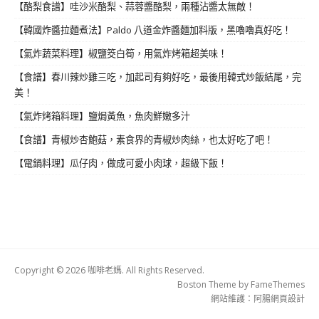
【酪梨食譜】哇沙米酪梨、蒜蓉醬酪梨，兩種沾醬太無敵！
【韓國炸醬拉麵煮法】Paldo 八道金炸醬麵加料版，黑嚕嚕真好吃！
【氣炸蔬菜料理】椒鹽筊白筍，用氣炸烤箱超美味！
【食譜】春川辣炒雞三吃，加起司有夠好吃，最後用韓式炒飯結尾，完
美！
【氣炸烤箱料理】鹽焗黃魚，魚肉鮮嫩多汁
【食譜】青椒炒杏鮑菇，素食界的青椒炒肉絲，也太好吃了吧！
【電鍋料理】瓜仔肉，做成可愛小肉球，超級下飯！
Copyright © 2026 咖啡老媽. All Rights Reserved.
Boston Theme by
FameThemes
網站維護：
阿腸網頁設計