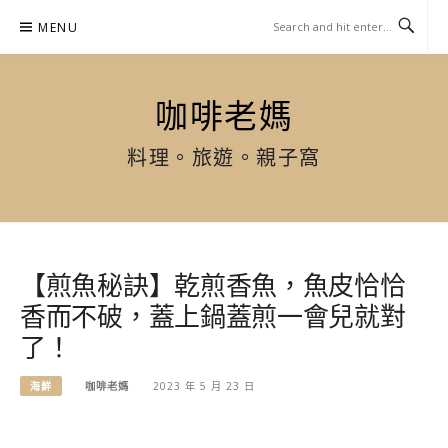
Skip
MENU
to
content
咖啡老媽
料理。旅遊。親子窩
【煎魚秘訣】乾煎香魚，魚皮恰恰
香而不破，蓋上鍋蓋煎一會兒就對
了！
海鮮
咖啡老媽
2023 年 5 月 23 日