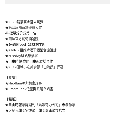
★2020隨意窩金選人氣獎
★第四屆隨意窩優質大賞
-料理烘焙分類第一名
★南法官方葡萄酒證照
★好菜網food123駐站主廚
★KIRIN、百威啤酒下酒菜食譜設計
★Niceday駐站部落客
★自由時報-食譜自由配食譜合作
★2019頭城小吃美食節「山海饌」評審
【食譜】
★Neoflam壓力鍋食譜書
★Smart Cook低壓悶煮鍋食譜書
【報紙】
★自由時報家庭副刊「婚姻電力公司」專欄作家
★大紀元韓國無煙鍋、韓國奧庫鍋食譜文