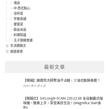
湯品
中.西式點心
涼拌菜
早餐食譜
便當菜
飲品冰品
料理知識
玉子燒鍋食譜
生活開箱文
旅遊美食
最新文章
【開箱】鍋寶煎大師聚油不沾鍋，少油也能酥香脆！
2025 年 6 月 4 日
【開箱文】De’Longhi ECAM 220.22.SB 全自動義式咖
啡機，簡單上手，享受美好生活！(Magnifica Start系
列)