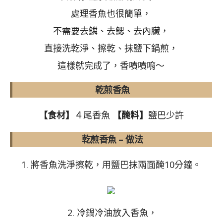
處理香魚也很簡單，
不需要去鱗、去鰓、去內臟，
直接洗乾淨、擦乾、抹鹽下鍋煎，
這樣就完成了，香噴噴唷～
乾煎香魚
【食材】
４尾香魚
【醃料】
鹽巴少許
乾煎香魚 – 做法
1. 將香魚洗淨擦乾，用鹽巴抹兩面醃10分鐘。
2. 冷鍋冷油放入香魚，