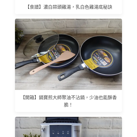
【食譜】濃白蒜頭雞湯，乳白色雞湯底秘訣
【開箱】鍋寶煎大師聚油不沾鍋，少油也能酥香
脆！