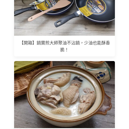
【開箱】鍋寶煎大師聚油不沾鍋，少油也能酥香
脆！