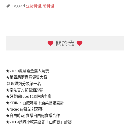
Tagged
豆腐料理
,
蔥料理
關於我
★2020隨意窩金選人氣獎
★第四屆隨意窩優質大賞
-料理烘焙分類第一名
★南法官方葡萄酒證照
★好菜網food123駐站主廚
★KIRIN、百威啤酒下酒菜食譜設計
★Niceday駐站部落客
★自由時報-食譜自由配食譜合作
★2019頭城小吃美食節「山海饌」評審