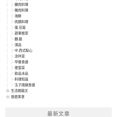
雞肉料理
豬肉料理
海鮮
肉類料理
蛋.豆腐
蔬果根莖
麵.飯
湯品
中.西式點心
涼拌菜
早餐食譜
便當菜
飲品冰品
料理知識
玉子燒鍋食譜
生活開箱文
旅遊美食
最新文章