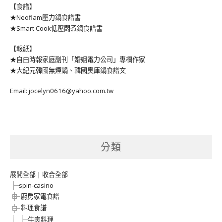
【食譜】
★Neoflam壓力鍋食譜書
★Smart Cook低壓悶煮鍋食譜書
【報紙】
★自由時報家庭副刊「婚姻電力公司」專欄作家
★大紀元韓國無煙鍋、韓國奧庫鍋食譜文
Email: jocelyn0616@yahoo.com.tw
分類
展開全部
|
收合全部
spin-casino
廚房家電食譜
料理食譜
牛肉料理