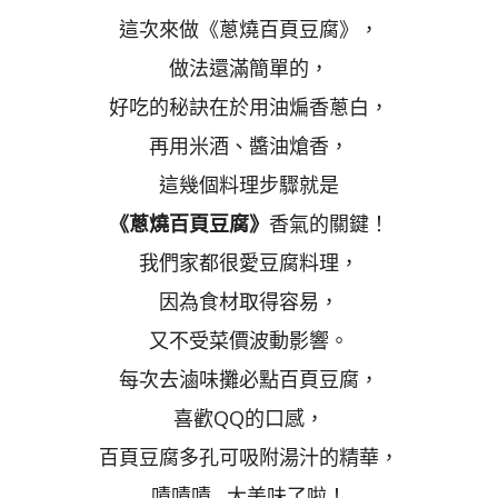
這次來做《蔥燒百頁豆腐》，
做法還滿簡單的，
好吃的秘訣在於用油煸香蔥白，
再用米酒、醬油熗香，
這幾個料理步驟就是
《蔥燒百頁豆腐》
香氣的關鍵！
我們家都很愛豆腐料理，
因為食材取得容易，
又不受菜價波動影響。
每次去滷味攤必點百頁豆腐，
喜歡QQ的口感，
百頁豆腐多孔可吸附湯汁的精華，
嘖嘖嘖…太美味了啦！