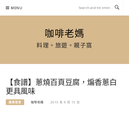
Skip
MENU
to
content
咖啡老媽
料理。旅遊。親子窩
【食譜】蔥燒百頁豆腐，煸香蔥白
更具風味
蔬果根莖
咖啡老媽
2015 年 9 月 15 日