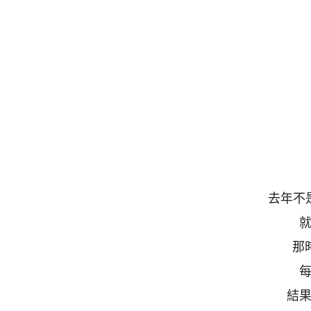
去年不
那
結