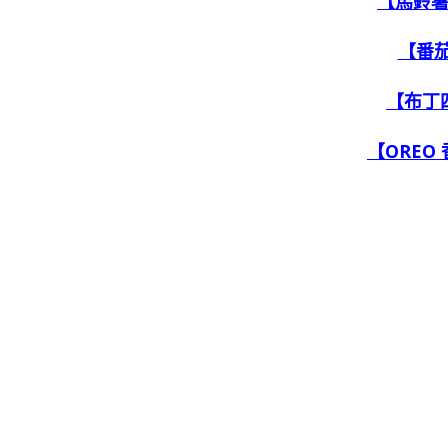
【馬鈴
【番
【布丁
【OREO