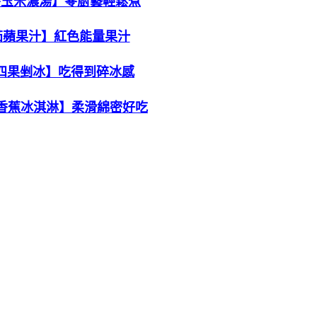
薯玉米濃湯】零廚藝輕鬆煮
茄蘋果汁】紅色能量果汁
四果剉冰】吃得到碎冰感
 香蕉冰淇淋】柔滑綿密好吃