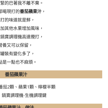
緊緊的巴著我不離不棄。
都喝現打的
番茄蘋果汁
，
現打的味道就是鮮，
以加其他水果增加風味，
用鍋寶調理機高速攪打，
營養又可以保留，
比罐裝有變化多了，
點是一點也不麻煩。
番茄蘋果汁
番茄2顆、蘋果1顆、檸檬半顆
】
鍋寶調理機-生機調理鍵
番茄蘋果汁 – 做法