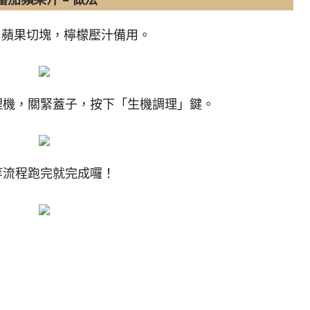
茄、蘋果切塊，檸檬壓汁備用。
調理機，關緊蓋子，按下「生機調理」鍵。
 等流程跑完就完成囉！