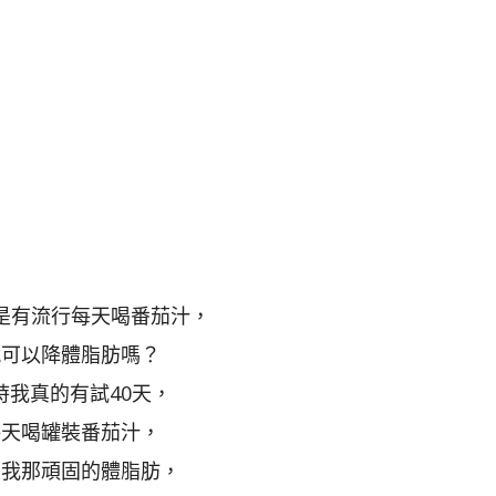
是有流行每天喝番茄汁，
就可以降體脂肪嗎？
時我真的有試40天，
每天喝罐裝番茄汁，
果我那頑固的體脂肪，