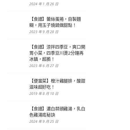
2024 年 1 月 26 日
【食譜】蕾絲蛋捲，自製麵
糊，用玉子燒鍋做甜點！
2023 年 9 月 28 日
【食譜】涼拌四季豆，爽口開
胃小菜，四季豆川燙2分鐘再
冰鎮，超脆！
2023 年 6 月 27 日
【便當菜】橙汁雞腿排，酸甜
滋味超好吃！
2019 年 8 月 10 日
【食譜】濃白蒜頭雞湯，乳白
色雞湯底秘訣
2024 年 9 月 25 日