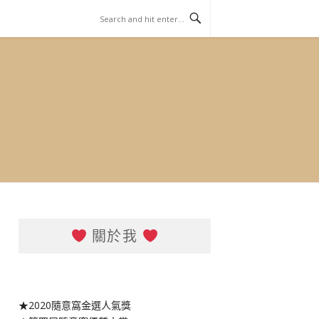
關於我
★2020隨意窩金選人氣獎