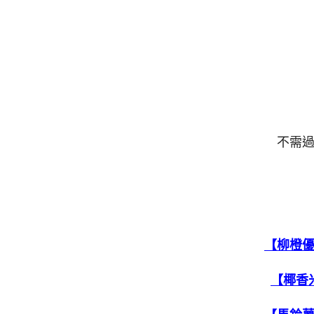
不需
【柳橙
【椰香