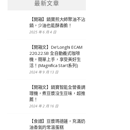
最新文章
【開箱】鍋寶煎大師聚油不沾
鍋，少油也能酥香脆！
2025 年 6 月 4 日
【開箱文】De’Longhi ECAM
220.22.SB 全自動義式咖啡
機，簡單上手，享受美好生
活！(Magnifica Start系列)
2024 年 9 月 13 日
【開箱文】鍋寶智能全營養調
理機，煮豆漿沒生豆味，超推
薦！
2024 年 2 月 16 日
【食譜】豆漿瑪德蓮，充滿奶
油香氣的常溫蛋糕