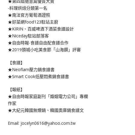
★第四屆隨意窩優質大賞
-料理烘焙分類第一名
★南法官方葡萄酒證照
★好菜網food123駐站主廚
★KIRIN、百威啤酒下酒菜食譜設計
★Niceday駐站部落客
★自由時報-食譜自由配食譜合作
★2019頭城小吃美食節「山海饌」評審
【食譜】
★Neoflam壓力鍋食譜書
★Smart Cook低壓悶煮鍋食譜書
【報紙】
★自由時報家庭副刊「婚姻電力公司」專欄
作家
★大紀元韓國無煙鍋、韓國奧庫鍋食譜文
Email: jocelyn0616@yahoo.com.tw