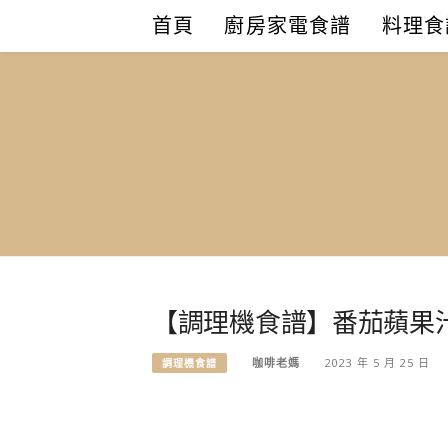
Skip
首頁
廚房家電食譜
料理食
to
content
【調理機食譜】番茄蘋果
咖啡老媽
2023 年 5 月 25 日
調理機食譜