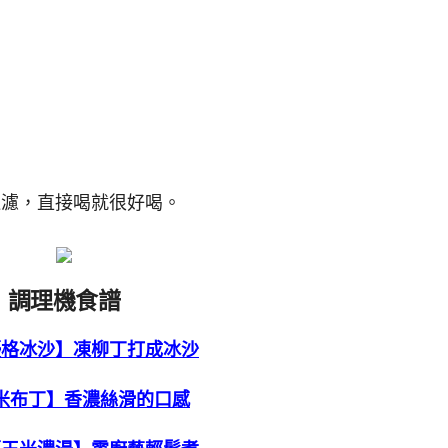
過濾，直接喝就很好喝。
調理機食譜
優格冰沙】凍柳丁打成冰沙
米布丁】香濃絲滑的口感