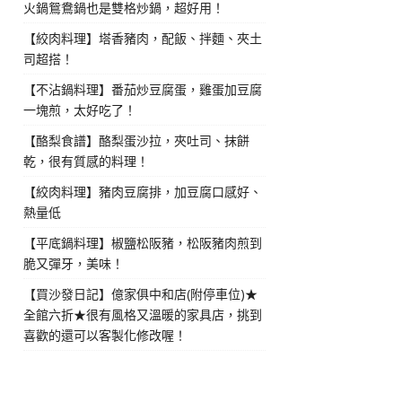
火鍋鴛鴦鍋也是雙格炒鍋，超好用！
【絞肉料理】塔香豬肉，配飯、拌麵、夾土
司超搭！
【不沾鍋料理】番茄炒豆腐蛋，雞蛋加豆腐
一塊煎，太好吃了！
【酪梨食譜】酪梨蛋沙拉，夾吐司、抹餅
乾，很有質感的料理！
【絞肉料理】豬肉豆腐排，加豆腐口感好、
熱量低
【平底鍋料理】椒鹽松阪豬，松阪豬肉煎到
脆又彈牙，美味！
【買沙發日記】億家俱中和店(附停車位)★
全館六折★很有風格又溫暖的家具店，挑到
喜歡的還可以客製化修改喔！