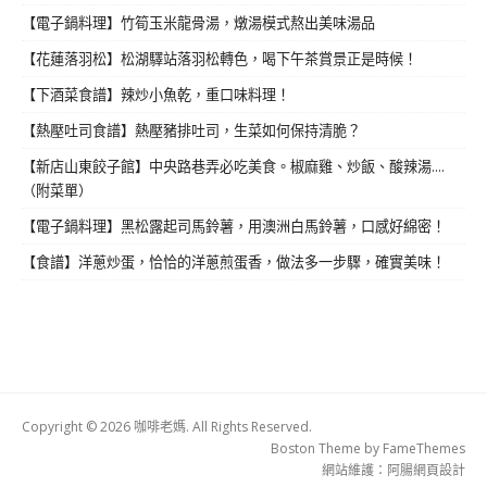
【電子鍋料理】竹筍玉米龍骨湯，燉湯模式熬出美味湯品
【花蓮落羽松】松湖驛站落羽松轉色，喝下午茶賞景正是時候！
【下酒菜食譜】辣炒小魚乾，重口味料理！
【熱壓吐司食譜】熱壓豬排吐司，生菜如何保持清脆？
【新店山東餃子館】中央路巷弄必吃美食。椒麻雞、炒飯、酸辣湯....
（附菜單）
【電子鍋料理】黑松露起司馬鈴薯，用澳洲白馬鈴薯，口感好綿密！
【食譜】洋蔥炒蛋，恰恰的洋蔥煎蛋香，做法多一步驟，確實美味！
Copyright © 2026 咖啡老媽. All Rights Reserved.
Boston Theme by
FameThemes
網站維護：
阿腸網頁設計