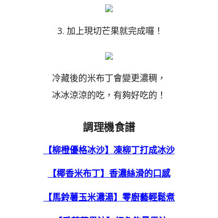
3. 加上現切芒果就完成囉！
冷藏後的米布丁會變更濃稠，
冰冰涼涼的吃，有夠好吃的！
調理機食譜
【柳橙優格冰沙】凍柳丁打成冰沙
【椰香米布丁】香濃絲滑的口感
【馬鈴薯玉米濃湯】零廚藝輕鬆煮