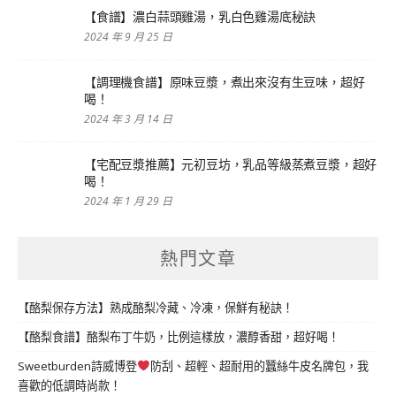
【食譜】濃白蒜頭雞湯，乳白色雞湯底秘訣
2024 年 9 月 25 日
【調理機食譜】原味豆漿，煮出來沒有生豆味，超好
喝！
2024 年 3 月 14 日
【宅配豆漿推薦】元初豆坊，乳品等級蒸煮豆漿，超好
喝！
2024 年 1 月 29 日
熱門文章
【酪梨保存方法】熟成酪梨冷藏、冷凍，保鮮有秘訣！
【酪梨食譜】酪梨布丁牛奶，比例這樣放，濃醇香甜，超好喝！
Sweetburden詩威博登
防刮、超輕、超耐用的蠶絲牛皮名牌包，我
喜歡的低調時尚款！