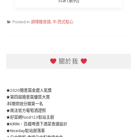
Start系列)
Posted in
調理機食譜
,
中.西式點心
關於我
★2020隨意窩金選人氣獎
★第四屆隨意窩優質大賞
-料理烘焙分類第一名
★南法官方葡萄酒證照
★好菜網food123駐站主廚
★KIRIN、百威啤酒下酒菜食譜設計
★Niceday駐站部落客