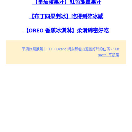
【番茄蘋果汁】紅色能量果汁
【布丁四果剉冰】吃得到碎冰感
【OREO 香蕉冰淇淋】柔滑綿密好吃
平鎮旅館推薦｜PTT、Dcard 網友都極力迴響好評的住宿 - 168
motel 平鎮館