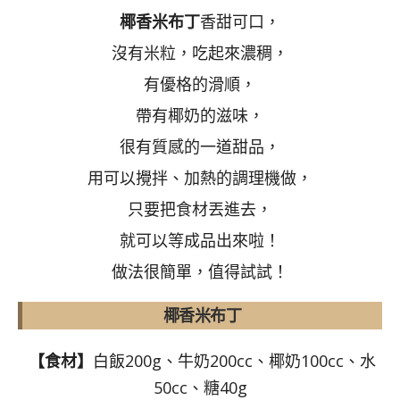
椰香米布丁
香甜可口，
沒有米粒，吃起來濃稠，
有優格的滑順，
帶有椰奶的滋味，
很有質感的一道甜品，
用可以攪拌、加熱的調理機做，
只要把食材丟進去，
就可以等成品出來啦！
做法很簡單，值得試試！
椰香米布丁
【食材】
白飯200g、牛奶200cc、椰奶100cc、水
50cc、糖40g