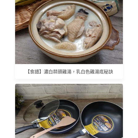
【食譜】濃白蒜頭雞湯，乳白色雞湯底秘訣