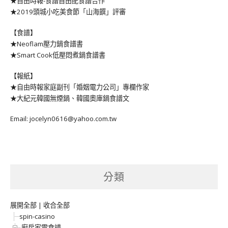
★自由時報-食譜自由配食譜合作
★2019頭城小吃美食節「山海饌」評審
【食譜】
★Neoflam壓力鍋食譜書
★Smart Cook低壓悶煮鍋食譜書
【報紙】
★自由時報家庭副刊「婚姻電力公司」專欄作家
★大紀元韓國無煙鍋、韓國奧庫鍋食譜文
Email: jocelyn0616@yahoo.com.tw
分類
展開全部
|
收合全部
spin-casino
廚房家電食譜