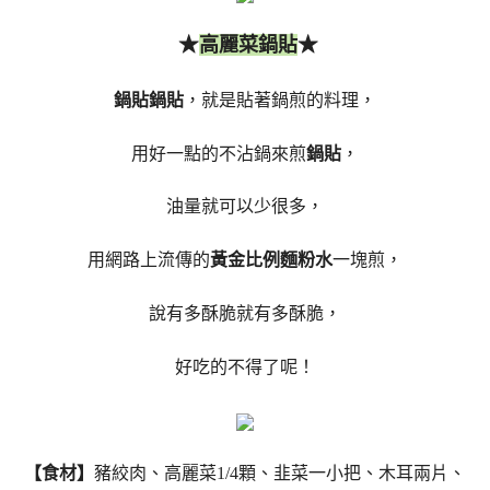
★
★
高麗菜鍋貼
鍋貼鍋貼
，就是貼著鍋煎的料理，
用好一點的不沾鍋來煎
鍋貼
，
油量就可以少很多，
用網路上流傳的
黃金比例麵粉水
一塊煎，
說有多酥脆就有多酥脆，
好吃的不得了呢！
【食材】
豬絞肉、高麗菜1/4顆、韭菜一小把、木耳兩片、