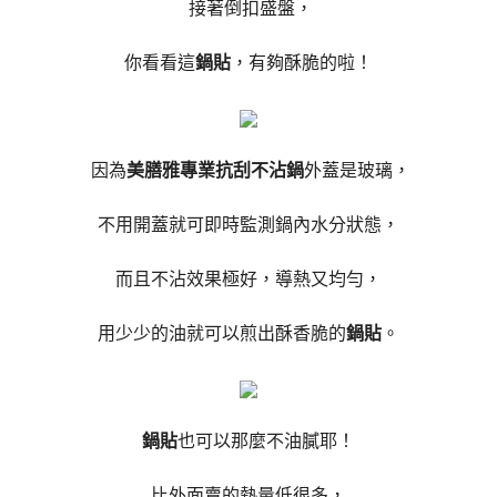
接著倒扣盛盤，
你看看這
鍋貼
，有夠酥脆的啦！
因為
美膳雅專業抗刮不沾鍋
外蓋是玻璃，
不用開蓋就可即時監測鍋內水分狀態，
而且不沾效果極好，導熱又均勻，
用少少的油就可以煎出酥香脆的
鍋貼
。
鍋貼
也可以那麼不油膩耶！
比外面賣的熱量低很多，