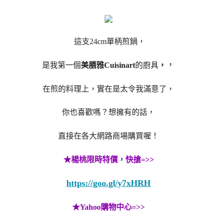
這支24cm單柄煎鍋，
，
是我第一個
美膳雅Cuisinart
的廚具
，
在煎的料理上，實在是太令我滿意了，
你也喜歡嗎？想擁有的話，
直接在各大網路商場購買喔！
★楊桃限時特價，快搶=>>
https://goo.gl/y7xHRH
★Yahoo購物中心=>>