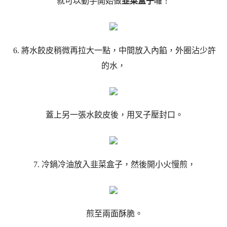
就可以動手開始做
韭菜盒子
囉！
6. 將水餃皮稍微再拉大一點，中間放入內餡，外圈沾少許
的水，
蓋上另一張水餃皮後，用叉子壓封口。
7. 冷鍋冷油放入韭菜盒子，然後開小火慢煎，
煎至兩面酥脆。