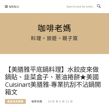
Skip
MENU
to
content
咖啡老媽
料理。旅遊。親子窩
【美膳雅平底鍋料理】水餃皮來做
鍋貼、韭菜盒子、蔥油捲餅★美國
Cuisinart美膳雅-專業抗刮不沾鍋開
箱文
廚房用具開箱
咖啡老媽
2018 年 9 月 22 日