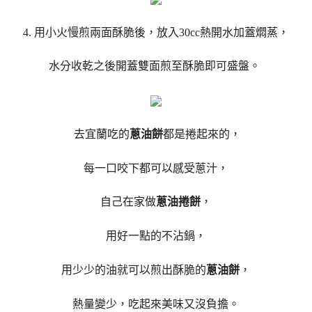
4. 用小火慢煎兩面酥脆後，放入30cc熱開水加蓋燜蒸，
水分收乾之後開蓋雙面煎至酥脆即可盛盤。
去宜蘭吃的
蔥油餅
都是捲起來的，
每一口咬下都可以感受蔥汁，
自己在家做
蔥油捲餅
，
用好一點的不沾鍋，
用少少的油就可以煎出酥脆的
蔥油餅
，
熱量變少，吃起來美味又沒負擔。