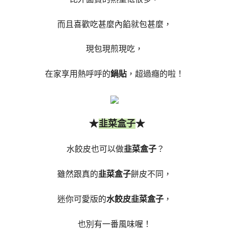
而且喜歡吃甚麼內餡就包甚麼，
現包現煎現吃，
在家享用熱呼呼的
鍋貼
，超過癮的啦！
★
★
韭菜盒子
水餃皮也可以做
韭菜盒子
？
雖然跟真的
韭菜盒子
餅皮不同，
迷你可愛版的
水餃皮韭菜盒子
，
也別有一番風味喔！