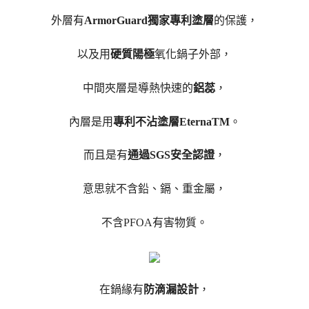
外層有
ArmorGuard獨家專利塗層
的保護，
以及用
硬質陽極
氧化鍋子外部，
中間夾層是導熱快速的
鋁蕊
，
內層是用
專利不沾塗層EternaTM
。
而且是有
通過SGS安全認證
，
意思就不含鉛、鎘、重金屬，
不含PFOA有害物質。
在鍋緣有
防滴漏設計
，