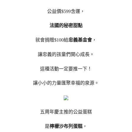
公益價$599含運，
法國的秘密甜點
就會捐贈$100給
忠義基金會
，
讓忠義的孩童們開心成長。
這種活動一定要推一下！
讓小小的力量匯聚幸福的泉源。
五周年慶主推的公益蛋糕
是
檸檬沙布列蛋糕
，