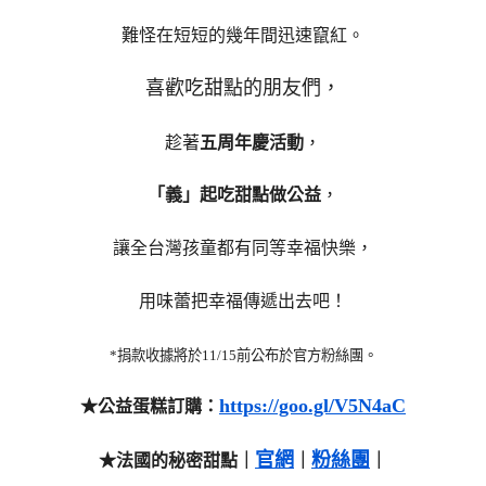
難怪在短短的幾年間迅速竄紅。
喜歡吃甜點的朋友們，
趁著
五周年慶活動
，
「義」起吃甜點做公益
，
讓全台灣孩童都有同等幸福快樂，
用味蕾把幸福傳遞出去吧！
*捐款收據將於11/15前公布於官方粉絲團。
https://goo.gl/V5N4aC
★公益蛋糕訂購：
官網
粉絲團
★法國的秘密甜點｜
｜
｜