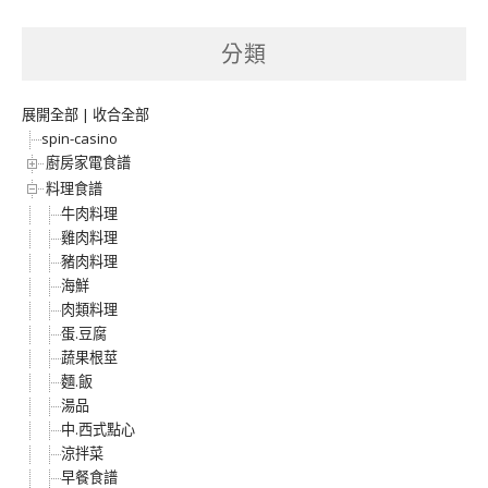
分類
展開全部
|
收合全部
spin-casino
廚房家電食譜
料理食譜
牛肉料理
雞肉料理
豬肉料理
海鮮
肉類料理
蛋.豆腐
蔬果根莖
麵.飯
湯品
中.西式點心
涼拌菜
早餐食譜