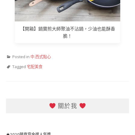
【開箱】鍋寶煎大師聚油不沾鍋，少油也能酥香
脆！
Posted in
中.西式點心
Tagged
宅配美食
關於我
★2020隨意窩金選人氣獎