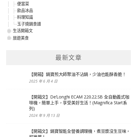
便當菜
飲品冰品
料理知識
玉子燒鍋食譜
生活開箱文
旅遊美食
最新文章
【開箱】鍋寶煎大師聚油不沾鍋，少油也能酥香脆！
2025 年 6 月 4 日
【開箱文】De’Longhi ECAM 220.22.SB 全自動義式咖
啡機，簡單上手，享受美好生活！(Magnifica Start系
列)
2024 年 9 月 13 日
【開箱文】鍋寶智能全營養調理機，煮豆漿沒生豆味，
超推薦！