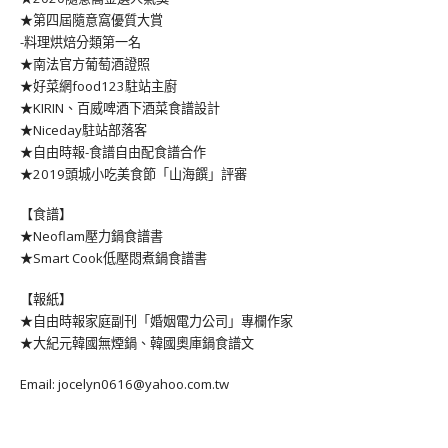
★第四屆隨意窩優質大賞
-料理烘焙分類第一名
★南法官方葡萄酒證照
★好菜網food123駐站主廚
★KIRIN、百威啤酒下酒菜食譜設計
★Niceday駐站部落客
★自由時報-食譜自由配食譜合作
★2019頭城小吃美食節「山海饌」評審
【食譜】
★Neoflam壓力鍋食譜書
★Smart Cook低壓悶煮鍋食譜書
【報紙】
★自由時報家庭副刊「婚姻電力公司」專欄作家
★大紀元韓國無煙鍋、韓國奧庫鍋食譜文
Email: jocelyn0616@yahoo.com.tw