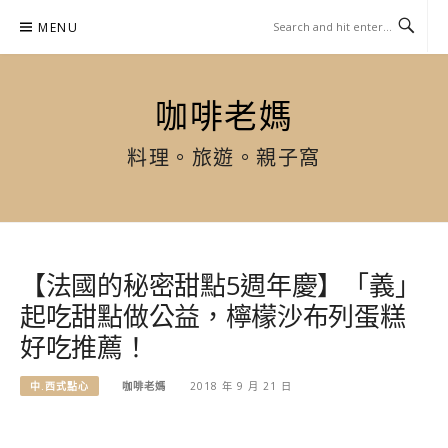
Skip
MENU
to
content
咖啡老媽
料理。旅遊。親子窩
【法國的秘密甜點5週年慶】「義」
起吃甜點做公益，檸檬沙布列蛋糕
好吃推薦！
中.西式點心
咖啡老媽
2018 年 9 月 21 日