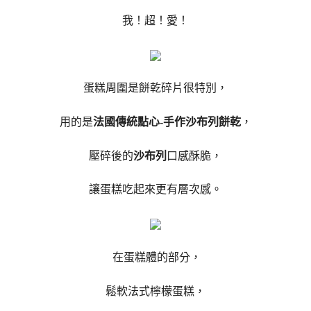
我！超！愛！
蛋糕周圍是餅乾碎片很特別，
用的是
法國傳統點心-手作沙布列餅乾
，
壓碎後的
沙布列
口感酥脆，
讓蛋糕吃起來更有層次感。
在蛋糕體的部分，
鬆軟法式檸檬蛋糕，