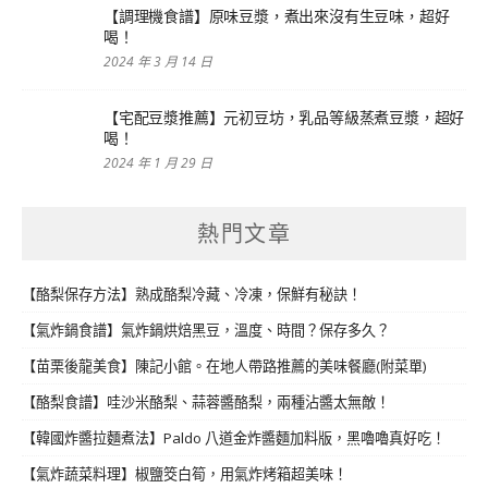
【調理機食譜】原味豆漿，煮出來沒有生豆味，超好
喝！
2024 年 3 月 14 日
【宅配豆漿推薦】元初豆坊，乳品等級蒸煮豆漿，超好
喝！
2024 年 1 月 29 日
熱門文章
【酪梨保存方法】熟成酪梨冷藏、冷凍，保鮮有秘訣！
【氣炸鍋食譜】氣炸鍋烘焙黑豆，溫度、時間？保存多久？
【苗栗後龍美食】陳記小館。在地人帶路推薦的美味餐廳(附菜單)
【酪梨食譜】哇沙米酪梨、蒜蓉醬酪梨，兩種沾醬太無敵！
【韓國炸醬拉麵煮法】Paldo 八道金炸醬麵加料版，黑嚕嚕真好吃！
【氣炸蔬菜料理】椒鹽筊白筍，用氣炸烤箱超美味！