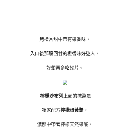
烤橙片甜中帶有果香味，
入口後那股回甘的橙香味好迷人，
好想再多吃幾片。
檸檬沙布列
上頭的抹醬是
獨家配方
檸檬蛋黃醬
，
濃郁中帶著檸檬天然果酸，